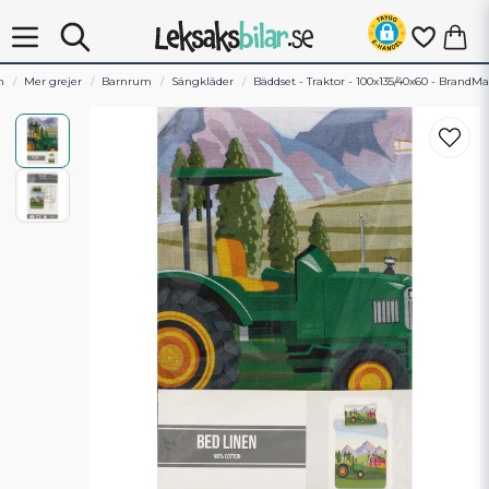
m
Mer grejer
Barnrum
Sängkläder
Bäddset - Traktor - 100x135/40x60 - BrandM