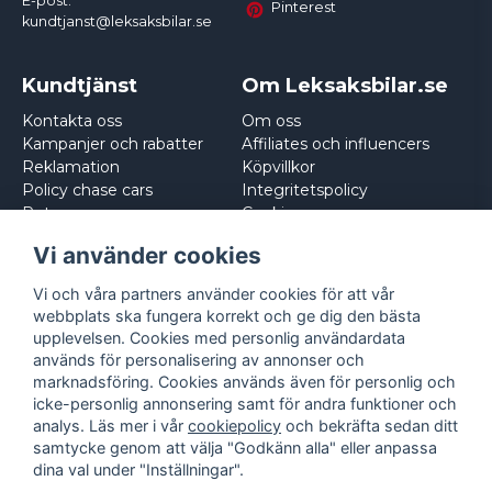
E-post:
Pinterest
kundtjanst@leksaksbilar.se
Kundtjänst
Om Leksaksbilar.se
Kontakta oss
Om oss
Kampanjer och rabatter
Affiliates och influencers
Reklamation
Köpvillkor
Policy chase cars
Integritetspolicy
Returnera
Cookies
Logga in
Vi använder cookies
Vi och våra partners använder cookies för att vår
webbplats ska fungera korrekt och ge dig den bästa
upplevelsen. Cookies med personlig användardata
används för personalisering av annonser och
marknadsföring. Cookies används även för personlig och
icke-personlig annonsering samt för andra funktioner och
analys. Läs mer i vår
cookiepolicy
och bekräfta sedan ditt
samtycke genom att välja "Godkänn alla" eller anpassa
dina val under "Inställningar".