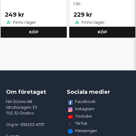
1:50
249 kr
229 kr
Finns i lager
Finns i lager
KÖP
KÖP
Om företaget
Sociala medier
Facebook
NA Stores AB
Idrottsvägen 33
Instagram
702 32 Örebro
Youtube
TikTok
Org.nr: 559333-4757
Messenger