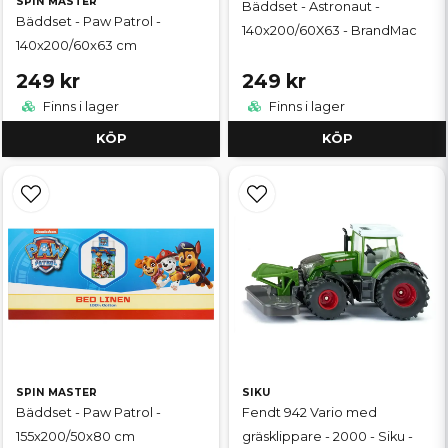
SPIN MASTER
Bäddset - Astronaut -
Bäddset - Paw Patrol -
140x200/60X63 - BrandMac
140x200/60x63 cm
249 kr
249 kr
Finns i lager
Finns i lager
KÖP
KÖP
SPIN MASTER
SIKU
Bäddset - Paw Patrol -
Fendt 942 Vario med
155x200/50x80 cm
gräsklippare - 2000 - Siku -