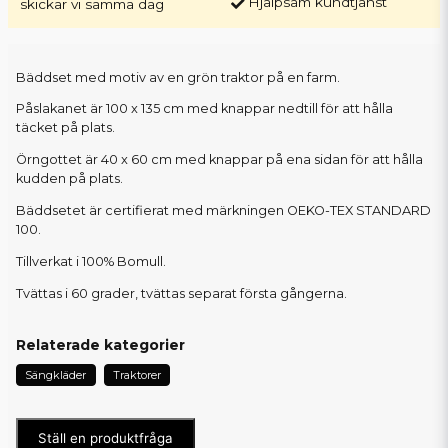
Hjälpsam kundtjänst
skickar vi samma dag
Bäddset med motiv av en grön traktor på en farm.
Påslakanet är 100 x 135 cm med knappar nedtill för att hålla
täcket på plats.
Örngottet är 40 x 60 cm med knappar på ena sidan för att hålla
kudden på plats.
Bäddsetet är certifierat med märkningen OEKO-TEX STANDARD
100.
Tillverkat i 100% Bomull.
Tvättas i 60 grader, tvättas separat första gångerna.
Relaterade kategorier
Sängkläder
Traktorer
Ställ en produktfråga