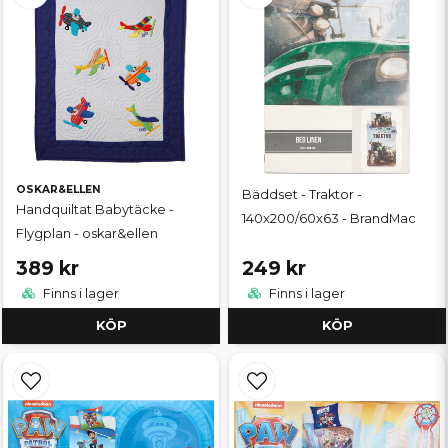
OSKAR&ELLEN
Bäddset - Traktor -
Handquiltat Babytäcke -
140x200/60x63 - BrandMac
Flygplan - oskar&ellen
389 kr
249 kr
Finns i lager
Finns i lager
KÖP
KÖP