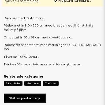
Hjälpsam kundtjänst
skickar vi samma dag
Bäddset med traktormotiv.
Påslakanet är 140 x 200 cm med knappar nedtill för att hålla
täcket på plats.
Örngottet är 60 x 63 cm med kuvertöppning.
Bäddsetet är certifierat med märkningen OEKO-TEX STANDARD
100.
Tillverkat i 100% Bomull.
Tvättas i 60 grader, tvättas separat första gångerna.
Relaterade kategorier
Sängkläder
Mer grejer
Traktorer
Ställ en produktfråga