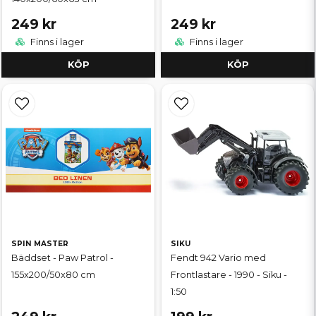
249 kr
249 kr
Finns i lager
Finns i lager
KÖP
KÖP
SPIN MASTER
SIKU
Bäddset - Paw Patrol -
Fendt 942 Vario med
155x200/50x80 cm
Frontlastare - 1990 - Siku -
1:50