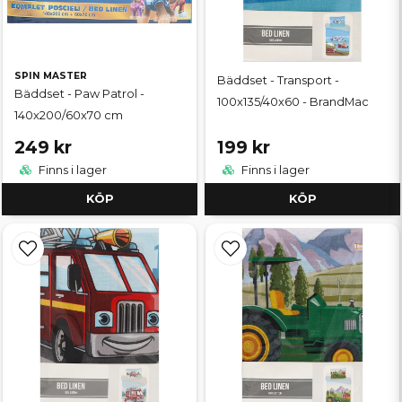
SPIN MASTER
Bäddset - Transport -
Bäddset - Paw Patrol -
100x135/40x60 - BrandMac
140x200/60x70 cm
249 kr
199 kr
Finns i lager
Finns i lager
KÖP
KÖP