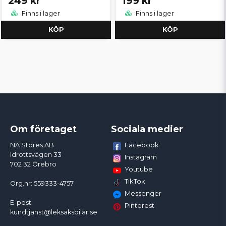
249 kr
199 kr
Finns i lager
Finns i lager
KÖP
KÖP
Om företaget
Sociala medier
Facebook
NA Stores AB
Idrottsvägen 33
Instagram
702 32 Örebro
Youtube
TikTok
Org.nr: 559333-4757
Messenger
E-post:
Pinterest
kundtjanst@leksaksbilar.se