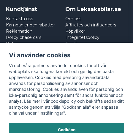
Kundtjänst
Om Leksaksbilar.se
Kontakta oss
Om oss
Kampanjer och rabatter
Affiliates och influencers
Reklamation
Köpvillkor
Policy chase cars
Integritetspolicy
Returnera
Cookies
Logga in
Vi använder cookies
Vi och våra partners använder cookies för att vår
webbplats ska fungera korrekt och ge dig den bästa
upplevelsen. Cookies med personlig användardata
används för personalisering av annonser och
marknadsföring. Cookies används även för personlig och
icke-personlig annonsering samt för andra funktioner och
analys. Läs mer i vår
cookiepolicy
och bekräfta sedan ditt
samtycke genom att välja "Godkänn alla" eller anpassa
dina val under "Inställningar".
Godkänn