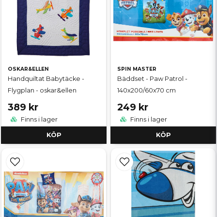
OSKAR&ELLEN
SPIN MASTER
Handquiltat Babytäcke -
Bäddset - Paw Patrol -
Flygplan - oskar&ellen
140x200/60x70 cm
389 kr
249 kr
Finns i lager
Finns i lager
KÖP
KÖP