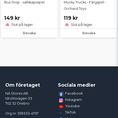
Bus Stop - sällskapsspel
Mucky Trucks - Färgspel -
Orchard Toys
149 kr
119 kr
Slut på lager
Slut på lager
Bevaka
Bevaka
Om företaget
Sociala medier
Facebook
NA Stores AB
Idrottsvägen 33
Instagram
702 32 Örebro
Youtube
TikTok
Org.nr: 559333-4757