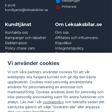
Messenger
E-post:
Pinterest
kundtjanst@leksaksbilar.se
Kundtjänst
Om Leksaksbilar.se
Kontakta oss
Om oss
Kampanjer och rabatter
Affiliates och influencers
Reklamation
Köpvillkor
Policy chase cars
Integritetspolicy
Returnera
Cookies
Logga in
Vi använder cookies
Vi och våra partners använder cookies för att vår
webbplats ska fungera korrekt och ge dig den bästa
upplevelsen. Cookies med personlig användardata
används för personalisering av annonser och
marknadsföring. Cookies används även för personlig och
icke-personlig annonsering samt för andra funktioner och
analys. Läs mer i vår
cookiepolicy
och bekräfta sedan ditt
samtycke genom att välja "Godkänn alla" eller anpassa
dina val under "Inställningar".