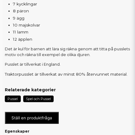
7 kycklingar
8 päron
9 ägg
10 majskolvar
11 lamm
12 äpplen
Det är kul för barnen att lära sig räkna genom att titta på pusslets
motiv och räkna till exempel de olika djuren.
Pusslet är tillverkat i England.
Traktorpusslet är tillverkat av minst 80% återvunnet material.
Relaterade kategorier
Pussel
Spel och Pussel
Ställ en produktfråga
Egenskaper