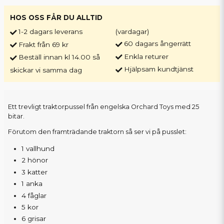
HOS OSS FÅR DU ALLTID
1-2 dagars leverans
(vardagar)
60 dagars ångerrätt
Frakt från 69 kr
Enkla returer
Beställ innan kl 14.00 så
Hjälpsam kundtjänst
skickar vi samma dag
Ett trevligt traktorpussel från engelska Orchard Toys med 25
bitar.
Förutom den framträdande traktorn så ser vi på pusslet:
1 vallhund
2 hönor
3 katter
1 anka
4 fåglar
5 kor
6 grisar