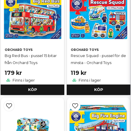
ORCHARD TOYS
ORCHARD TOYS
Big Red Bus - pussel 15 bitar
Rescue Squad - pussel för de
från Orchard Toys
minsta - Orchard Toys
179 kr
119 kr
Finns i lager
Finns i lager
KÖP
KÖP