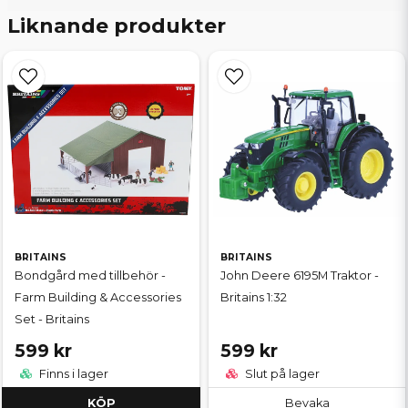
Liknande produkter
BRITAINS
BRITAINS
Bondgård med tillbehör -
John Deere 6195M Traktor -
Farm Building & Accessories
Britains 1:32
Set - Britains
599 kr
599 kr
Finns i lager
Slut på lager
KÖP
Bevaka