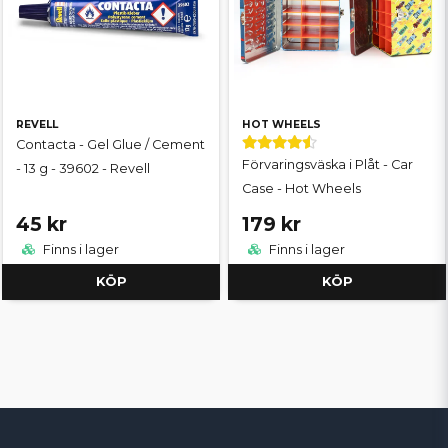
REVELL
HOT WHEELS
Contacta - Gel Glue / Cement
Förvaringsväska i Plåt - Car
- 13 g - 39602 - Revell
Case - Hot Wheels
45 kr
179 kr
Finns i lager
Finns i lager
KÖP
KÖP