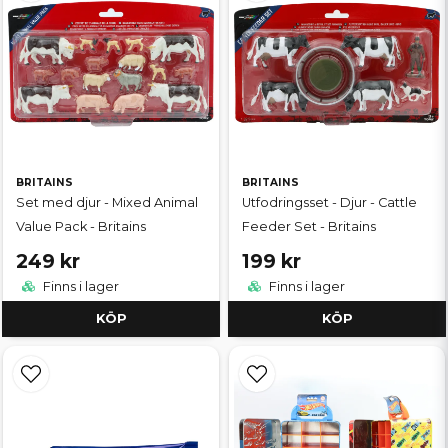
BRITAINS
BRITAINS
Set med djur - Mixed Animal
Utfodringsset - Djur - Cattle
Value Pack - Britains
Feeder Set - Britains
249 kr
199 kr
Finns i lager
Finns i lager
KÖP
KÖP