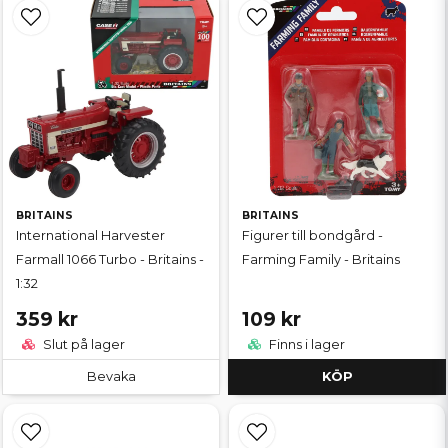
BRITAINS
BRITAINS
International Harvester
Figurer till bondgård -
Farmall 1066 Turbo - Britains -
Farming Family - Britains
1:32
359 kr
109 kr
Slut på lager
Finns i lager
Bevaka
KÖP