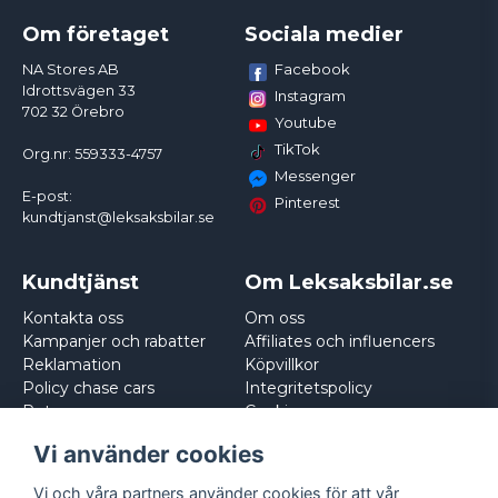
Om företaget
Sociala medier
Facebook
NA Stores AB
Idrottsvägen 33
Instagram
702 32 Örebro
Youtube
TikTok
Org.nr: 559333-4757
Messenger
E-post:
Pinterest
kundtjanst@leksaksbilar.se
Kundtjänst
Om Leksaksbilar.se
Kontakta oss
Om oss
Kampanjer och rabatter
Affiliates och influencers
Reklamation
Köpvillkor
Policy chase cars
Integritetspolicy
Returnera
Cookies
Logga in
Vi använder cookies
Vi och våra partners använder cookies för att vår