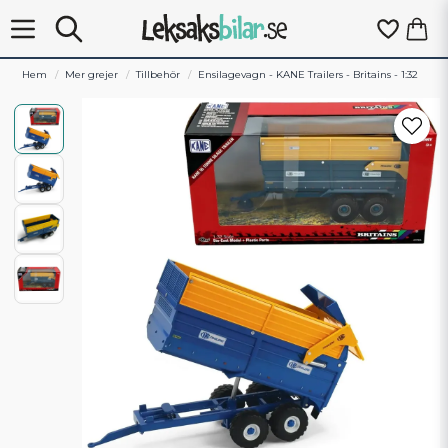
Hem
Mer grejer
Tillbehör
Ensilagevagn - KANE Trailers - Britains - 1:32