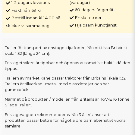
1-2 dagars leverans
(vardagar)
60 dagars ångerrätt
Frakt från 69 kr
Enkla returer
Beställ innan kl 14.00 så
Hjälpsam kundtjänst
skickar vi samma dag
Trailer för transport av ensilage, djurfoder, från brittiska Britains i
skala 1:32 (längd 24 cm).
Ensilagetrailern är tippbar och öppnas automatiskt baktill då den
tippas.
Trailern av märket Kane passar traktorer från Britains i skala 1:32.
Trailern är tillverkad i metall med plastdetaljer och har
gummidäck.
Namnet på produkten / modellen från Britains är "KANE 16 Tonne
Silage Trailer".
Ensilagevagnen rekommenderas från 3 år. Vi anser att
produkten passar bättre för något äldre barn alternativt vuxna
samlare.