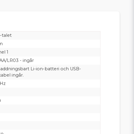
-talet
m
el 1
AAA/LR03 - ingår
addningsbart Li-ion-batteri och USB-
abel ingår.
GHz
n
to