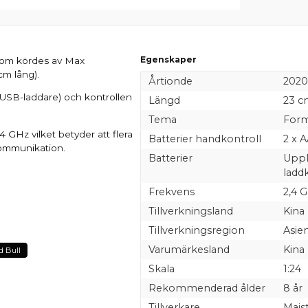
Egenskaper
 som kördes av Max
cm lång).
Årtionde
2020
d USB-laddare) och kontrollen
Längd
23 c
Tema
Form
 GHz vilket betyder att flera
Batterier handkontroll
2 x 
 kommunikation.
Batterier
Uppl
laddk
Frekvens
2,4 
Tillverkningsland
Kina
Tillverkningsregion
Asie
Varumärkesland
Kina
d Bull
Skala
1:24
Rekommenderad ålder
8 år
Tillverkare
Mais