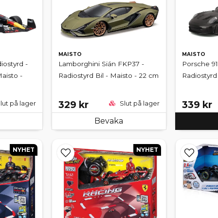
MAISTO
MAISTO
iostyrd -
Lamborghini Sián FKP37 -
Porsche 91
aisto -
Radiostyrd Bil - Maisto - 22 cm
Radiostyrd 
329 kr
339 kr
lut på lager
Slut på lager
Bevaka
NYHET
NYHET