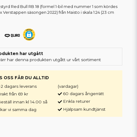
styrd Red Bull RB 18 (formel 1-bil med nummer 1 som kördes
x Verstappen säsongen 2022) från Maisto i skala 1:24 (23 cm
odukten har utgått
värr har denna produkten utgått ur vårt sortiment
S OSS FÅR DU ALLTID
-2 dagars leverans
(vardagar)
60 dagars ångerrätt
rakt från 69 kr
Enkla returer
eställ innan kl 14.00 så
Hjälpsam kundtjänst
ckar vi samma dag