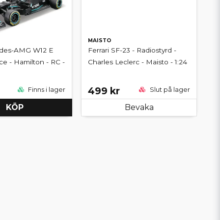
MAISTO
edes-AMG W12 E
Ferrari SF-23 - Radiostyrd -
e - Hamilton - RC -
Charles Leclerc - Maisto - 1:24
499 kr
Finns i lager
Slut på lager
KÖP
Bevaka