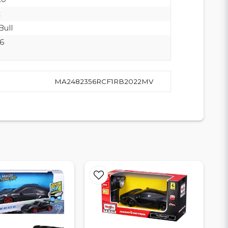
t
Bull
6
MA2482356RCF1RB2022MV