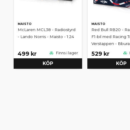
MAISTO
MAISTO
McLaren MCL38 - Radiostyrd
Red Bull RB20 - Ra
- Lando Norris - Maisto - 1:24
F1-bil med Racing T
Verstappen - Bbur
499 kr
529 kr
Finns i lager
KÖP
KÖP