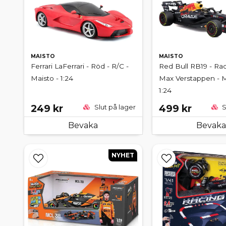
MAISTO
MAISTO
Ferrari LaFerrari - Röd - R/C -
Red Bull RB19 - Rad
Maisto - 1:24
Max Verstappen - M
1:24
249 kr
499 kr
Slut på lager
S
Bevaka
Bevaka
NYHET