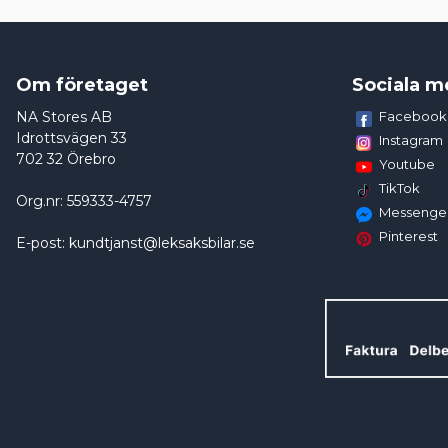
Om företaget
Sociala m
NA Stores AB
Facebook
Idrottsvägen 33
Instagram
702 32 Örebro
Youtube
TikTok
Org.nr: 559333-4757
Messenge
Pinterest
E-post: kundtjanst@leksaksbilar.se