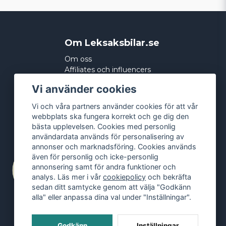
Om Leksaksbilar.se
Om oss
Affiliates och influencers
Köpvillkor
Vi använder cookies
Integritetspolicy
Cookies
Vi och våra partners använder cookies för att vår
webbplats ska fungera korrekt och ge dig den
bästa upplevelsen. Cookies med personlig
användardata används för personalisering av
annonser och marknadsföring. Cookies används
även för personlig och icke-personlig
annonsering samt för andra funktioner och
analys. Läs mer i vår
cookiepolicy
och bekräfta
sedan ditt samtycke genom att välja "Godkänn
alla" eller anpassa dina val under "Inställningar".
Godkänn
Inställningar