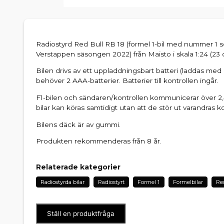
Radiostyrd Red Bull RB 18 (formel 1-bil med nummer 1
Verstappen säsongen 2022) från Maisto i skala 1:24 (23 
Bilen drivs av ett uppladdningsbart batteri (laddas me
behöver 2 AAA-batterier. Batterier till kontrollen ingår.
F1-bilen och sändaren/kontrollen kommunicerar över 2,4
bilar kan köras samtidigt utan att de stör ut varandras
Bilens däck är av gummi.
Produkten rekommenderas från 8 år.
Relaterade kategorier
Radiostyrda bilar
Radiostyrt
Formel 1
Formelbilar
Re
Ställ en produktfråga