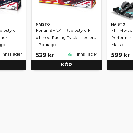
MAISTO
MAISTO
diostyrd
Ferrari SF-24 - Radiostyrd F1-
F1 - Merc
rack -
bil med Racing Track - Leclerc
Performanc
ago
- Bburago
Maisto
529 kr
599 kr
Finns i lager
Finns i lager
KÖP