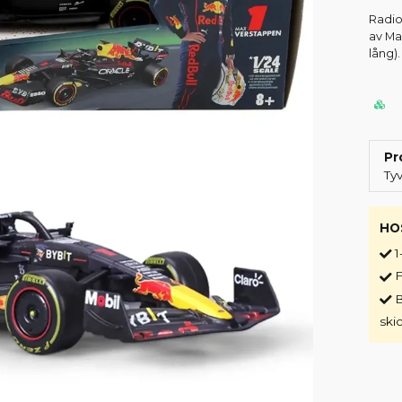
Radio
av Ma
lång).
Pr
Ty
HO
1
F
B
ski