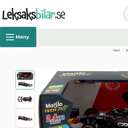
Sö
Hem
R