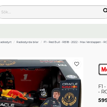
k...
adiostyrt
Radiostyrda bilar
F1 - Red Bull - RB18 - 2022 - Max Verstappen - RC
F1 
- R
599