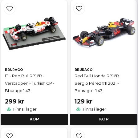
BBURAGO
BBURAGO
F1 - Red Bull RB16B -
Red Bull Honda RB16B
Verstappen - Turkish GP -
Sergio Pérez #11 2021 -
Bburago 1:43
Bburago - 1:43
299 kr
129 kr
Finns i lager
Finns i lager
KÖP
KÖP