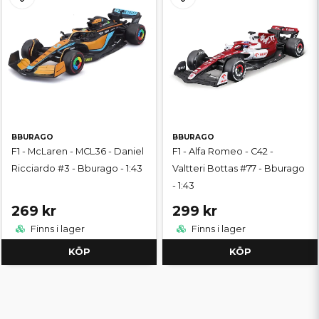
BBURAGO
BBURAGO
F1 - McLaren - MCL36 - Daniel
F1 - Alfa Romeo - C42 -
Ricciardo #3 - Bburago - 1:43
Valtteri Bottas #77 - Bburago
- 1:43
269 kr
299 kr
Finns i lager
Finns i lager
KÖP
KÖP