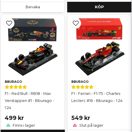
Bevaka
KÖP
BBURAGO
BBURAGO
F1 - Red Bull - RB18 - Max
F1 - Ferrari - F1-75 - Charles
Verstappen #1 - Bburago -
Leclerc #16 - Bburago - 1:24
1:24
499 kr
549 kr
Finns i lager
Slut på lager