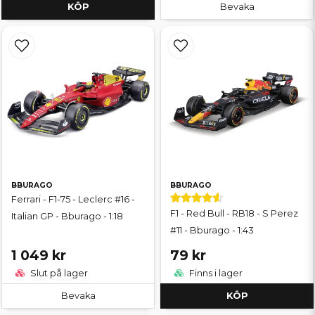
KÖP
Bevaka
BBURAGO
BBURAGO
Ferrari - F1-75 - Leclerc #16 -
F1 - Red Bull - RB18 - S Perez
Italian GP - Bburago - 1:18
#11 - Bburago - 1:43
1 049 kr
79 kr
Slut på lager
Finns i lager
Bevaka
KÖP