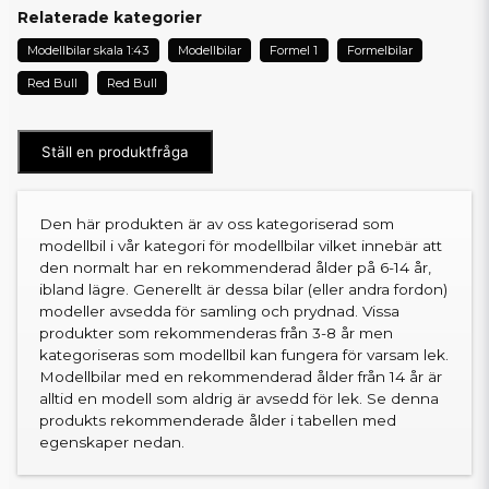
Relaterade kategorier
Modellbilar skala 1:43
Modellbilar
Formel 1
Formelbilar
Red Bull
Red Bull
Ställ en produktfråga
Den här produkten är av oss kategoriserad som
modellbil i vår kategori för modellbilar vilket innebär att
den normalt har en rekommenderad ålder på 6-14 år,
ibland lägre. Generellt är dessa bilar (eller andra fordon)
modeller avsedda för samling och prydnad. Vissa
produkter som rekommenderas från 3-8 år men
kategoriseras som modellbil kan fungera för varsam lek.
Modellbilar med en rekommenderad ålder från 14 år är
alltid en modell som aldrig är avsedd för lek. Se denna
produkts rekommenderade ålder i tabellen med
egenskaper nedan.