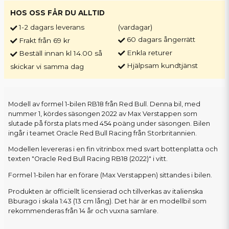
HOS OSS FÅR DU ALLTID
1-2 dagars leverans
(vardagar)
60 dagars ångerrätt
Frakt från 69 kr
Enkla returer
Beställ innan kl 14.00 så
Hjälpsam kundtjänst
skickar vi samma dag
Modell av formel 1-bilen RB18 från Red Bull. Denna bil, med
nummer 1, kördes säsongen 2022 av Max Verstappen som
slutade på första plats med 454 poäng under säsongen. Bilen
ingår i teamet Oracle Red Bull Racing från Storbritannien.
Modellen levereras i en fin vitrinbox med svart bottenplatta och
texten "Oracle Red Bull Racing RB18 (2022)" i vitt.
Formel 1-bilen har en förare (Max Verstappen) sittandes i bilen.
Produkten är officiellt licensierad och tillverkas av italienska
Bburago i skala 1:43 (13 cm lång). Det här är en modellbil som
rekommenderas från 14 år och vuxna samlare.