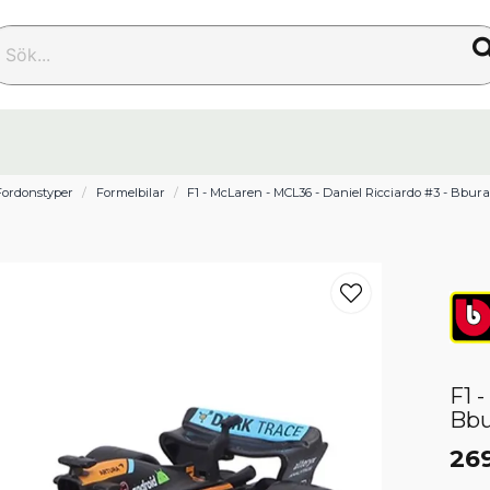
k...
Fordonstyper
Formelbilar
F1 - McLaren - MCL36 - Daniel Ricciardo #3 - Bbura
F1 
Bbu
269