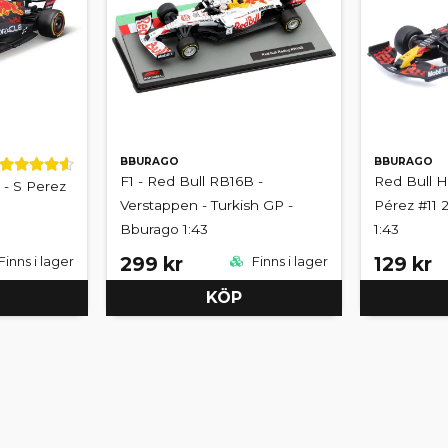
BBURAGO
BBURAGO
F1 - Red Bull RB16B -
Red Bull 
 - S Perez
Verstappen - Turkish GP -
Pérez #11 
Bburago 1:43
1:43
299 kr
129 kr
Finns i lager
Finns i lager
KÖP