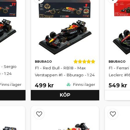
BBURAGO
BBURAGO
 - Sergio
F1 - Red Bull - RB18 - Max
F1 - Ferrari
- 1:24
Verstappen #1 - Bburago - 1:24
Leclerc #16
499 kr
549 kr
Finns i lager
Finns i lager
KÖP