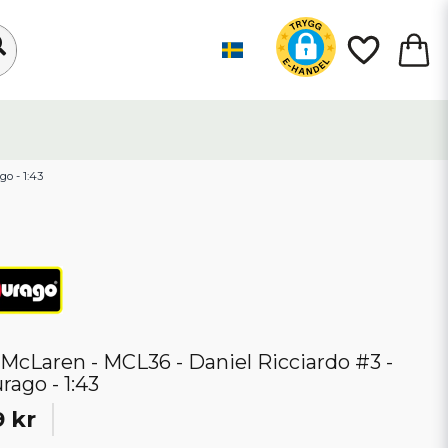
go - 1:43
- McLaren - MCL36 - Daniel Ricciardo #3 -
rago - 1:43
 kr