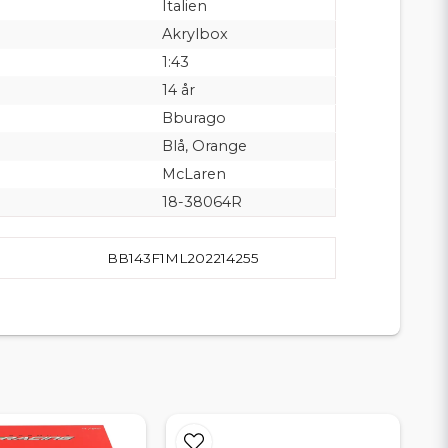
Italien
Akrylbox
1:43
14 år
Bburago
Blå, Orange
McLaren
18-38064R
BB143F1ML202214255