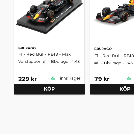
BBURAGO
BBURAGO
F1 - Red Bull - RB18 - Max
F1 - Red Bull - RB18
Verstappen #1 - Bburago - 1:43
#11 - Bburago - 1:43
229 kr
79 kr
Finns i lager
KÖP
KÖP