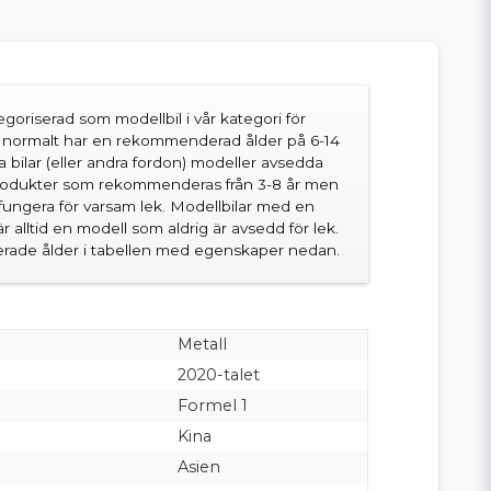
goriserad som modellbil i vår kategori för
en normalt har en rekommenderad ålder på 6-14
sa bilar (eller andra fordon) modeller avsedda
produkter som rekommenderas från 3-8 år men
fungera för varsam lek. Modellbilar med en
 alltid en modell som aldrig är avsedd för lek.
ade ålder i tabellen med egenskaper nedan.
Metall
2020-talet
Formel 1
Kina
Asien