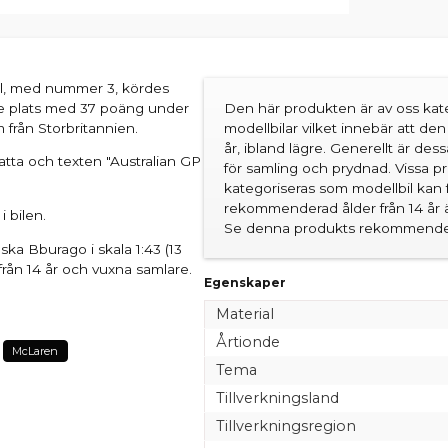
il, med nummer 3, kördes
te plats med 37 poäng under
Den här produkten är av oss kate
från Storbritannien.
modellbilar vilket innebär att d
år, ibland lägre. Generellt är des
atta och texten "Australian GP
för samling och prydnad. Vissa 
kategoriseras som modellbil kan 
rekommenderad ålder från 14 år är
i bilen.
Se denna produkts rekommender
enska Bburago i skala 1:43 (13
rån 14 år och vuxna samlare.
Egenskaper
Material
Årtionde
McLaren
Tema
Tillverkningsland
Tillverkningsregion