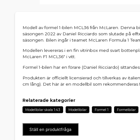
Modell av formel 1-bilen MCL36 från McLaren. Denna b
säsongen 2022 av Daniel Ricciardo som slutade på elf
säsongen. Bilen ingår i teamet McLaren Formula 1 Team 
Modellen levereras i en fin vitrinbox med svart bottenpl
McLaren F1 MCL36" i vitt.
Formel 1-bilen har en förare (Daniel Ricciardo) sittandes 
Produkten är officiellt licensierad och tillverkas av itali
cm lång). Det här är en modellbil som rekommenderas f
Relaterade kategorier
Modellbilar skala 1:43
Modellbilar
Formel 1
Formelbilar
Ställ en produktfråga