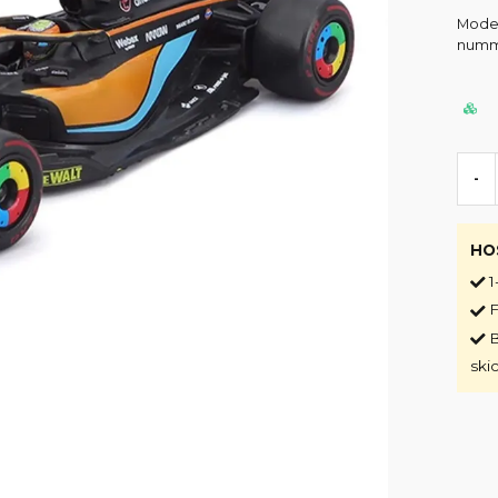
Model
numme
-
HO
1
F
B
ski