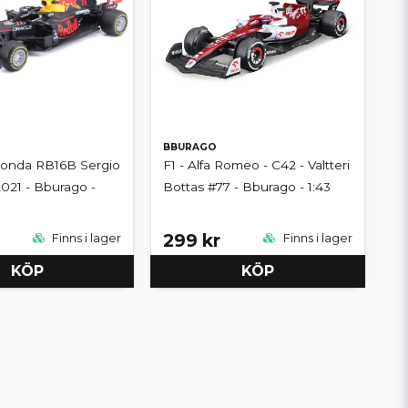
BBURAGO
Honda RB16B Sergio
F1 - Alfa Romeo - C42 - Valtteri
2021 - Bburago -
Bottas #77 - Bburago - 1:43
299 kr
Finns i lager
Finns i lager
KÖP
KÖP