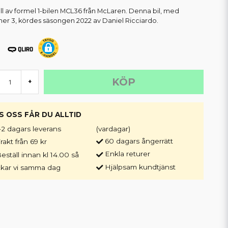
l av formel 1-bilen MCL36 från McLaren. Denna bil, med
r 3, kördes säsongen 2022 av Daniel Ricciardo.
KÖP
+
S OSS FÅR DU ALLTID
-2 dagars leverans
(vardagar)
60 dagars ångerrätt
rakt från 69 kr
Enkla returer
eställ innan kl 14.00 så
Hjälpsam kundtjänst
ckar vi samma dag