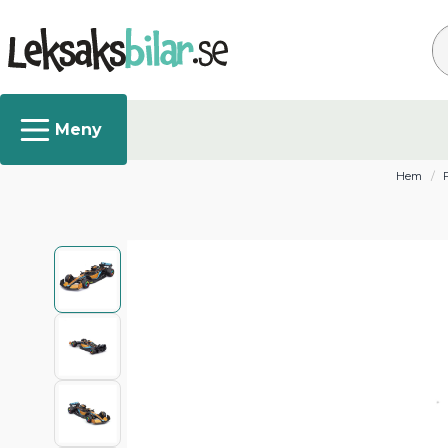
Sö
Hem