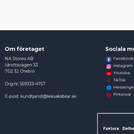
Om företaget
Sociala m
NA Stores AB
Facebook
Idrottsvägen 33
Instagram
702 32 Örebro
Youtube
TikTok
Org.nr: 559333-4757
Messenge
Pinterest
E-post: kundtjanst@leksaksbilar.se