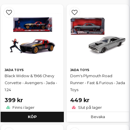
JADA TOYS
JADA TOYS
Black Widow & 1966 Chevy
Dom's Plymouth Road
Corvette - Avengers - Jada -
Runner - Fast & Furious - Jada
1:24
Toys
399 kr
449 kr
Finns i lager
Slut på lager
KÖP
Bevaka