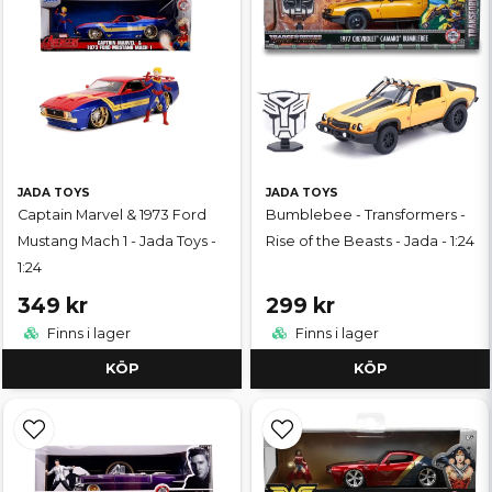
JADA TOYS
JADA TOYS
Captain Marvel & 1973 Ford
Bumblebee - Transformers -
Mustang Mach 1 - Jada Toys -
Rise of the Beasts - Jada - 1:24
1:24
349 kr
299 kr
Finns i lager
Finns i lager
KÖP
KÖP