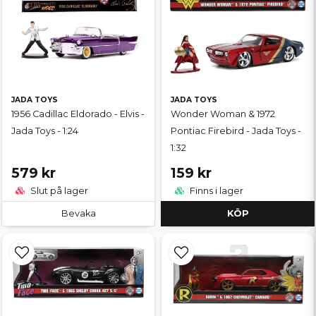
JADA TOYS
JADA TOYS
1956 Cadillac Eldorado - Elvis -
Wonder Woman & 1972
Jada Toys - 1:24
Pontiac Firebird - Jada Toys -
1:32
579 kr
159 kr
Slut på lager
Finns i lager
Bevaka
KÖP