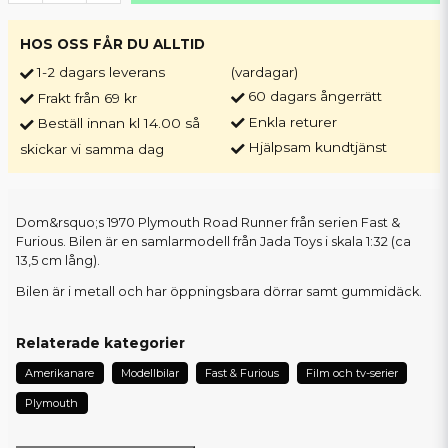
HOS OSS FÅR DU ALLTID
1-2 dagars leverans
(vardagar)
60 dagars ångerrätt
Frakt från 69 kr
Enkla returer
Beställ innan kl 14.00 så
Hjälpsam kundtjänst
skickar vi samma dag
Dom&rsquo;s 1970 Plymouth Road Runner från serien Fast &
Furious. Bilen är en samlarmodell från Jada Toys i skala 1:32 (ca
13,5 cm lång).
Bilen är i metall och har öppningsbara dörrar samt gummidäck.
Relaterade kategorier
Amerikanare
Modellbilar
Fast & Furious
Film och tv-serier
Plymouth