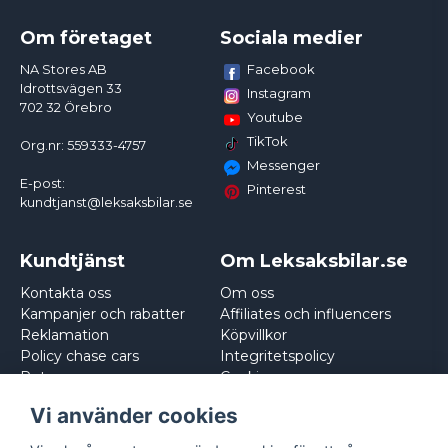
Om företaget
Sociala medier
Facebook
NA Stores AB
Idrottsvägen 33
Instagram
702 32 Örebro
Youtube
TikTok
Org.nr: 559333-4757
Messenger
E-post:
Pinterest
kundtjanst@leksaksbilar.se
Kundtjänst
Om Leksaksbilar.se
Kontakta oss
Om oss
Kampanjer och rabatter
Affiliates och influencers
Reklamation
Köpvillkor
Policy chase cars
Integritetspolicy
Returnera
Cookies
Logga in
Vi använder cookies