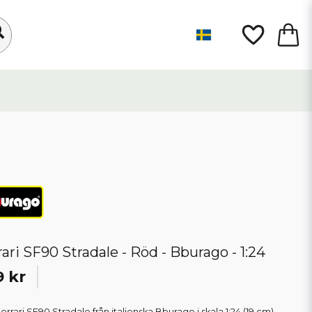
rari SF90 Stradale - Röd - Bburago - 1:24
9 kr
rrari SF90 Stradale från italienska Bburago i skala 1:24 (19 cm).