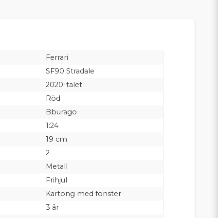
Ferrari
SF90 Stradale
2020-talet
Röd
Bburago
1:24
19 cm
2
Metall
Frihjul
Kartong med fönster
3 år