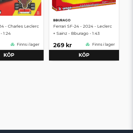
BBURAGO
24 - Charles Leclerc
Ferrari SF-24 - 2024 - Leclerc
- 1:24
+ Sainz - Bburago - 1:43
269 kr
Finns i lager
Finns i lager
KÖP
KÖP