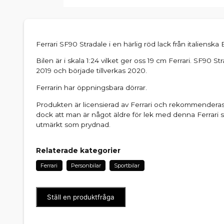
Ferrari SF90 Stradale i en härlig röd lack från italienska
Bilen är i skala 1:24 vilket ger oss 19 cm Ferrari. SF90 S
2019 och började tillverkas 2020.
Ferrarin har öppningsbara dörrar.
Produkten är licensierad av Ferrari och rekommenderas
dock att man är något äldre för lek med denna Ferrari 
utmärkt som prydnad.
Relaterade kategorier
Ferrari
Personbilar
Sportbilar
Ställ en produktfråga