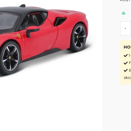
-
HO
1
F
B
ski