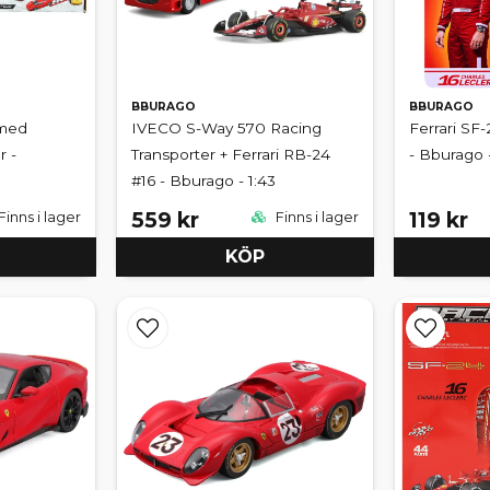
BBURAGO
BBURAGO
 med
IVECO S-Way 570 Racing
Ferrari SF-
r -
Transporter + Ferrari RB-24
- Bburago -
#16 - Bburago - 1:43
559 kr
119 kr
Finns i lager
Finns i lager
KÖP