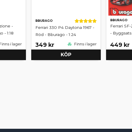
BBURAGO
BBURAGO
zione -
Ferrari SF-
Ferrari 330 P4 Daytona 1967 -
 - 1:18
- Byggsats 
Röd - Bburago - 1:24
349 kr
449 kr
Finns i lager
Finns i lager
KÖP