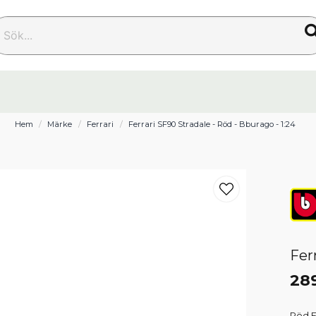
k...
Hem
Märke
Ferrari
Ferrari SF90 Stradale - Röd - Bburago - 1:24
Fer
28
Röd Fe