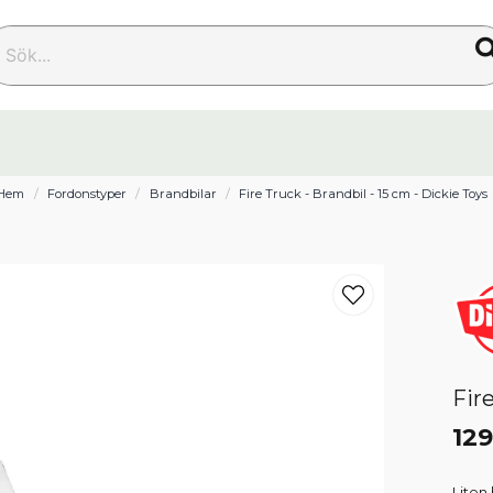
k...
Hem
Fordonstyper
Brandbilar
Fire Truck - Brandbil - 15 cm - Dickie Toys
Fir
129
Liten