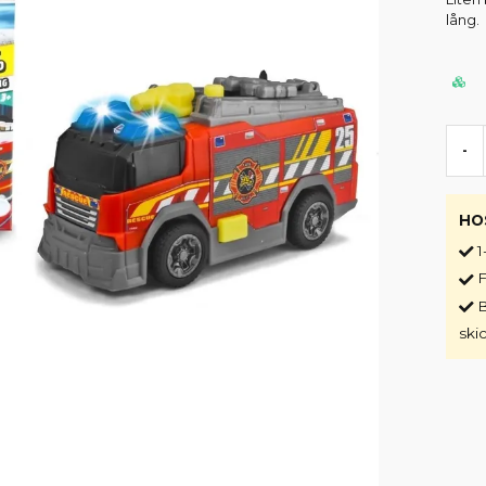
lång.
-
HO
1
F
B
ski