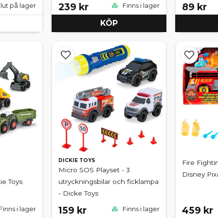
239 kr
89 kr
lut på lager
Finns i lager
KÖP
DICKIE TOYS
Fire Fight
Micro SOS Playset - 3
Disney Pixa
ie Toys
utryckningsbilar och ficklampa
- Dicke Toys
159 kr
459 kr
Finns i lager
Finns i lager