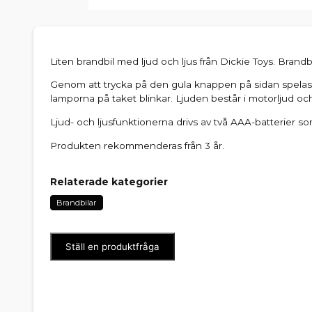
Liten brandbil med ljud och ljus från Dickie Toys. Brandb
Genom att trycka på den gula knappen på sidan spelas 
lamporna på taket blinkar. Ljuden består i motorljud och
Ljud- och ljusfunktionerna drivs av två AAA-batterier so
Produkten rekommenderas från 3 år.
Relaterade kategorier
Brandbilar
Ställ en produktfråga