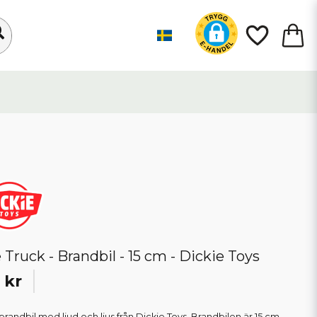
e Truck - Brandbil - 15 cm - Dickie Toys
 kr
 brandbil med ljud och ljus från Dickie Toys. Brandbilen är 15 cm