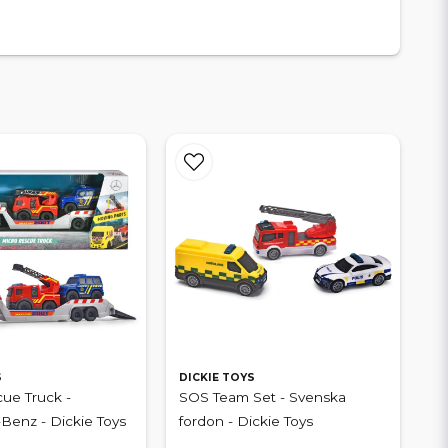
S
DICKIE TOYS
ue Truck -
SOS Team Set - Svenska
enz - Dickie Toys
fordon - Dickie Toys