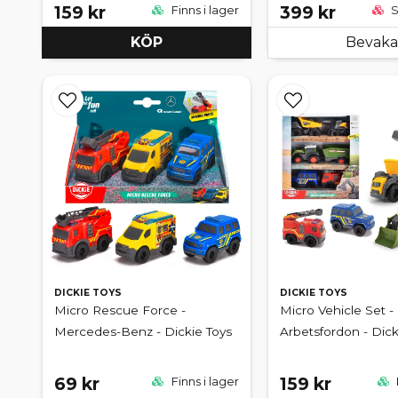
159 kr
399 kr
Finns i lager
S
KÖP
Bevaka
DICKIE TOYS
DICKIE TOYS
Micro Rescue Force -
Micro Vehicle Set -
Mercedes-Benz - Dickie Toys
Arbetsfordon - Dick
69 kr
159 kr
Finns i lager