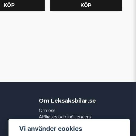
KÖP
KÖP
Om Leksaksbilar.se
Om oss
Affiliates och influencers
Köpvillkor
Vi använder cookies
Integritetspolicy