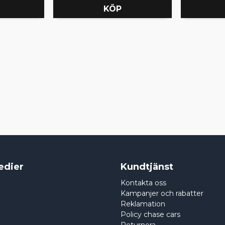
KÖP
edier
Kundtjänst
Kontakta oss
Kampanjer och rabatter
Reklamation
Policy chase cars