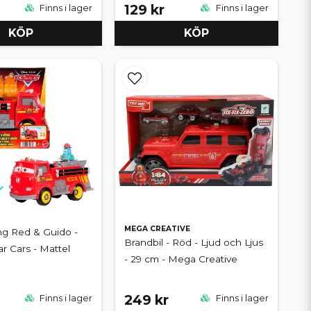
129 kr
Finns i lager
Finns i lager
KÖP
KÖP
MEGA CREATIVE
ing Red & Guido -
Brandbil - Röd - Ljud och Ljus
r Cars - Mattel
- 29 cm - Mega Creative
249 kr
Finns i lager
Finns i lager