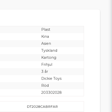
Plast
Kina
Asien
Tyskland
Kartong
Frihjul
3 år
Dickie Toys
Röd
203302028
DT2028CABRFAR