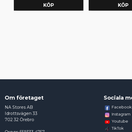
KÖP
KÖP
Om företaget
Sociala m
NA Stores AB
Facebook
Idrottsvägen 33
Instagram
702 32 Örebro
Youtube
TikTok