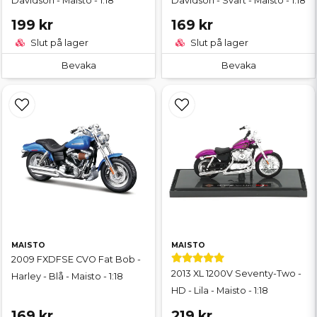
Davidson - Maisto - 1:18
Davidson - Svart - Maisto - 1:18
199 kr
169 kr
Slut på lager
Slut på lager
Bevaka
Bevaka
MAISTO
MAISTO
2009 FXDFSE CVO Fat Bob -
2013 XL 1200V Seventy-Two -
Harley - Blå - Maisto - 1:18
HD - Lila - Maisto - 1:18
169 kr
219 kr