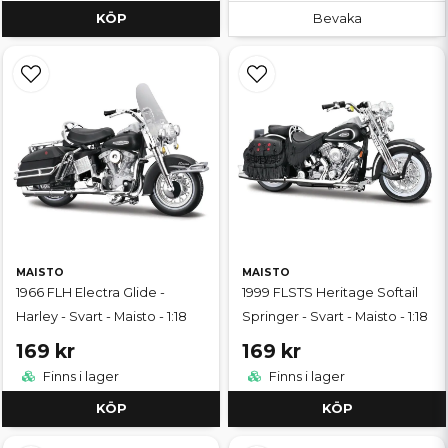
KÖP
Bevaka
MAISTO
MAISTO
1966 FLH Electra Glide -
1999 FLSTS Heritage Softail
Harley - Svart - Maisto - 1:18
Springer - Svart - Maisto - 1:18
169 kr
169 kr
Finns i lager
Finns i lager
KÖP
KÖP