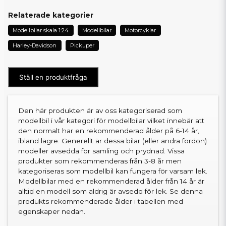
Relaterade kategorier
Modellbilar skala 1:24
Modellbilar
Motorcyklar
Harley-Davidson
Pickuper
Ställ en produktfråga
Den här produkten är av oss kategoriserad som
modellbil i vår kategori för modellbilar vilket innebär att
den normalt har en rekommenderad ålder på 6-14 år,
ibland lägre. Generellt är dessa bilar (eller andra fordon)
modeller avsedda för samling och prydnad. Vissa
produkter som rekommenderas från 3-8 år men
kategoriseras som modellbil kan fungera för varsam lek.
Modellbilar med en rekommenderad ålder från 14 år är
alltid en modell som aldrig är avsedd för lek. Se denna
produkts rekommenderade ålder i tabellen med
egenskaper nedan.