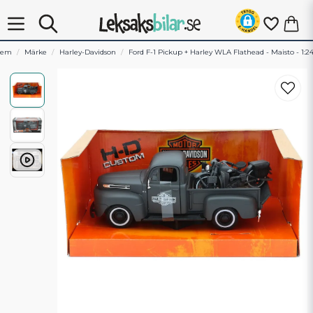
Hem
Märke
Harley-Davidson
Ford F-1 Pickup + Harley WLA Flathead - Maisto - 1:2