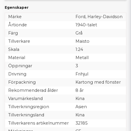
Egenskaper
Märke
Ford, Harley-Davidson
Årtionde
1940-talet
Färg
Grå
Tillverkare
Maisto
Skala
1:24
Material
Metall
Öppningar
3
Drivning
Frihjul
Förpackning
Kartong med fönster
Rekommenderad ålder
8 år
Varumärkesland
Kina
Tillverkningsregion
Asien
Tillverkningsland
Kina
Tillverkarens artikelnummer
32185