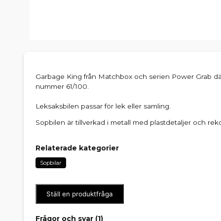
Garbage King från Matchbox och serien Power Grab där 
nummer 61/100.
Leksaksbilen passar för lek eller samling.
Sopbilen är tillverkad i metall med plastdetaljer och re
Relaterade kategorier
Sopbilar
Ställ en produktfråga
Frågor och svar (
1
)