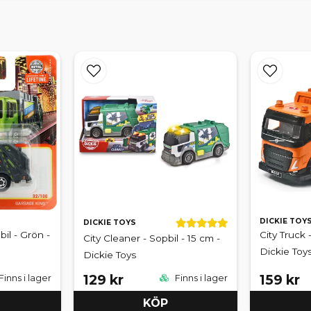
DICKIE TOY
DICKIE TOYS
il - Grön -
City Truck -
City Cleaner - Sopbil - 15 cm -
Dickie Toy
Dickie Toys
129 kr
159 kr
Finns i lager
Finns i lager
KÖP