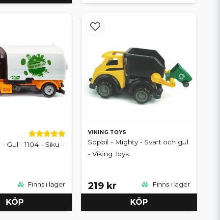
VIKING TOYS
Sopbil - Mighty - Svart och gul
 Gul - 1104 - Siku -
- Viking Toys
219 kr
Finns i lager
Finns i lager
KÖP
KÖP