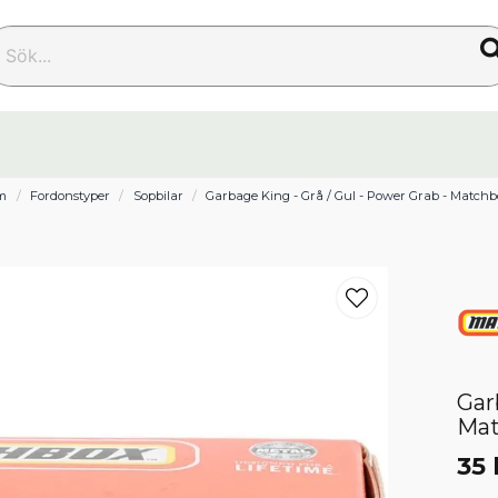
k...
m
Fordonstyper
Sopbilar
Garbage King - Grå / Gul - Power Grab - Match
Gar
Ma
35 