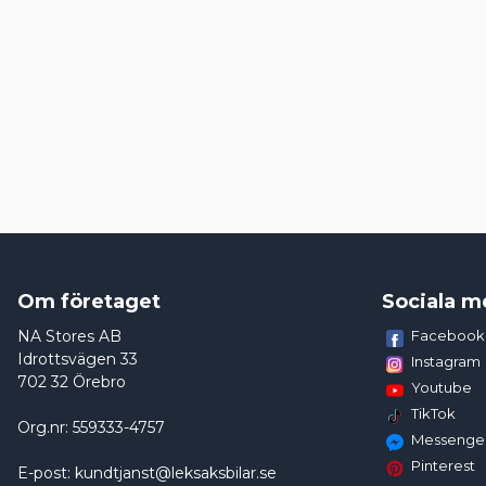
Om företaget
Sociala m
NA Stores AB
Facebook
Idrottsvägen 33
Instagram
702 32 Örebro
Youtube
TikTok
Org.nr: 559333-4757
Messenge
Pinterest
E-post: kundtjanst@leksaksbilar.se