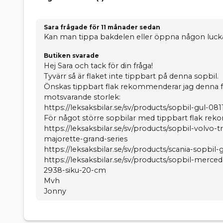
Sara frågade
för 11 månader sedan
Kan man tippa bakdelen eller öppna någon lucka
Butiken svarade
Hej Sara och tack för din fråga!
Tyvärr så är flaket inte tippbart på denna sopbil.
Önskas tippbart flak rekommenderar jag denna f
motsvarande storlek:
https://leksaksbilar.se/sv/products/sopbil-gul-08
För något större sopbilar med tippbart flak re
https://leksaksbilar.se/sv/products/sopbil-volvo-
majorette-grand-series
https://leksaksbilar.se/sv/products/scania-sopbil
https://leksaksbilar.se/sv/products/sopbil-merc
2938-siku-20-cm
Mvh
Jonny