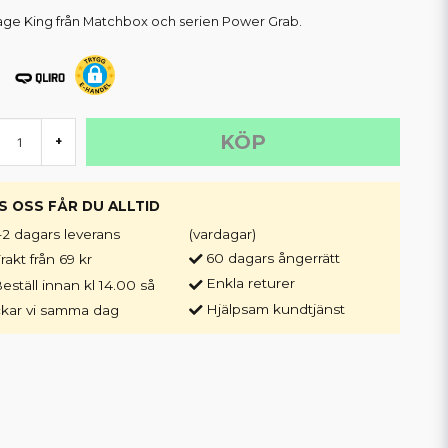
ge King från Matchbox och serien Power Grab.
KÖP
+
S OSS FÅR DU ALLTID
-2 dagars leverans
(vardagar)
60 dagars ångerrätt
rakt från 69 kr
Enkla returer
eställ innan kl 14.00 så
Hjälpsam kundtjänst
ckar vi samma dag