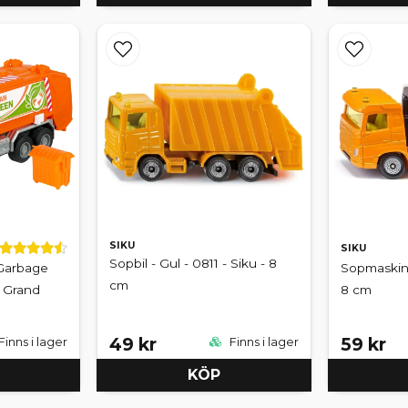
SIKU
SIKU
Sopbil - Gul - 0811 - Siku - 8
 Garbage
Sopmaskin -
cm
e Grand
8 cm
49 kr
59 kr
Finns i lager
Finns i lager
KÖP