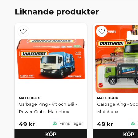
Liknande produkter
MATCHBOX
MATCHBOX
Garbage King - Vit och Blå -
Garbage King - Sopb
Power Grab - Matchbox
Matchbox
49 kr
49 kr
Finns i lager
KÖP
KÖP