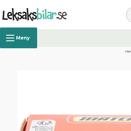
Sö
He