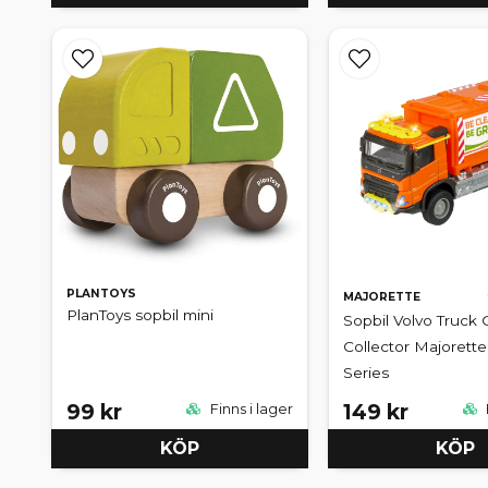
PLANTOYS
MAJORETTE
PlanToys sopbil mini
Sopbil Volvo Truck
Collector Majorett
Series
99 kr
149 kr
Finns i lager
KÖP
KÖP