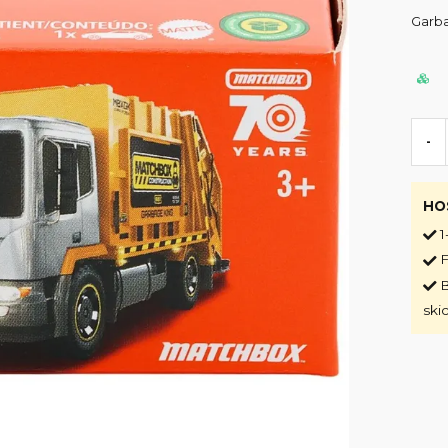
Garba
-
HO
1
F
B
ski