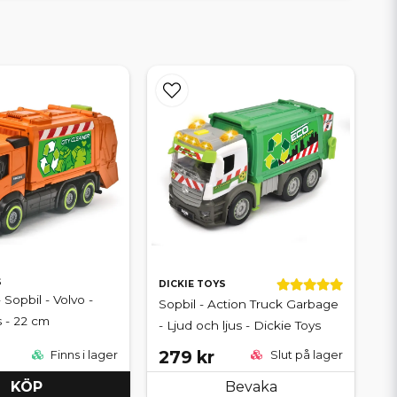
S
DICKIE TOYS
 Sopbil - Volvo -
Sopbil - Action Truck Garbage
s - 22 cm
- Ljud och ljus - Dickie Toys
279 kr
Finns i lager
Slut på lager
KÖP
Bevaka