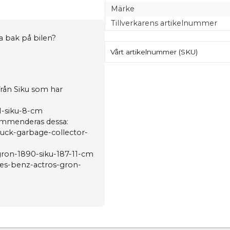
Märke
Tillverkarens artikelnummer
 bak på bilen?
Vårt artikelnummer (SKU)
rån Siku som har
11-siku-8-cm
kommenderas dessa:
truck-garbage-collector-
-gron-1890-siku-187-11-cm
edes-benz-actros-gron-