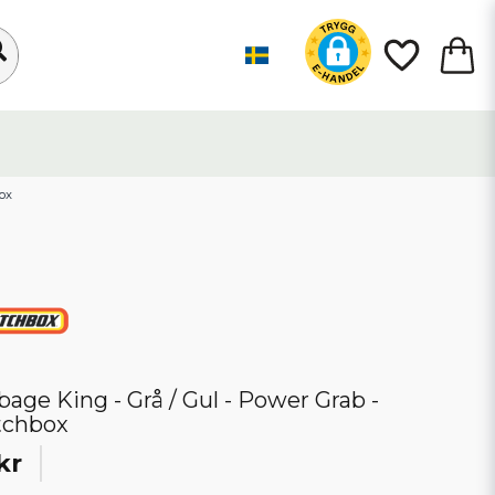
box
bage King - Grå / Gul - Power Grab -
tchbox
kr