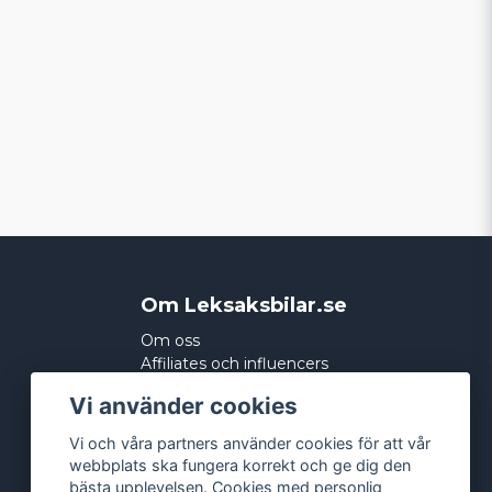
Om Leksaksbilar.se
Om oss
Affiliates och influencers
Köpvillkor
Vi använder cookies
Integritetspolicy
Cookies
Vi och våra partners använder cookies för att vår
webbplats ska fungera korrekt och ge dig den
bästa upplevelsen. Cookies med personlig