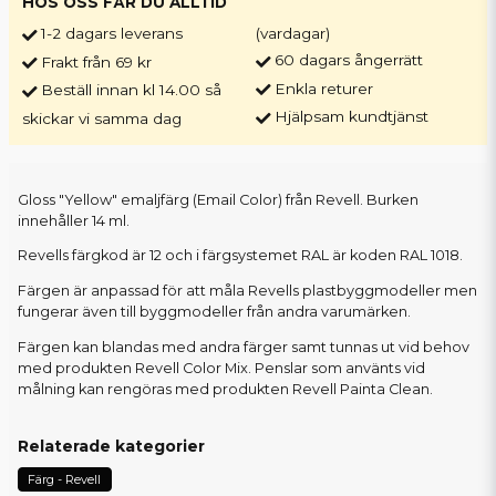
HOS OSS FÅR DU ALLTID
1-2 dagars leverans
(vardagar)
60 dagars ångerrätt
Frakt från 69 kr
Enkla returer
Beställ innan kl 14.00 så
Hjälpsam kundtjänst
skickar vi samma dag
Gloss "Yellow" emaljfärg (Email Color) från Revell. Burken
innehåller 14 ml.
Revells färgkod är 12 och i färgsystemet RAL är koden RAL 1018.
Färgen är anpassad för att måla Revells plastbyggmodeller men
fungerar även till byggmodeller från andra varumärken.
Färgen kan blandas med andra färger samt tunnas ut vid behov
med produkten Revell Color Mix. Penslar som använts vid
målning kan rengöras med produkten Revell Painta Clean.
Relaterade kategorier
Färg - Revell