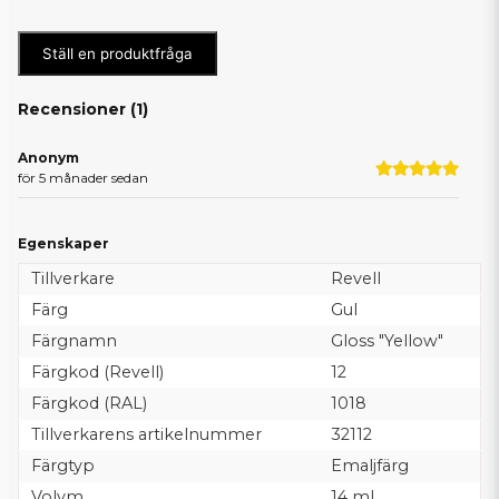
Ställ en produktfråga
Recensioner (
1
)
Anonym
för 5 månader sedan
Egenskaper
Tillverkare
Revell
Färg
Gul
Färgnamn
Gloss "Yellow"
Färgkod (Revell)
12
Färgkod (RAL)
1018
Tillverkarens artikelnummer
32112
Färgtyp
Emaljfärg
Volym
14 ml