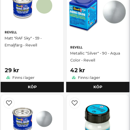
REVELL
Matt "RAF Sky" - 59 -
Emaljfärg - Revell
REVELL
Metallic "Silver" - 90 - Aqua
Color - Revell
29 kr
42 kr
Finns i lager
Finns i lager
KÖP
KÖP