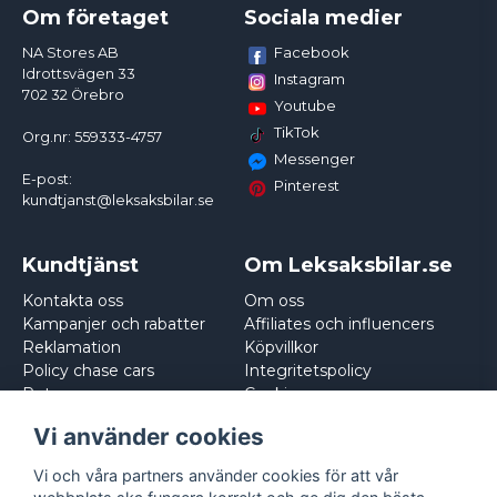
Om företaget
Sociala medier
Facebook
NA Stores AB
Idrottsvägen 33
Instagram
702 32 Örebro
Youtube
TikTok
Org.nr: 559333-4757
Messenger
E-post:
Pinterest
kundtjanst@leksaksbilar.se
Kundtjänst
Om Leksaksbilar.se
Kontakta oss
Om oss
Kampanjer och rabatter
Affiliates och influencers
Reklamation
Köpvillkor
Policy chase cars
Integritetspolicy
Returnera
Cookies
Logga in
Vi använder cookies
Vi och våra partners använder cookies för att vår