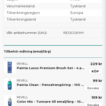
Varumärkesland
Tyskland
Tillverkningsregion
Europa
Tillverkningsland
Tyskland
Vårt artikelnummer (SKU)
RE12COEMY
Tillbehör målning (emaljfärg)
REVELL
229 kr
Painta Luxus Premium Brush Set - 4 penslar - 39629 - Revell
KÖP
REVELL
99 kr
Painta Clean - Penselrengöring - 100 ml - 39614 - Revell
Bevaka
REVELL
109 kr
Color Mix - Tunnare till emaljfärg - 100 ml - 39612 - Revell
Bevaka