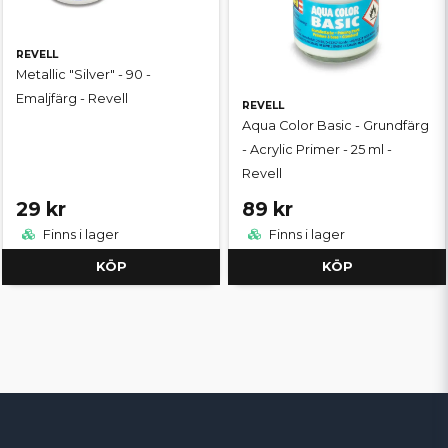
REVELL
Metallic "Silver" - 90 -
Emaljfärg - Revell
REVELL
Aqua Color Basic - Grundfärg
- Acrylic Primer - 25 ml -
Revell
29 kr
89 kr
Finns i lager
Finns i lager
KÖP
KÖP