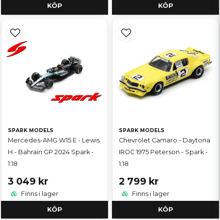
KÖP
KÖP
SPARK MODELS
SPARK MODELS
Mercedes-AMG W15 E - Lewis
Chevrolet Camaro - Daytona
H - Bahrain GP 2024 Spark -
IROC 1975 Peterson - Spark -
1:18
1:18
3 049 kr
2 799 kr
Finns i lager
Finns i lager
KÖP
KÖP