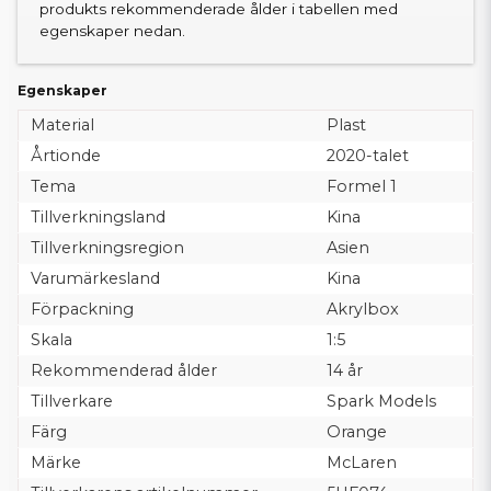
produkts rekommenderade ålder i tabellen med
egenskaper nedan.
Egenskaper
Material
Plast
Årtionde
2020-talet
Tema
Formel 1
Tillverkningsland
Kina
Tillverkningsregion
Asien
Varumärkesland
Kina
Förpackning
Akrylbox
Skala
1:5
Rekommenderad ålder
14 år
Tillverkare
Spark Models
Färg
Orange
Märke
McLaren