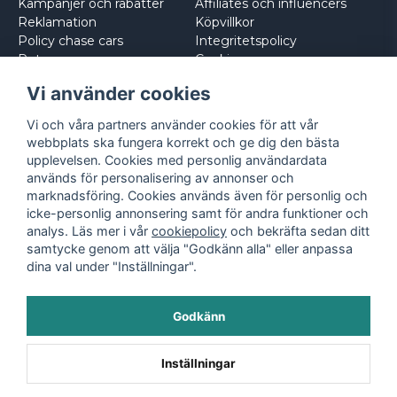
Kampanjer och rabatter
Affiliates och influencers
Reklamation
Köpvillkor
Policy chase cars
Integritetspolicy
Returnera
Cookies
Logga in
Vi använder cookies
Vi och våra partners använder cookies för att vår
webbplats ska fungera korrekt och ge dig den bästa
upplevelsen. Cookies med personlig användardata
används för personalisering av annonser och
marknadsföring. Cookies används även för personlig och
icke-personlig annonsering samt för andra funktioner och
analys. Läs mer i vår
cookiepolicy
och bekräfta sedan ditt
samtycke genom att välja "Godkänn alla" eller anpassa
dina val under "Inställningar".
Godkänn
©
2026
- Leksaksbilar.se
Inställningar