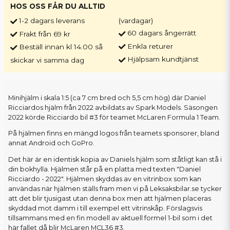
HOS OSS FÅR DU ALLTID
1-2 dagars leverans
(vardagar)
60 dagars ångerrätt
Frakt från 69 kr
Enkla returer
Beställ innan kl 14.00 så
Hjälpsam kundtjänst
skickar vi samma dag
Minihjälm i skala 1:5 (ca 7 cm bred och 5,5 cm hög) där Daniel
Ricciardos hjälm från 2022 avbildats av Spark Models. Säsongen
2022 körde Ricciardo bil #3 för teamet McLaren Formula 1 Team.
På hjälmen finns en mängd logos från teamets sponsorer, bland
annat Android och GoPro.
Det här är en identisk kopia av Daniels hjälm som ståtligt kan stå i
din bokhylla. Hjälmen står på en platta med texten "Daniel
Ricciardo - 2022". Hjälmen skyddas av en vitrinbox som kan
användas när hjälmen ställs fram men vi på Leksaksbilar.se tycker
att det blir tjusigast utan denna box men att hjälmen placeras
skyddad mot damm i till exempel ett vitrinskåp. Förslagsvis
tillsammans med en fin modell av aktuell formel 1-bil som i det
här fallet då blir McLaren MCL36 #3.