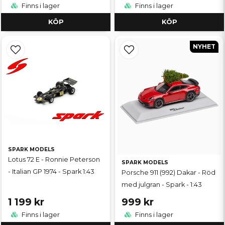
Finns i lager
Finns i lager
KÖP
KÖP
NYHET
SPARK MODELS
Lotus 72 E - Ronnie Peterson
SPARK MODELS
- Italian GP 1974 - Spark 1:43
Porsche 911 (992) Dakar - Röd
med julgran - Spark - 1:43
1 199 kr
999 kr
Finns i lager
Finns i lager