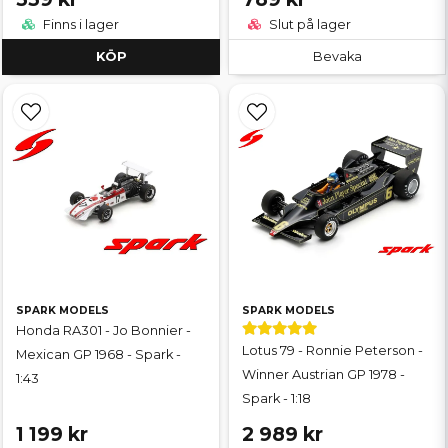
Finns i lager
Slut på lager
KÖP
Bevaka
SPARK MODELS
SPARK MODELS
Honda RA301 - Jo Bonnier -
Lotus 79 - Ronnie Peterson -
Mexican GP 1968 - Spark -
Winner Austrian GP 1978 -
1:43
Spark - 1:18
1 199 kr
2 989 kr