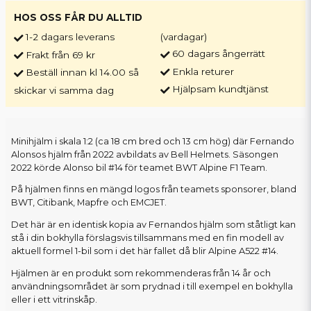
HOS OSS FÅR DU ALLTID
1-2 dagars leverans
(vardagar)
60 dagars ångerrätt
Frakt från 69 kr
Enkla returer
Beställ innan kl 14.00 så
Hjälpsam kundtjänst
skickar vi samma dag
Minihjälm i skala 1:2 (ca 18 cm bred och 13 cm hög) där Fernando
Alonsos hjälm från 2022 avbildats av Bell Helmets. Säsongen
2022 körde Alonso bil #14 för teamet BWT Alpine F1 Team.
På hjälmen finns en mängd logos från teamets sponsorer, bland
BWT, Citibank, Mapfre och EMCJET.
Det här är en identisk kopia av Fernandos hjälm som ståtligt kan
stå i din bokhylla förslagsvis tillsammans med en fin modell av
aktuell formel 1-bil som i det här fallet då blir Alpine A522 #14.
Hjälmen är en produkt som rekommenderas från 14 år och
användningsområdet är som prydnad i till exempel en bokhylla
eller i ett vitrinskåp.