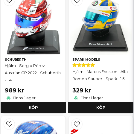
SCHUBERTH
SPARK MODELS
Hjälm - Sergio Pérez -
Hjälm - Marcus Ericsson - Alfa
Austrian GP 2022 - Schuberth
Romeo Sauber - Spark - 1:5
- 1:4
989 kr
329 kr
Finns i lager
Finns i lager
KÖP
KÖP