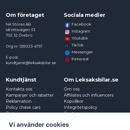
Om företaget
Sociala medier
Facebook
NA Stores AB
Idrottsvägen 33
Instagram
702 32 Örebro
Youtube
TikTok
Org.nr: 559333-4757
Messenger
E-post:
Pinterest
kundtjanst@leksaksbilar.se
Kundtjänst
Om Leksaksbilar.se
Kontakta oss
Om oss
Kampanjer och rabatter
Affiliates och influencers
Reklamation
Köpvillkor
Policy chase cars
Integritetspolicy
Returnera
Cookies
Logga in
Vi använder cookies