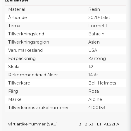
Egenskaper
Material
Resin
Årtionde
2020-talet
Tema
Formel 1
Tillverkningsland
Bahrain
Tillverkningsregion
Asien
Varumärkesland
USA
Förpackning
Kartong
Skala
1:2
Rekommenderad ålder
14 år
Tillverkare
Bell Helmets
Färg
Rosa
Märke
Alpine
Tillverkarens artikelnummer
4100153
Vårt artikelnummer (SKU)
BH2153HEF1AL22FA