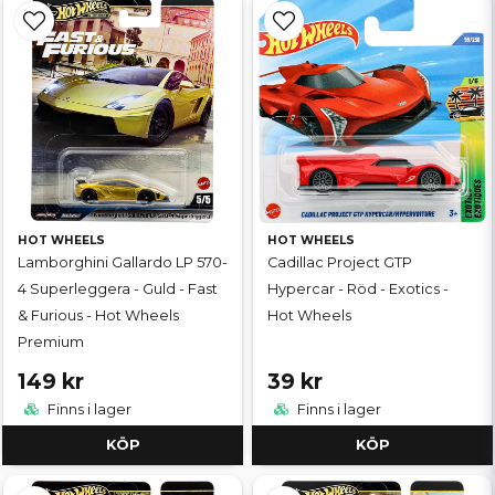
HOT WHEELS
HOT WHEELS
Lamborghini Gallardo LP 570-
Cadillac Project GTP
4 Superleggera - Guld - Fast
Hypercar - Röd - Exotics -
& Furious - Hot Wheels
Hot Wheels
Premium
149 kr
39 kr
Finns i lager
Finns i lager
KÖP
KÖP