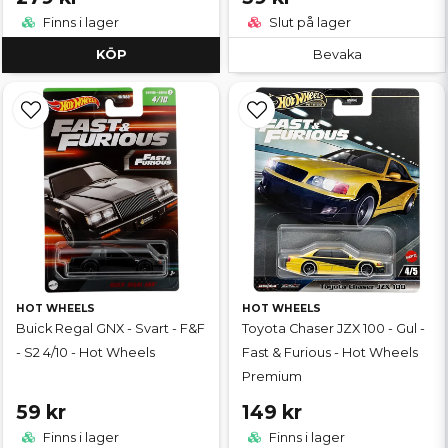
Finns i lager
Slut på lager
KÖP
Bevaka
HOT WHEELS
HOT WHEELS
Buick Regal GNX - Svart - F&F
Toyota Chaser JZX 100 - Gul -
- S2 4/10 - Hot Wheels
Fast & Furious - Hot Wheels
Premium
59 kr
149 kr
Finns i lager
Finns i lager