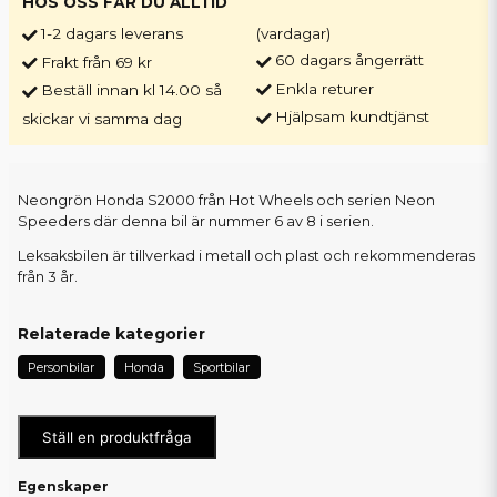
HOS OSS FÅR DU ALLTID
1-2 dagars leverans
(vardagar)
60 dagars ångerrätt
Frakt från 69 kr
Enkla returer
Beställ innan kl 14.00 så
Hjälpsam kundtjänst
skickar vi samma dag
Neongrön Honda S2000 från Hot Wheels och serien Neon
Speeders där denna bil är nummer 6 av 8 i serien.
Leksaksbilen är tillverkad i metall och plast och rekommenderas
från 3 år.
Relaterade kategorier
Personbilar
Honda
Sportbilar
Ställ en produktfråga
Egenskaper