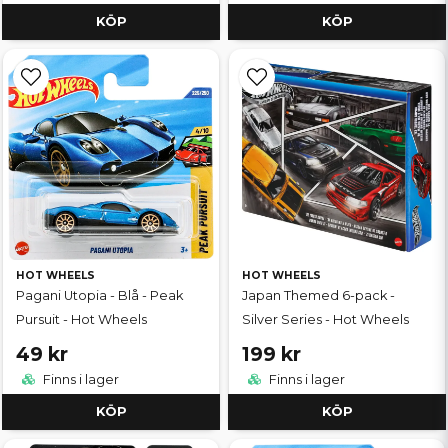
KÖP
KÖP
HOT WHEELS
HOT WHEELS
Pagani Utopia - Blå - Peak
Japan Themed 6-pack -
Pursuit - Hot Wheels
Silver Series - Hot Wheels
49 kr
199 kr
Finns i lager
Finns i lager
KÖP
KÖP