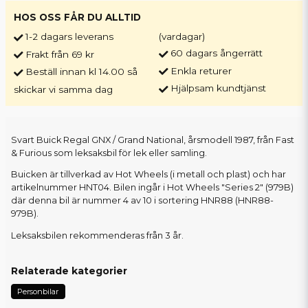
HOS OSS FÅR DU ALLTID
1-2 dagars leverans
(vardagar)
60 dagars ångerrätt
Frakt från 69 kr
Enkla returer
Beställ innan kl 14.00 så
Hjälpsam kundtjänst
skickar vi samma dag
Svart Buick Regal GNX / Grand National, årsmodell 1987, från Fast
& Furious som leksaksbil för lek eller samling.
Buicken är tillverkad av Hot Wheels (i metall och plast) och har
artikelnummer HNT04. Bilen ingår i Hot Wheels "Series 2" (979B)
där denna bil är nummer 4 av 10 i sortering HNR88 (HNR88-
979B).
Leksaksbilen rekommenderas från 3 år.
Relaterade kategorier
Personbilar