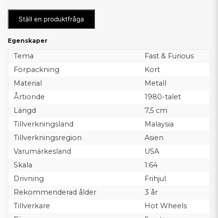
Ställ en produktfråga
Egenskaper
Tema
Fast & Furious
Förpackning
Kort
Material
Metall
Årtionde
1980-talet
Längd
7,5 cm
Tillverkningsland
Malaysia
Tillverkningsregion
Asien
Varumärkesland
USA
Skala
1:64
Drivning
Frihjul
Rekommenderad ålder
3 år
Tillverkare
Hot Wheels