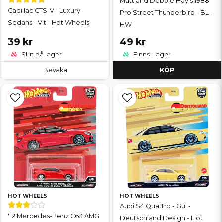
Matt and Debbie Hay's 1988
Cadillac CTS-V - Luxury
Pro Street Thunderbird - BL -
Sedans - Vit - Hot Wheels
HW
39 kr
49 kr
Slut på lager
Finns i lager
Bevaka
KÖP
HOT WHEELS
HOT WHEELS
Audi S4 Quattro - Gul -
'12 Mercedes-Benz C63 AMG
Deutschland Design - Hot