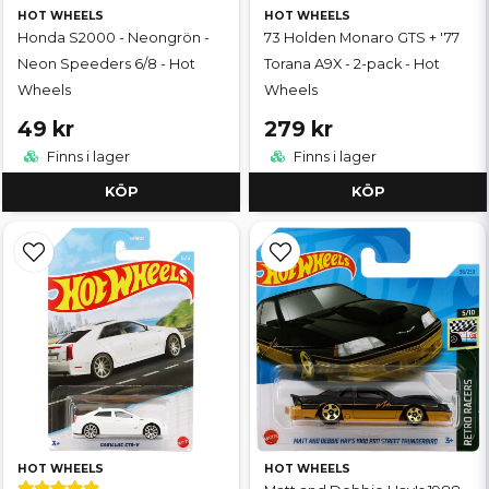
HOT WHEELS
HOT WHEELS
Honda S2000 - Neongrön -
73 Holden Monaro GTS + '77
Neon Speeders 6/8 - Hot
Torana A9X - 2-pack - Hot
Wheels
Wheels
49 kr
279 kr
Finns i lager
Finns i lager
KÖP
KÖP
HOT WHEELS
HOT WHEELS