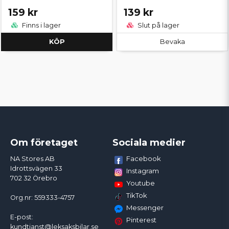
159 kr
139 kr
Finns i lager
Slut på lager
KÖP
Bevaka
Om företaget
Sociala medier
Facebook
NA Stores AB
Idrottsvägen 33
Instagram
702 32 Örebro
Youtube
TikTok
Org.nr: 559333-4757
Messenger
E-post:
Pinterest
kundtjanst@leksaksbilar.se