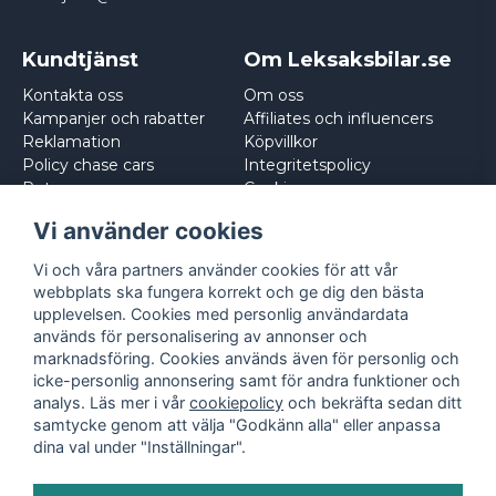
Kundtjänst
Om Leksaksbilar.se
Kontakta oss
Om oss
Kampanjer och rabatter
Affiliates och influencers
Reklamation
Köpvillkor
Policy chase cars
Integritetspolicy
Returnera
Cookies
Logga in
Vi använder cookies
Vi och våra partners använder cookies för att vår
webbplats ska fungera korrekt och ge dig den bästa
upplevelsen. Cookies med personlig användardata
används för personalisering av annonser och
marknadsföring. Cookies används även för personlig och
icke-personlig annonsering samt för andra funktioner och
analys. Läs mer i vår
cookiepolicy
och bekräfta sedan ditt
samtycke genom att välja "Godkänn alla" eller anpassa
dina val under "Inställningar".