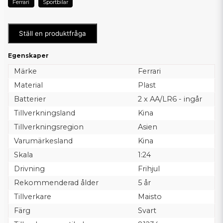
Ferrari
Sportbilar
Ställ en produktfråga
Egenskaper
Märke
Ferrari
Material
Plast
Batterier
2 x AA/LR6 - ingår
Tillverkningsland
Kina
Tillverkningsregion
Asien
Varumärkesland
Kina
Skala
1:24
Drivning
Frihjul
Rekommenderad ålder
5 år
Tillverkare
Maisto
Färg
Svart