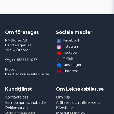
Om företaget
Sociala medier
Facebook
NA Stores AB
Idrottsvägen 33
Instagram
702 32 Örebro
Youtube
TikTok
Org.nr: 559333-4757
Messenger
E-post:
Pinterest
kundtjanst@leksaksbilar.se
Kundtjänst
Om Leksaksbilar.se
Kontakta oss
Om oss
Kampanjer och rabatter
Affiliates och influencers
Reklamation
Köpvillkor
Policy chase cars
Integritetspolicy