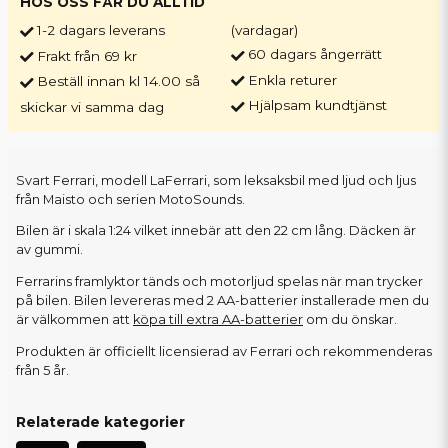
HOS OSS FÅR DU ALLTID
1-2 dagars leverans
(vardagar)
60 dagars ångerrätt
Frakt från 69 kr
Enkla returer
Beställ innan kl 14.00 så
Hjälpsam kundtjänst
skickar vi samma dag
Svart Ferrari, modell LaFerrari, som leksaksbil med ljud och ljus
från Maisto och serien MotoSounds.
Bilen är i skala 1:24 vilket innebär att den 22 cm lång. Däcken är
av gummi.
Ferrarins framlyktor tänds och motorljud spelas när man trycker
på bilen. Bilen levereras med 2 AA-batterier installerade men du
är välkommen att
köpa till extra AA-batterier
om du önskar.
Produkten är officiellt licensierad av Ferrari och rekommenderas
från 5 år.
Relaterade kategorier