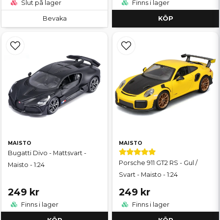
Slut på lager
Finns i lager
Bevaka
KÖP
MAISTO
MAISTO
Bugatti Divo - Mattsvart -
Porsche 911 GT2 RS - Gul /
Maisto - 1:24
Svart - Maisto - 1:24
249 kr
249 kr
Finns i lager
Finns i lager