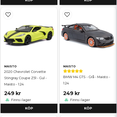
KÖP
KÖP
MAISTO
MAISTO
2020 Chevrolet Corvette
BMW M4 GTS - Grå - Maisto -
Stingray Coupe Z51 - Gul -
1:24
Maisto - 1:24
249 kr
249 kr
Finns i lager
Finns i lager
KÖP
KÖP