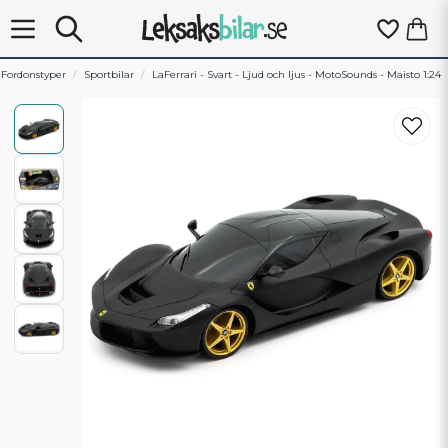
Fordonstyper
Sportbilar
LaFerrari - Svart - Ljud och ljus - MotoSounds - Maisto 1:24