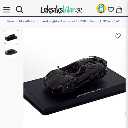
Hem
Modellbilar
Lamborghini Aventador J - 2012 - Svart - AUTOart - 1:43