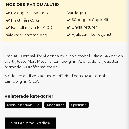
HOS OSS FÅR DU ALLTID
1-2 dagars leverans
(vardagar)
60 dagars ångerrätt
Frakt från 69 kr
Enkla returer
Beställ innan kl 14.00 så
Hjälpsam kundtjänst
skickar vi samma dag
Från AUTOart saluför vi denna exklusiva modell i skala 1:43 där en
svart (Rosso Mars Metallic) Lamborghini Aventador J (roadster)
årsmodell 2012 fått stå modell.
Modellen är tillverkad under officiell licens av Automobili
Lamborghini S.p.A.
Relaterade kategorier
Modellbilar skala 1:43
Modellbilar
Sportbilar
Ställ en produktfråga