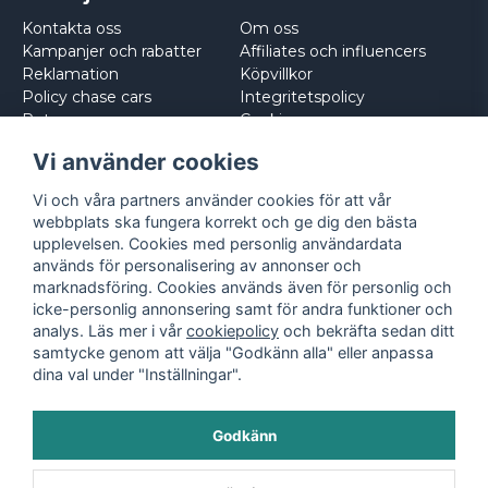
Kontakta oss
Om oss
Kampanjer och rabatter
Affiliates och influencers
Reklamation
Köpvillkor
Policy chase cars
Integritetspolicy
Returnera
Cookies
Logga in
Vi använder cookies
Vi och våra partners använder cookies för att vår
webbplats ska fungera korrekt och ge dig den bästa
upplevelsen. Cookies med personlig användardata
används för personalisering av annonser och
marknadsföring. Cookies används även för personlig och
icke-personlig annonsering samt för andra funktioner och
analys. Läs mer i vår
cookiepolicy
och bekräfta sedan ditt
samtycke genom att välja "Godkänn alla" eller anpassa
dina val under "Inställningar".
Godkänn
©
2026
- Leksaksbilar.se