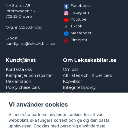
Facebook
NA Stores AB
Idrottsvägen 33
Instagram
702 32 Örebro
Youtube
TikTok
Org.nr: 559333-4757
Messenger
E-post:
Pinterest
kundtjanst@leksaksbilar.se
Kundtjänst
Om Leksaksbilar.se
Kontakta oss
Om oss
Kampanjer och rabatter
Affiliates och influencers
Reklamation
Köpvillkor
Policy chase cars
Integritetspolicy
Returnera
Cookies
Logga in
Vi använder cookies
Vi och våra partners använder cookies för att vår
webbplats ska fungera korrekt och ge dig den bästa
upplevelsen. Cookies med personlig användardata