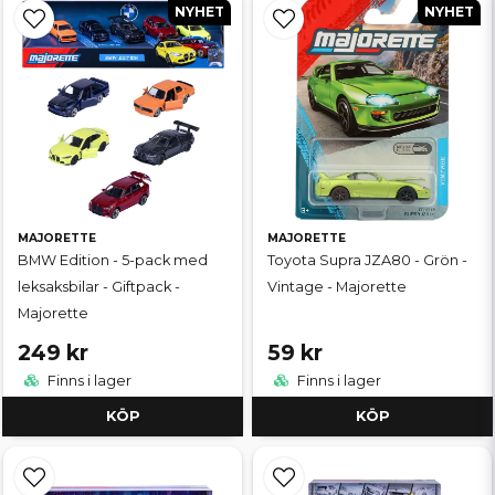
NYHET
NYHET
MAJORETTE
MAJORETTE
BMW Edition - 5-pack med
Toyota Supra JZA80 - Grön -
leksaksbilar - Giftpack -
Vintage - Majorette
Majorette
249 kr
59 kr
Finns i lager
Finns i lager
KÖP
KÖP