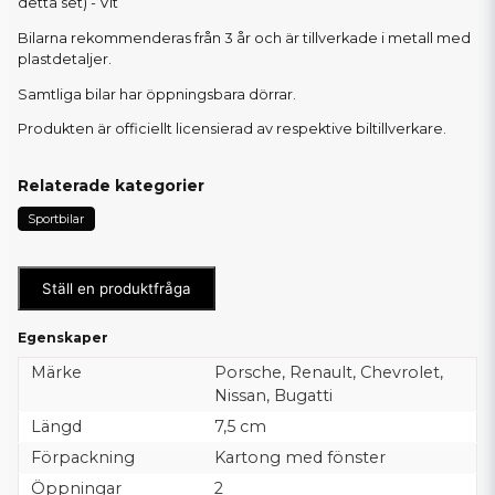
detta set) - Vit
Bilarna rekommenderas från 3 år och är tillverkade i metall med
plastdetaljer.
Samtliga bilar har öppningsbara dörrar.
Produkten är officiellt licensierad av respektive biltillverkare.
Relaterade kategorier
Sportbilar
Ställ en produktfråga
Egenskaper
Märke
Porsche, Renault, Chevrolet,
Nissan, Bugatti
Längd
7,5 cm
Förpackning
Kartong med fönster
Öppningar
2