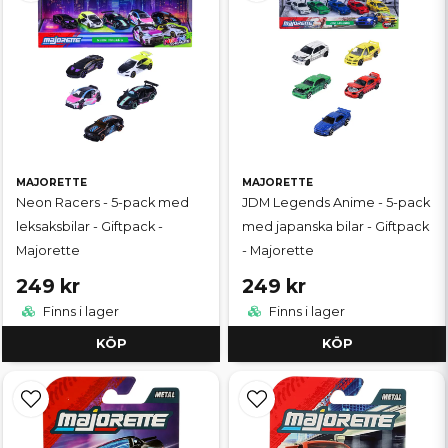
MAJORETTE
MAJORETTE
Neon Racers - 5-pack med
JDM Legends Anime - 5-pack
leksaksbilar - Giftpack -
med japanska bilar - Giftpack
Majorette
- Majorette
249 kr
249 kr
Finns i lager
Finns i lager
KÖP
KÖP