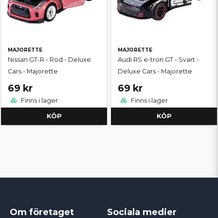
MAJORETTE
MAJORETTE
Nissan GT-R - Röd - Deluxe
Audi RS e-tron GT - Svart -
Cars - Majorette
Deluxe Cars - Majorette
69 kr
69 kr
Finns i lager
Finns i lager
KÖP
KÖP
Om företaget
Sociala medier