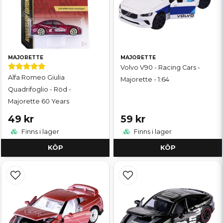
MAJORETTE
MAJORETTE
Volvo V90 - Racing Cars -
Alfa Romeo Giulia
Majorette - 1:64
Quadrifoglio - Röd -
Majorette 60 Years
49 kr
59 kr
Finns i lager
Finns i lager
KÖP
KÖP