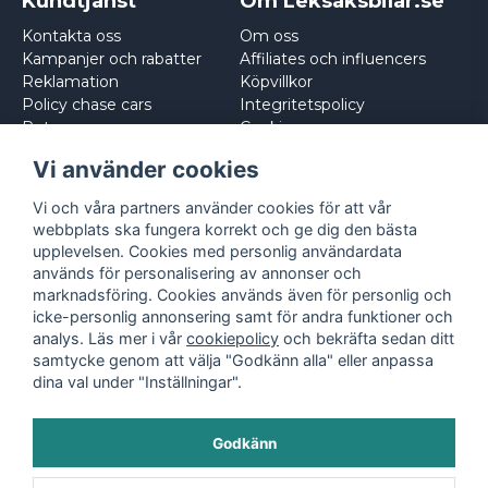
Kundtjänst
Om Leksaksbilar.se
Kontakta oss
Om oss
Kampanjer och rabatter
Affiliates och influencers
Reklamation
Köpvillkor
Policy chase cars
Integritetspolicy
Returnera
Cookies
Logga in
Vi använder cookies
Vi och våra partners använder cookies för att vår
webbplats ska fungera korrekt och ge dig den bästa
upplevelsen. Cookies med personlig användardata
används för personalisering av annonser och
marknadsföring. Cookies används även för personlig och
icke-personlig annonsering samt för andra funktioner och
analys. Läs mer i vår
cookiepolicy
och bekräfta sedan ditt
samtycke genom att välja "Godkänn alla" eller anpassa
dina val under "Inställningar".
Godkänn
©
2026
- Leksaksbilar.se