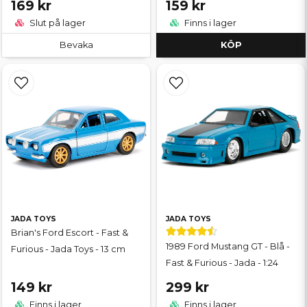
169 kr
159 kr
Slut på lager
Finns i lager
Bevaka
KÖP
JADA TOYS
JADA TOYS
Brian's Ford Escort - Fast &
1989 Ford Mustang GT - Blå -
Furious - Jada Toys - 13 cm
Fast & Furious - Jada - 1:24
149 kr
299 kr
Finns i lager
Finns i lager