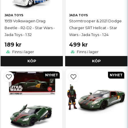
JADA TOYS
JADA TOYS
1959 Volkswagen Drag
Stormtrooper & 2021 Dodge
Beetle - R2-D2 - Star Wars -
Charger SRT Hellcat - Star
Jada Toys - 1:32
Wars - Jada Toys - 1:24
189 kr
499 kr
Finns i lager
Finns i lager
KÖP
KÖP
NYHET
NYHET