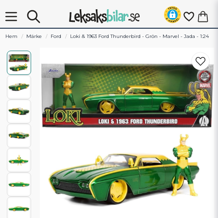
Hem
Märke
Ford
Loki & 1963 Ford Thunderbird - Grön - Marvel - Jada - 1:24