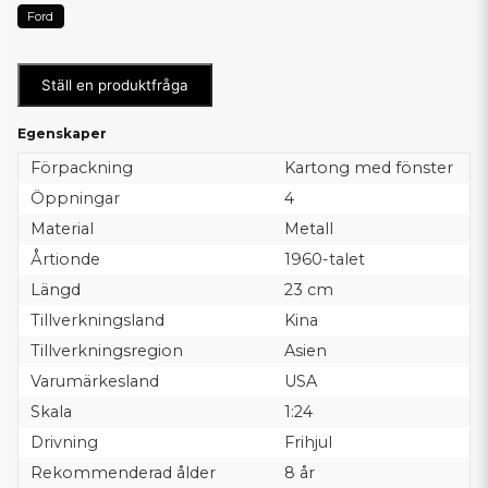
Ford
Ställ en produktfråga
Egenskaper
Förpackning
Kartong med fönster
Öppningar
4
Material
Metall
Årtionde
1960-talet
Längd
23 cm
Tillverkningsland
Kina
Tillverkningsregion
Asien
Varumärkesland
USA
Skala
1:24
Drivning
Frihjul
Rekommenderad ålder
8 år