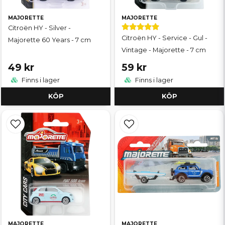
MAJORETTE
MAJORETTE
Citroën HY - Silver -
Citroën HY - Service - Gul -
Majorette 60 Years - 7 cm
Vintage - Majorette - 7 cm
49 kr
59 kr
Finns i lager
Finns i lager
KÖP
KÖP
MAJORETTE
MAJORETTE