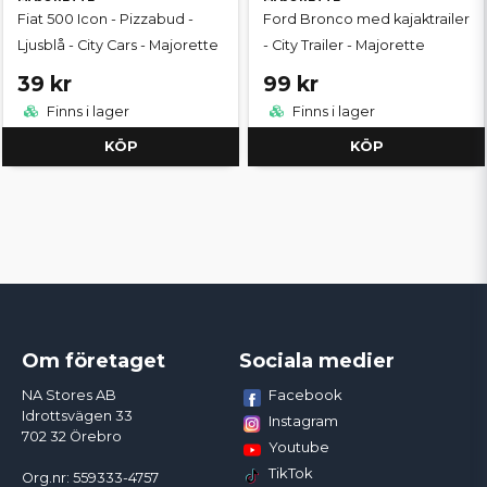
Fiat 500 Icon - Pizzabud -
Ford Bronco med kajaktrailer
Ljusblå - City Cars - Majorette
- City Trailer - Majorette
39 kr
99 kr
Finns i lager
Finns i lager
KÖP
KÖP
Om företaget
Sociala medier
Facebook
NA Stores AB
Idrottsvägen 33
Instagram
702 32 Örebro
Youtube
TikTok
Org.nr: 559333-4757