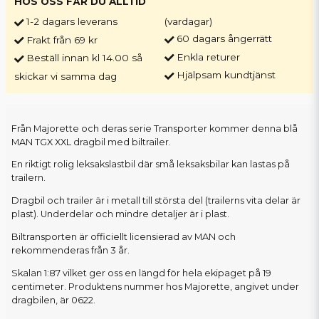
HOS OSS FÅR DU ALLTID
1-2 dagars leverans
(vardagar)
60 dagars ångerrätt
Frakt från 69 kr
Enkla returer
Beställ innan kl 14.00 så
Hjälpsam kundtjänst
skickar vi samma dag
Från Majorette och deras serie Transporter kommer denna blå
MAN TGX XXL dragbil med biltrailer.
En riktigt rolig leksakslastbil där små leksaksbilar kan lastas på
trailern.
Dragbil och trailer är i metall till största del (trailerns vita delar är
plast). Underdelar och mindre detaljer är i plast.
Biltransporten är officiellt licensierad av MAN och
rekommenderas från 3 år.
Skalan 1:87 vilket ger oss en längd för hela ekipaget på 19
centimeter. Produktens nummer hos Majorette, angivet under
dragbilen, är 0622.