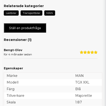
Relaterade kategorier
Lastbilar
Transportbilar
MAN
Ställ en produktfråga
Recensioner (
1
)
Bengt-Olov
för 4 månader sedan
Egenskaper
Märke
MAN
Modell
TGX XXL
Färg
Blå
Tillverkare
Majorette
Skala
1:87