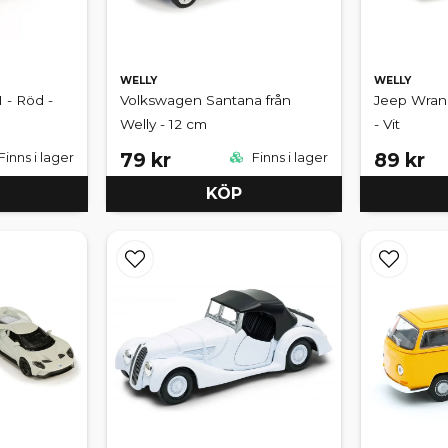
WELLY
WELLY
 - Röd -
Volkswagen Santana från
Jeep Wran
Welly - 12 cm
- Vit
79 kr
89 kr
Finns i lager
Finns i lager
KÖP