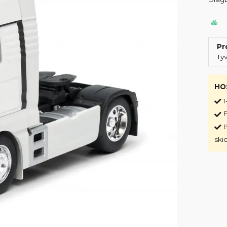
Pr
Ty
HO
1
F
B
ski