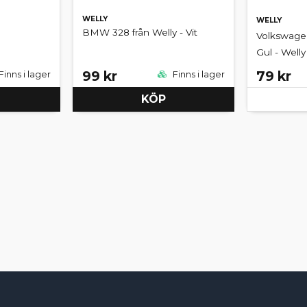
WELLY
WELLY
BMW 328 från Welly - Vit
Volkswagen
Gul - Welly
99 kr
79 kr
Finns i lager
Finns i lager
KÖP