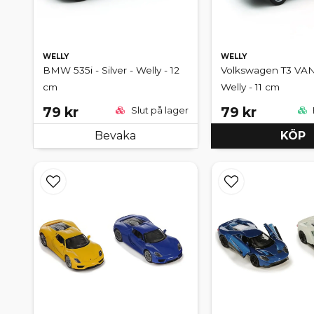
WELLY
WELLY
BMW 535i - Silver - Welly - 12
Volkswagen T3 VAN
cm
Welly - 11 cm
79 kr
79 kr
Slut på lager
Bevaka
KÖP