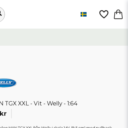
 TGX XXL - Vit - Welly - 1:64
kr
ilen MAN TGX XXL från Welly i skala 1:64 (9,5 cm) med pullback.