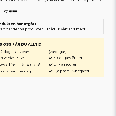
odukten har utgått
värr har denna produkten utgått ur vårt sortiment
S OSS FÅR DU ALLTID
-2 dagars leverans
(vardagar)
60 dagars ångerrätt
rakt från 69 kr
Enkla returer
eställ innan kl 14.00 så
Hjälpsam kundtjänst
ckar vi samma dag