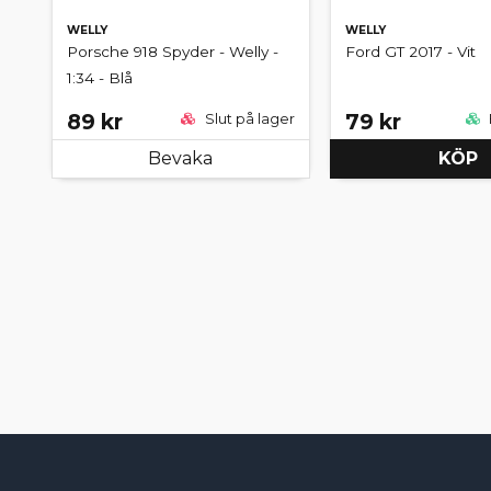
WELLY
WELLY
Porsche 918 Spyder - Welly -
Ford GT 2017 - Vit
1:34 - Blå
89 kr
79 kr
Slut på lager
Bevaka
KÖP