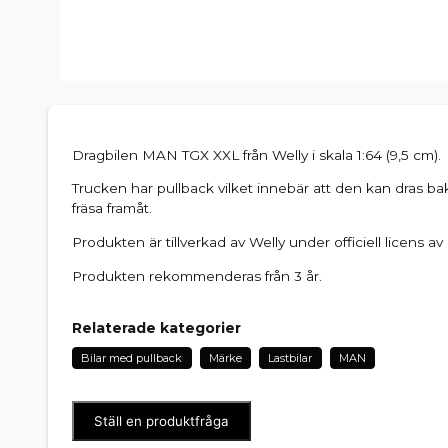
Dragbilen MAN TGX XXL från Welly i skala 1:64 (9,5 cm).
Trucken har pullback vilket innebär att den kan dras bak
fräsa framåt.
Produkten är tillverkad av Welly under officiell licens a
Produkten rekommenderas från 3 år.
Relaterade kategorier
Bilar med pullback
Märke
Lastbilar
MAN
Ställ en produktfråga