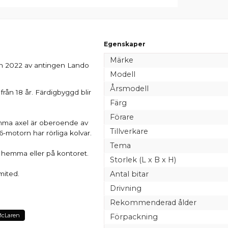
Egenskaper
Märke
en 2022 av antingen Lando
Modell
Årsmodell
ån 18 år. Färdigbyggd blir
Färg
Förare
samma axel är oberoende av
Tillverkare
6-motorn har rörliga kolvar.
Tema
 hemma eller på kontoret.
Storlek (L x B x H)
Antal bitar
mited.
Drivning
Rekommenderad ålder
cLaren
Förpackning