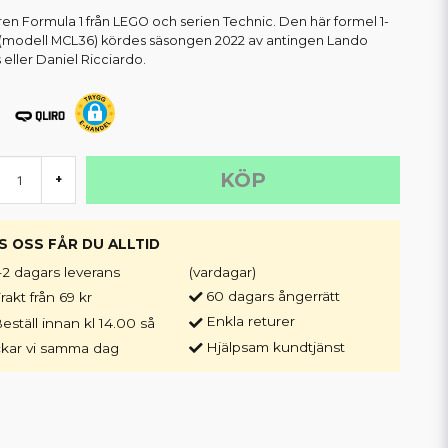
en Formula 1 från LEGO och serien Technic. Den här formel 1-
 (modell MCL36) kördes säsongen 2022 av antingen Lando
 eller Daniel Ricciardo.
KÖP
+
S OSS FÅR DU ALLTID
-2 dagars leverans
(vardagar)
60 dagars ångerrätt
rakt från 69 kr
Enkla returer
eställ innan kl 14.00 så
Hjälpsam kundtjänst
ckar vi samma dag