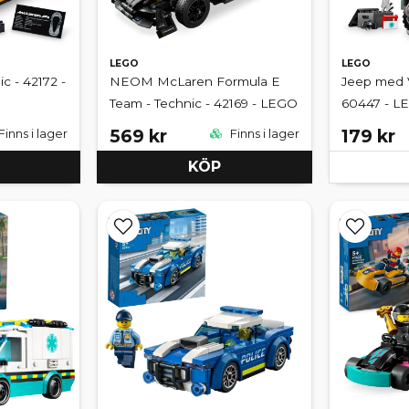
LEGO
LEGO
c - 42172 -
NEOM McLaren Formula E
Jeep med V
Team - Technic - 42169 - LEGO
60447 - L
569 kr
179 kr
Finns i lager
Finns i lager
KÖP