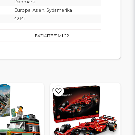
Danmark
Europa, Asien, Sydamerika
42141
LE42141TEF1ML22