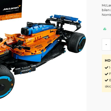
McLar
bilen
Norris
-
HO
1
F
B
ski