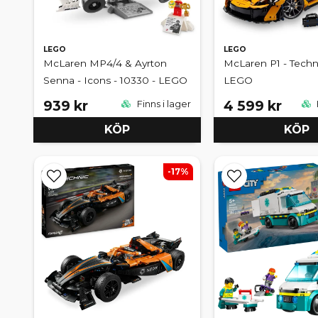
LEGO
LEGO
McLaren MP4/4 & Ayrton
McLaren P1 - Techni
Senna - Icons - 10330 - LEGO
LEGO
939 kr
4 599 kr
Finns i lager
KÖP
KÖP
-17%