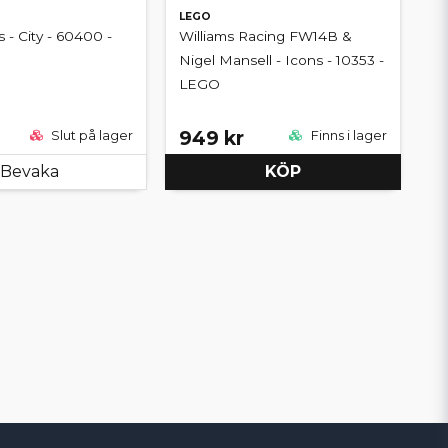
LEGO
 - City - 60400 -
Williams Racing FW14B &
Nigel Mansell - Icons - 10353 -
LEGO
949 kr
Slut på lager
Finns i lager
Bevaka
KÖP