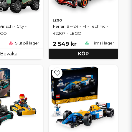
LEGO
insch - City -
Ferrari SF-24 - F1 - Technic -
EGO
42207 - LEGO
2 549 kr
Slut på lager
Finns i lager
Bevaka
KÖP