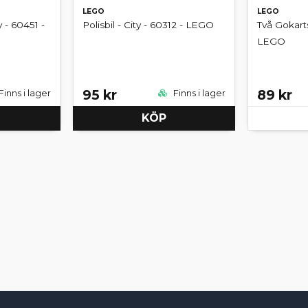
LEGO
LEGO
 - 60451 -
Polisbil - City - 60312 - LEGO
Två Gokarts
LEGO
95 kr
89 kr
Finns i lager
Finns i lager
KÖP