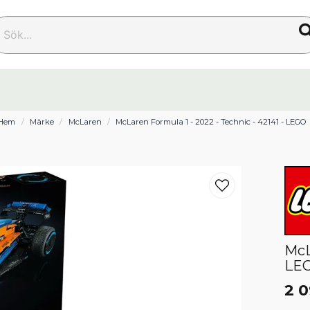
k...
Hem
Märke
McLaren
McLaren Formula 1 - 2022 - Technic - 42141 - LEGO
McL
LE
2 0