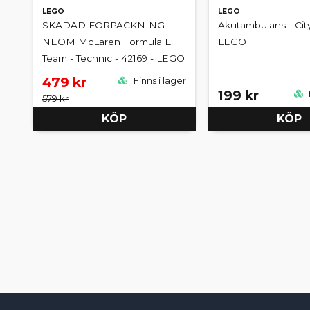
LEGO
LEGO
SKADAD FÖRPACKNING -
Akutambulans - City
NEOM McLaren Formula E
LEGO
Team - Technic - 42169 - LEGO
479 kr
Finns i lager
199 kr
579 kr
KÖP
KÖP