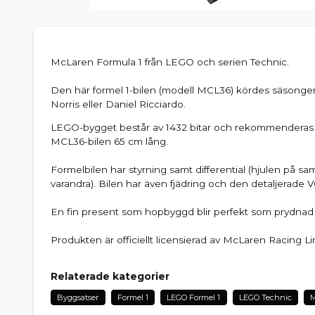
McLaren Formula 1 från LEGO och serien Technic.
Den här formel 1-bilen (modell MCL36) kördes säsong
Norris eller Daniel Ricciardo.
LEGO-bygget består av 1432 bitar och rekommenderas fr
MCL36-bilen 65 cm lång.
Formelbilen har styrning samt differential (hjulen på 
varandra). Bilen har även fjädring och den detaljerade V
En fin present som hopbyggd blir perfekt som prydnad
Produkten är officiellt licensierad av McLaren Racing Li
Relaterade kategorier
Byggsatser
Formel 1
LEGO Formel 1
LEGO Technic
M