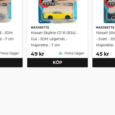
MAJORETTE
MAJORETTE
rå - JDM
Nissan Skyline GT-R (R34) -
Nissan Silv
e - 7 cm
Gul - JDM Legends -
- Svart - 
Majorette - 7 cm
Majorette 
49 kr
45 kr
Finns i lager
Finns i lager
KÖP