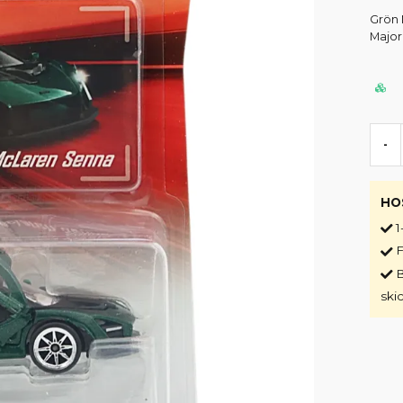
Grön 
Major
-
HO
1
F
B
ski