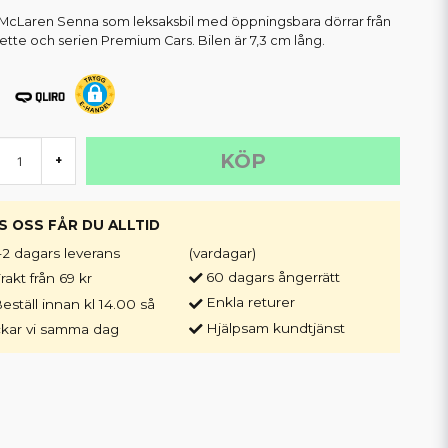
McLaren Senna som leksaksbil med öppningsbara dörrar från
ette och serien Premium Cars. Bilen är 7,3 cm lång.
KÖP
+
S OSS FÅR DU ALLTID
-2 dagars leverans
(vardagar)
60 dagars ångerrätt
rakt från 69 kr
Enkla returer
eställ innan kl 14.00 så
Hjälpsam kundtjänst
ckar vi samma dag