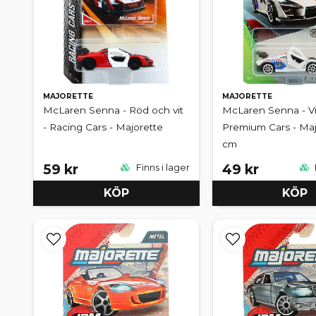
MAJORETTE
MAJORETTE
McLaren Senna - Röd och vit
McLaren Senna - Vi
- Racing Cars - Majorette
Premium Cars - Maj
cm
59 kr
49 kr
Finns i lager
KÖP
KÖP