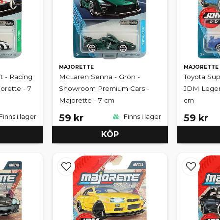
MAJORETTE
MAJORETTE
t - Racing
McLaren Senna - Grön -
Toyota Sup
orette - 7
Showroom Premium Cars -
JDM Legend
Majorette - 7 cm
cm
59 kr
59 kr
Finns i lager
Finns i lager
KÖP