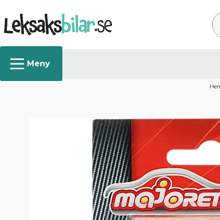
Sö
He