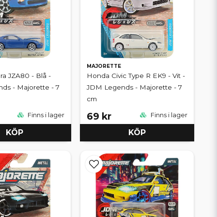
MAJORETTE
ra JZA80 - Blå -
Honda Civic Type R EK9 - Vit -
s - Majorette - 7
JDM Legends - Majorette - 7
cm
69 kr
Finns i lager
Finns i lager
KÖP
KÖP