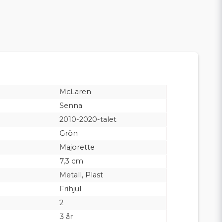
McLaren
Senna
2010-2020-talet
Grön
Majorette
7,3 cm
Metall, Plast
Frihjul
2
3 år