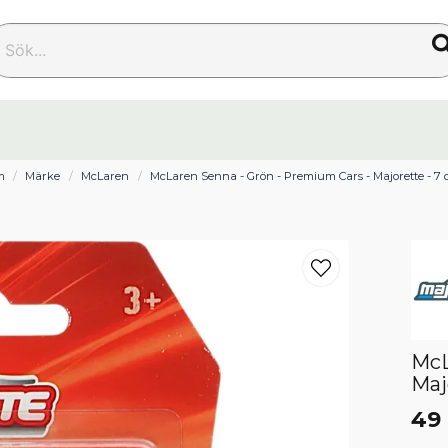
k...
m
Märke
McLaren
McLaren Senna - Grön - Premium Cars - Majorette - 7
McL
Maj
49 