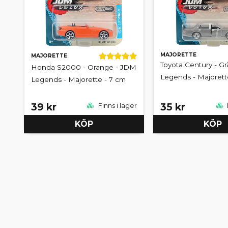
MAJORETTE
MAJORETTE
Toyota Century - G
Honda S2000 - Orange - JDM
Legends - Majorett
Legends - Majorette - 7 cm
39 kr
35 kr
Finns i lager
KÖP
KÖP