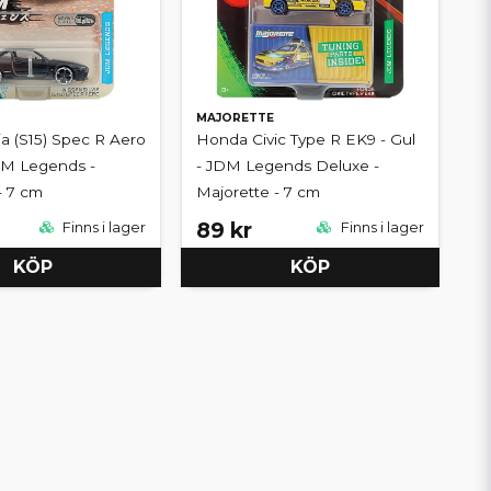
MAJORETTE
ia (S15) Spec R Aero
Honda Civic Type R EK9 - Gul
JDM Legends -
- JDM Legends Deluxe -
- 7 cm
Majorette - 7 cm
89 kr
Finns i lager
Finns i lager
KÖP
KÖP