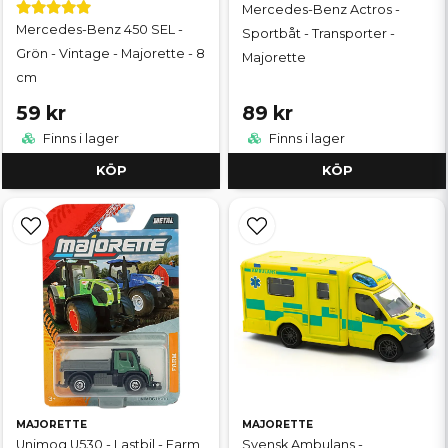
Mercedes-Benz Actros -
Mercedes-Benz 450 SEL -
Sportbåt - Transporter -
Grön - Vintage - Majorette - 8
Majorette
cm
59 kr
89 kr
Finns i lager
Finns i lager
KÖP
KÖP
MAJORETTE
MAJORETTE
Unimog U530 - Lastbil - Farm
Svensk Ambulans -