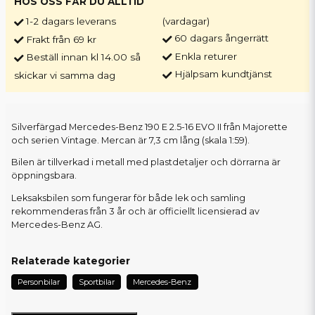
HOS OSS FÅR DU ALLTID
1-2 dagars leverans
(vardagar)
60 dagars ångerrätt
Frakt från 69 kr
Enkla returer
Beställ innan kl 14.00 så
Hjälpsam kundtjänst
skickar vi samma dag
Silverfärgad Mercedes-Benz 190 E 2.5-16 EVO II från Majorette
och serien Vintage. Mercan är 7,3 cm lång (skala 1:59).
Bilen är tillverkad i metall med plastdetaljer och dörrarna är
öppningsbara.
Leksaksbilen som fungerar för både lek och samling
rekommenderas från 3 år och är officiellt licensierad av
Mercedes-Benz AG.
Relaterade kategorier
Personbilar
Sportbilar
Mercedes-Benz