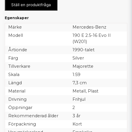
Ställ en produktfråga
Egenskaper
Märke
Mercedes-Benz
Modell
190 E 2.5-16 Evo II
(W201)
Årtionde
1990-talet
Färg
Silver
Tillverkare
Majorette
Skala
1:59
Längd
7,3 cm
Material
Metall, Plast
Drivning
Frihjul
Öppningar
2
Rekommenderad ålder
3 år
Förpackning
Kort