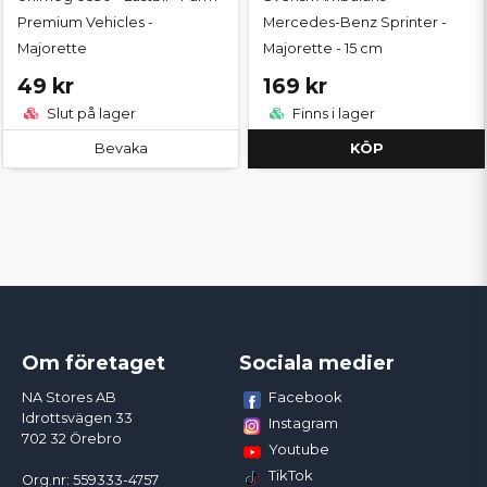
Premium Vehicles -
Mercedes-Benz Sprinter -
Majorette
Majorette - 15 cm
49 kr
169 kr
Slut på lager
Finns i lager
Bevaka
KÖP
Om företaget
Sociala medier
Facebook
NA Stores AB
Idrottsvägen 33
Instagram
702 32 Örebro
Youtube
TikTok
Org.nr: 559333-4757