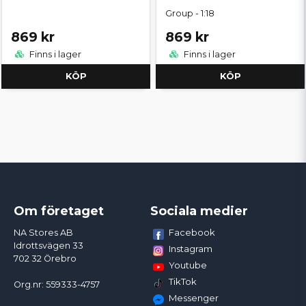
Group - 1:18
869 kr
869 kr
Finns i lager
Finns i lager
KÖP
KÖP
Om företaget
Sociala medier
Facebook
NA Stores AB
Idrottsvägen 33
Instagram
702 32 Örebro
Youtube
TikTok
Org.nr: 559333-4757
Messenger