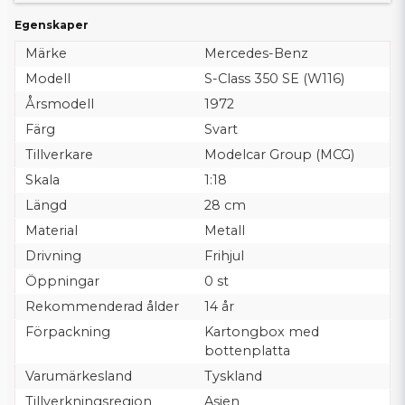
Egenskaper
Märke
Mercedes-Benz
Modell
S-Class 350 SE (W116)
Årsmodell
1972
Färg
Svart
Tillverkare
Modelcar Group (MCG)
Skala
1:18
Längd
28 cm
Material
Metall
Drivning
Frihjul
Öppningar
0 st
Rekommenderad ålder
14 år
Förpackning
Kartongbox med
bottenplatta
Varumärkesland
Tyskland
Tillverkningsregion
Asien