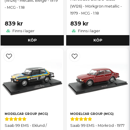
(W126) - Metallic Beige - 1979
(W126) - Mörkgrön metallic -
- MCG - 1:18
1979 - MCG - 1:18
839 kr
839 kr
Finns i lager
Finns i lager
KÖP
KÖP
MODELCAR GROUP (MCG)
MODELCAR GROUP (MCG)
Saab 99 EMS - Eklund /
Saab 99 EMS - Mörkröd - 1977