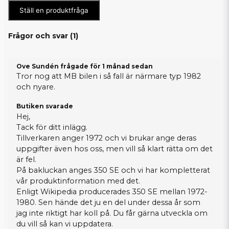
Ställ en produktfråga
Frågor och svar (
1
)
Ove Sundén frågade
för 1 månad sedan
Tror nog att MB bilen i så fall är närmare typ 1982
och nyare.
Butiken svarade
Hej,
Tack för ditt inlägg.
Tillverkaren anger 1972 och vi brukar ange deras
uppgifter även hos oss, men vill så klart rätta om det
är fel.
På bakluckan anges 350 SE och vi har kompletterat
vår produktinformation med det.
Enligt Wikipedia producerades 350 SE mellan 1972-
1980. Sen hände det ju en del under dessa år som
jag inte riktigt har koll på. Du får gärna utveckla om
du vill så kan vi uppdatera.