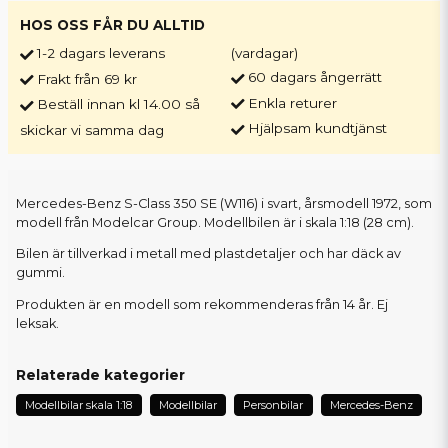
HOS OSS FÅR DU ALLTID
1-2 dagars leverans
(vardagar)
60 dagars ångerrätt
Frakt från 69 kr
Enkla returer
Beställ innan kl 14.00 så
Hjälpsam kundtjänst
skickar vi samma dag
Mercedes-Benz S-Class 350 SE (W116) i svart, årsmodell 1972, som
modell från Modelcar Group. Modellbilen är i skala 1:18 (28 cm).
Bilen är tillverkad i metall med plastdetaljer och har däck av
gummi.
Produkten är en modell som rekommenderas från 14 år. Ej
leksak.
Relaterade kategorier
Modellbilar skala 1:18
Modellbilar
Personbilar
Mercedes-Benz