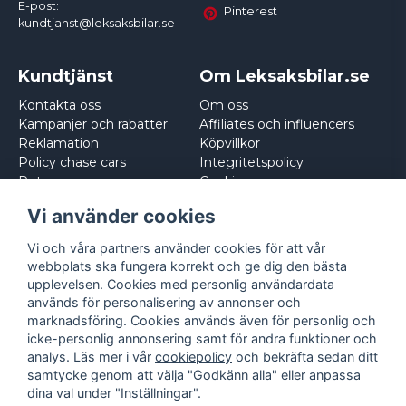
E-post:
Pinterest
kundtjanst@leksaksbilar.se
Kundtjänst
Om Leksaksbilar.se
Kontakta oss
Om oss
Kampanjer och rabatter
Affiliates och influencers
Reklamation
Köpvillkor
Policy chase cars
Integritetspolicy
Returnera
Cookies
Logga in
Vi använder cookies
Vi och våra partners använder cookies för att vår
webbplats ska fungera korrekt och ge dig den bästa
upplevelsen. Cookies med personlig användardata
används för personalisering av annonser och
marknadsföring. Cookies används även för personlig och
icke-personlig annonsering samt för andra funktioner och
analys. Läs mer i vår
cookiepolicy
och bekräfta sedan ditt
samtycke genom att välja "Godkänn alla" eller anpassa
dina val under "Inställningar".