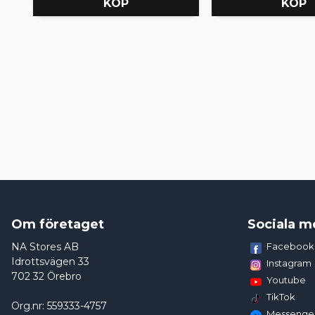
KÖP
KÖP
Om företaget
Sociala m
NA Stores AB
Facebook
Idrottsvägen 33
Instagram
702 32 Örebro
Youtube
TikTok
Org.nr: 559333-4757
Messenge