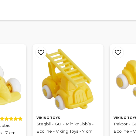
VIKING TOYS
VIKING TOY
Stegbil - Gul - Miniknubbis -
Traktor - G
ubbis -
Ecoline - Viking Toys - 7 cm
Ecoline - V
s - 7 cm