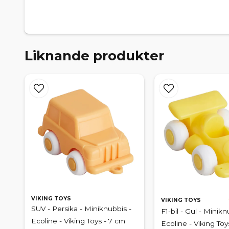
Liknande produkter
VIKING TOYS
VIKING TOYS
SUV - Persika - Miniknubbis -
F1-bil - Gul - Minikn
Ecoline - Viking Toys - 7 cm
Ecoline - Viking Toy