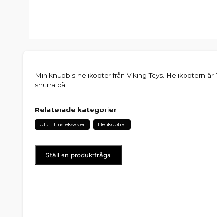
Miniknubbis-helikopter från Viking Toys. Helikoptern är 
snurra på.
Relaterade kategorier
Utomhusleksaker
Helikoptrar
Ställ en produktfråga