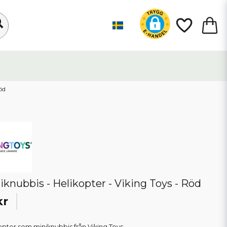
Röd
iknubbis - Helikopter - Viking Toys - Röd
kr
opter som miniknubbis från Viking Toys.