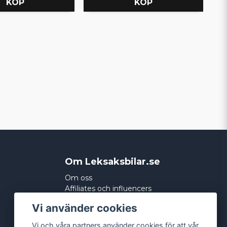
KÖP
KÖP
Om Leksaksbilar.se
Om oss
Affiliates och influencers
Köpvillkor
Vi använder cookies
Integritetspolicy
Cookies
Vi och våra partners använder cookies för att vår