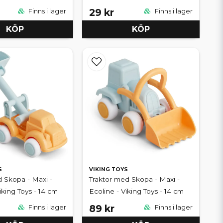
29 kr
Finns i lager
Finns i lager
KÖP
KÖP
S
VIKING TOYS
d Skopa - Maxi -
Traktor med Skopa - Maxi -
iking Toys - 14 cm
Ecoline - Viking Toys - 14 cm
89 kr
Finns i lager
Finns i lager