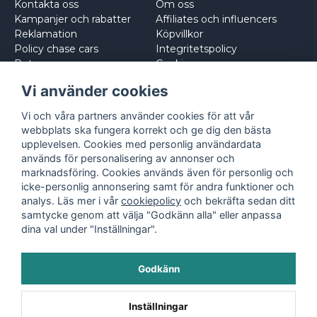
Kontakta oss
Om oss
Kampanjer och rabatter
Affiliates och influencers
Reklamation
Köpvillkor
Policy chase cars
Integritetspolicy
Returnera
Cookies
Logga in
Vi använder cookies
Vi och våra partners använder cookies för att vår
webbplats ska fungera korrekt och ge dig den bästa
upplevelsen. Cookies med personlig användardata
används för personalisering av annonser och
marknadsföring. Cookies används även för personlig och
icke-personlig annonsering samt för andra funktioner och
analys. Läs mer i vår
cookiepolicy
och bekräfta sedan ditt
samtycke genom att välja "Godkänn alla" eller anpassa
dina val under "Inställningar".
Godkänn
©
2026
- Leksaksbilar.se
Inställningar