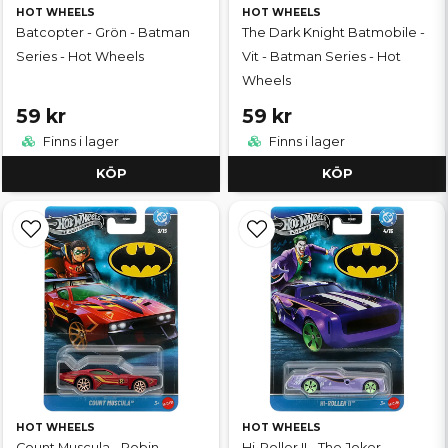
HOT WHEELS
HOT WHEELS
Batcopter - Grön - Batman
The Dark Knight Batmobile -
Series - Hot Wheels
Vit - Batman Series - Hot
Wheels
59 kr
59 kr
Finns i lager
Finns i lager
KÖP
KÖP
HOT WHEELS
HOT WHEELS
Count Muscula - Robin -
Hi-Roller II - The Joker -