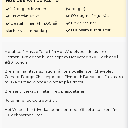
HOS OSS FÅR DU ALLTID
1-2 dagars leverans
(vardagar)
60 dagars ångerrätt
Frakt från 69 kr
Enkla returer
Beställ innan kl 14.00 så
Hjälpsam kundtjänst
skickar vi samma dag
Metallicblå Muscle Tone från Hot Wheels och deras serie
Batman. Just denna bil är släppt av Hot Wheels 2025 och är bil
8/20 i serien.
Bilen har hämtat inspiration från bilmodeller som Chevrolet
Camaro, Dodge Challenger och Plymouth Barracuda. En klassisk
muskelbil med Wonder Woman på sidorna.
Bilen är tillverkad i metall med plastdetaljer.
Rekommenderad ålder 3 år.
Hot Wheels har tillverkat denna bil med officiella licenser från
DC och Warner Bros.