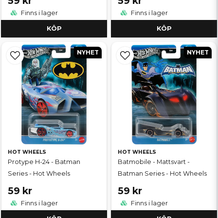
59 kr
59 kr
Finns i lager
Finns i lager
KÖP
KÖP
NYHET
NYHET
HOT WHEELS
HOT WHEELS
Protype H-24 - Batman
Batmobile - Mattsvart -
Series - Hot Wheels
Batman Series - Hot Wheels
59 kr
59 kr
Finns i lager
Finns i lager