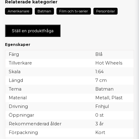
Relaterade kategorier
Amerikanare
Batman
Film och tv-serier
Personbilar
Ställ en produktfråga
Egenskaper
Färg
Blå
Tillverkare
Hot Wheels
Skala
1:64
Längd
7 cm
Tema
Batman
Material
Metall, Plast
Drivning
Frihjul
Öppningar
0 st
Rekommenderad ålder
3 år
Förpackning
Kort