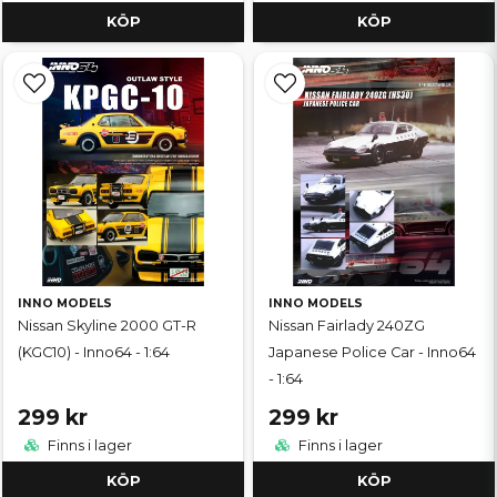
KÖP
KÖP
INNO MODELS
INNO MODELS
Nissan Skyline 2000 GT-R
Nissan Fairlady 240ZG
(KGC10) - Inno64 - 1:64
Japanese Police Car - Inno64
- 1:64
299 kr
299 kr
Finns i lager
Finns i lager
KÖP
KÖP