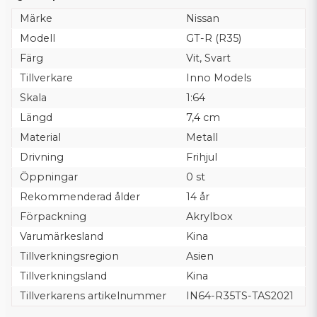
Märke
Nissan
Modell
GT-R (R35)
Färg
Vit, Svart
Tillverkare
Inno Models
Skala
1:64
Längd
7,4 cm
Material
Metall
Drivning
Frihjul
Öppningar
0 st
Rekommenderad ålder
14 år
Förpackning
Akrylbox
Varumärkesland
Kina
Tillverkningsregion
Asien
Tillverkningsland
Kina
Tillverkarens artikelnummer
IN64-R35TS-TAS2021