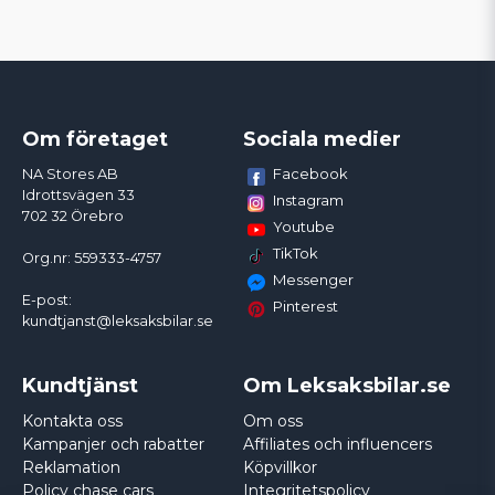
Om företaget
Sociala medier
Facebook
NA Stores AB
Idrottsvägen 33
Instagram
702 32 Örebro
Youtube
TikTok
Org.nr: 559333-4757
Messenger
E-post:
Pinterest
kundtjanst@leksaksbilar.se
Kundtjänst
Om Leksaksbilar.se
Kontakta oss
Om oss
Kampanjer och rabatter
Affiliates och influencers
Reklamation
Köpvillkor
Policy chase cars
Integritetspolicy