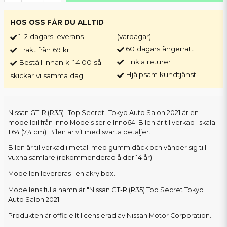
HOS OSS FÅR DU ALLTID
1-2 dagars leverans
(vardagar)
60 dagars ångerrätt
Frakt från 69 kr
Enkla returer
Beställ innan kl 14.00 så
Hjälpsam kundtjänst
skickar vi samma dag
Nissan GT-R (R35) "Top Secret" Tokyo Auto Salon 2021 är en
modellbil från Inno Models serie Inno64. Bilen är tillverkad i skala
1:64 (7,4 cm). Bilen är vit med svarta detaljer.
Bilen är tillverkad i metall med gummidäck och vänder sig till
vuxna samlare (rekommenderad ålder 14 år).
Modellen levereras i en akrylbox.
Modellens fulla namn är "Nissan GT-R (R35) Top Secret Tokyo
Auto Salon 2021".
Produkten är officiellt licensierad av Nissan Motor Corporation.