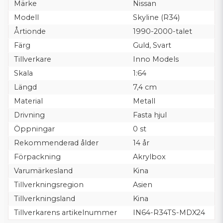
Märke
Nissan
Modell
Skyline (R34)
Årtionde
1990-2000-talet
Färg
Guld, Svart
Tillverkare
Inno Models
Skala
1:64
Längd
7,4 cm
Material
Metall
Drivning
Fasta hjul
Öppningar
0 st
Rekommenderad ålder
14 år
Förpackning
Akrylbox
Varumärkesland
Kina
Tillverkningsregion
Asien
Tillverkningsland
Kina
Tillverkarens artikelnummer
IN64-R34TS-MDX24