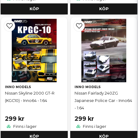
KÖP
KÖP
INNO MODELS
INNO MODELS
Nissan Skyline 2000 GT-R
Nissan Fairlady 240ZG
(KGC10) - Inno64 - 1:64
Japanese Police Car - Inno64
- 1:64
299 kr
299 kr
Finns i lager
Finns i lager
KÖP
KÖP