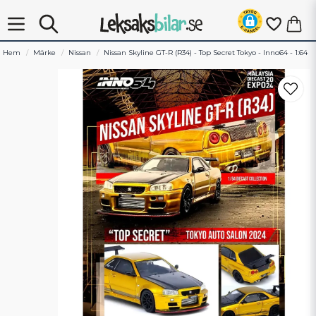
Hem
Märke
Nissan
Nissan Skyline GT-R (R34) - Top Secret Tokyo - Inno64 - 1:64