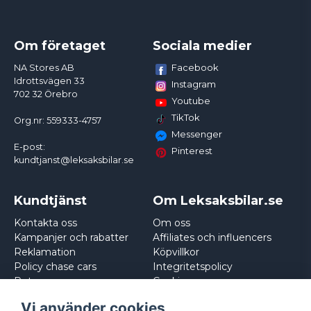
Om företaget
Sociala medier
Facebook
NA Stores AB
Idrottsvägen 33
Instagram
702 32 Örebro
Youtube
TikTok
Org.nr: 559333-4757
Messenger
E-post:
Pinterest
kundtjanst@leksaksbilar.se
Kundtjänst
Om Leksaksbilar.se
Kontakta oss
Om oss
Kampanjer och rabatter
Affiliates och influencers
Reklamation
Köpvillkor
Policy chase cars
Integritetspolicy
Returnera
Cookies
Logga in
Vi använder cookies