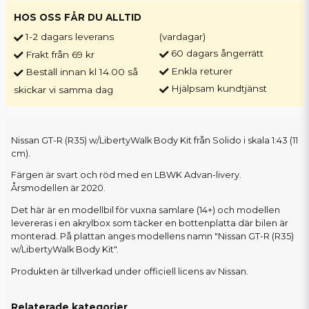
HOS OSS FÅR DU ALLTID
1-2 dagars leverans
(vardagar)
60 dagars ångerrätt
Frakt från 69 kr
Enkla returer
Beställ innan kl 14.00 så
Hjälpsam kundtjänst
skickar vi samma dag
Nissan GT-R (R35) w/LibertyWalk Body Kit från Solido i skala 1:43 (11
cm).
Färgen är svart och röd med en LBWK Advan-livery.
Årsmodellen är 2020.
Det här är en modellbil för vuxna samlare (14+) och modellen
levereras i en akrylbox som täcker en bottenplatta där bilen är
monterad. På plattan anges modellens namn "Nissan GT-R (R35)
w/LibertyWalk Body Kit".
Produkten är tillverkad under officiell licens av Nissan.
Relaterade kategorier