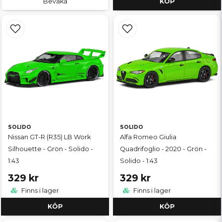
Bevaka
KÖP
SOLIDO
SOLIDO
Nissan GT-R (R35) LB Work
Alfa Romeo Giulia
Silhouette - Grön - Solido -
Quadrifoglio - 2020 - Grön -
1:43
Solido - 1:43
329 kr
329 kr
Finns i lager
Finns i lager
KÖP
KÖP