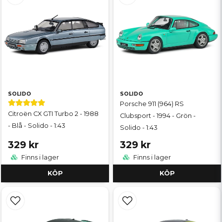
SOLIDO
SOLIDO
Porsche 911 (964) RS
Citroën CX GTI Turbo 2 - 1988
Clubsport - 1994 - Grön -
- Blå - Solido - 1:43
Solido - 1:43
329 kr
329 kr
Finns i lager
Finns i lager
KÖP
KÖP