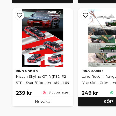
INNO MODELS
INNO MODELS
Nissan Skyline GT-R (R32) #2
Land Rover - Rang
STP - Svart/Röd - Inno64 - 1:64
"Classic" - Grön - In
239 kr
249 kr
Slut på lager
Bevaka
KÖP