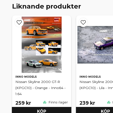
Liknande produkter
INNO MODELS
INNO MODELS
Nissan Skyline 2000 GT-R
Nissan Skyline 200
(KPGC10) - Orange - Inno64 -
(KPGC10) - Lila - I
1:64
259 kr
239 kr
Finns i lager
KÖP
KÖP