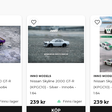
INNO MODELS
INNO MODE
0 GT-R
Nissan Skyline 2000 GT-R
Nissan Sky
nno64
(KPGC10) - Silver - Inno64 -
(KPGC10) -
1:64
1:64
239 kr
239 kr
Finns i lager
Finns i lager
KÖP