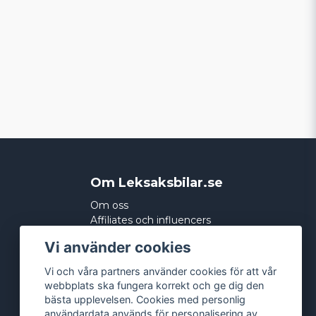
Om Leksaksbilar.se
Om oss
Affiliates och influencers
Köpvillkor
Vi använder cookies
Integritetspolicy
Cookies
Vi och våra partners använder cookies för att vår
webbplats ska fungera korrekt och ge dig den
bästa upplevelsen. Cookies med personlig
användardata används för personalisering av