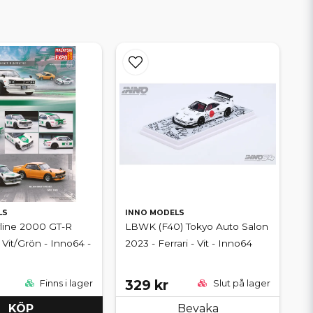
LS
INNO MODELS
line 2000 GT-R
LBWK (F40) Tokyo Auto Salon
 Vit/Grön - Inno64 -
2023 - Ferrari - Vit - Inno64
329 kr
Finns i lager
Slut på lager
KÖP
Bevaka