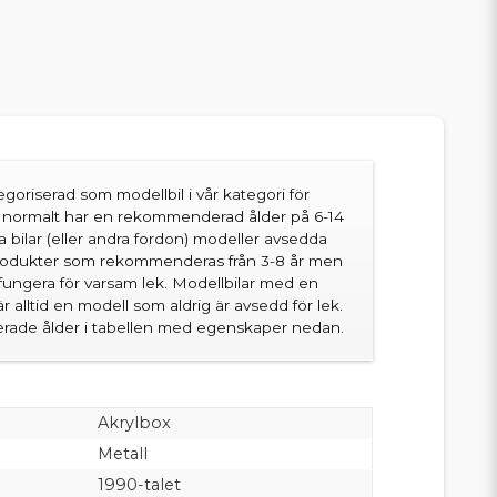
goriserad som modellbil i vår kategori för
en normalt har en rekommenderad ålder på 6-14
sa bilar (eller andra fordon) modeller avsedda
produkter som rekommenderas från 3-8 år men
fungera för varsam lek. Modellbilar med en
 alltid en modell som aldrig är avsedd för lek.
ade ålder i tabellen med egenskaper nedan.
Akrylbox
Metall
1990-talet