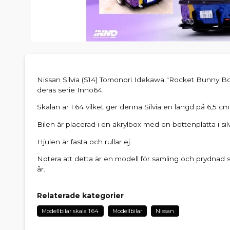
Nissan Silvia (S14) Tomonori Idekawa "Rocket Bunny B
deras serie Inno64.
Skalan är 1:64 vilket ger denna Silvia en längd på 6,5 cm
Bilen är placerad i en akrylbox med en bottenplatta i sil
Hjulen är fasta och rullar ej.
Notera att detta är en modell för samling och prydna
år.
Relaterade kategorier
Modellbilar skala 1:64
Modellbilar
Nissan