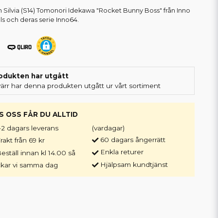
n Silvia (S14) Tomonori Idekawa "Rocket Bunny Boss" från Inno
s och deras serie Inno64.
odukten har utgått
värr har denna produkten utgått ur vårt sortiment
S OSS FÅR DU ALLTID
-2 dagars leverans
(vardagar)
60 dagars ångerrätt
rakt från 69 kr
Enkla returer
eställ innan kl 14.00 så
Hjälpsam kundtjänst
ckar vi samma dag