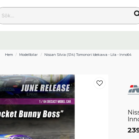
k...
Hem
Modellbilar
Nissan Silvia (S14) Tomonori Idekawa - Lila - Inno64
Nis
Inn
239