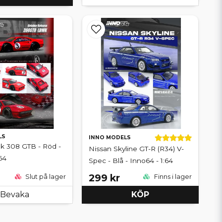
LS
INNO MODELS
lk 308 GTB - Röd -
Nissan Skyline GT-R (R34) V-
64
Spec - Blå - Inno64 - 1:64
299 kr
Slut på lager
Finns i lager
Bevaka
KÖP