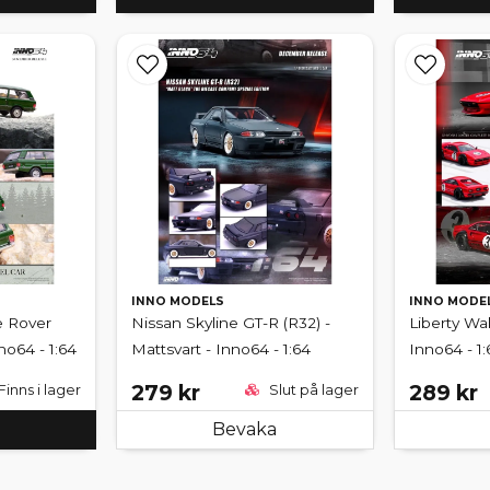
INNO MODELS
INNO MODE
e Rover
Nissan Skyline GT-R (R32) -
Liberty Wa
no64 - 1:64
Mattsvart - Inno64 - 1:64
Inno64 - 1:
279 kr
289 kr
Finns i lager
Slut på lager
Bevaka