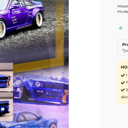
Nissa
Model
Pr
Ty
HO
1
F
B
ski