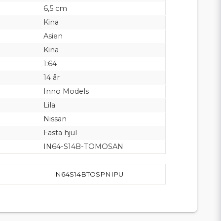
6,5 cm
Kina
Asien
Kina
1:64
14 år
Inno Models
Lila
Nissan
Fasta hjul
IN64-S14B-TOMOSAN
IN64S14BTOSPNIPU