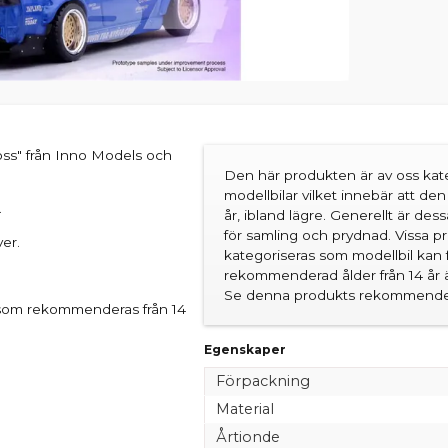
oss" från Inno Models och
Den här produkten är av oss kate
modellbilar vilket innebär att d
.
år, ibland lägre. Generellt är des
för samling och prydnad. Vissa 
ver.
kategoriseras som modellbil kan 
rekommenderad ålder från 14 år är
Se denna produkts rekommender
d som rekommenderas från 14
Egenskaper
Förpackning
Material
Årtionde