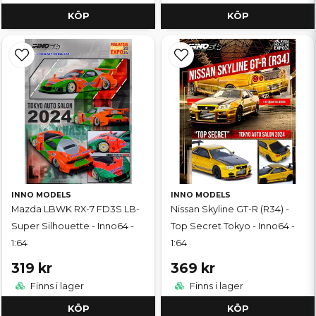
KÖP
KÖP
INNO MODELS
INNO MODELS
Mazda LBWK RX-7 FD3S LB-
Nissan Skyline GT-R (R34) -
Super Silhouette - Inno64 -
Top Secret Tokyo - Inno64 -
1:64
1:64
319 kr
369 kr
Finns i lager
Finns i lager
KÖP
KÖP