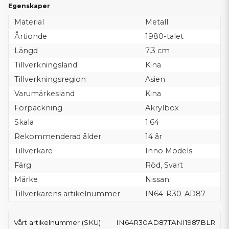
Egenskaper
Material
Metall
Årtionde
1980-talet
Längd
7,3 cm
Tillverkningsland
Kina
Tillverkningsregion
Asien
Varumärkesland
Kina
Förpackning
Akrylbox
Skala
1:64
Rekommenderad ålder
14 år
Tillverkare
Inno Models
Färg
Röd, Svart
Märke
Nissan
Tillverkarens artikelnummer
IN64-R30-AD87
Vårt artikelnummer (SKU)
IN64R30AD87TANI1987BLR