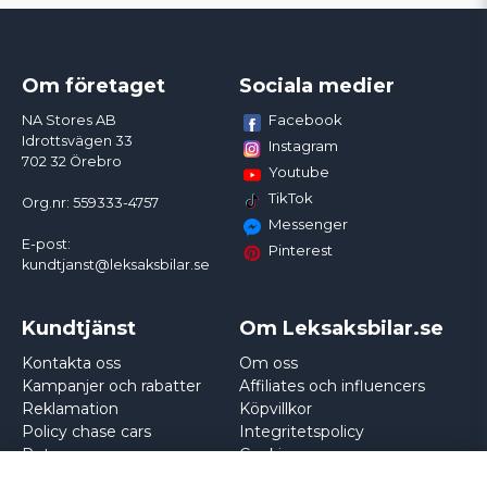
Om företaget
Sociala medier
Facebook
NA Stores AB
Idrottsvägen 33
Instagram
702 32 Örebro
Youtube
TikTok
Org.nr: 559333-4757
Messenger
E-post:
Pinterest
kundtjanst@leksaksbilar.se
Kundtjänst
Om Leksaksbilar.se
Kontakta oss
Om oss
Kampanjer och rabatter
Affiliates och influencers
Reklamation
Köpvillkor
Policy chase cars
Integritetspolicy
Returnera
Cookies
Logga in