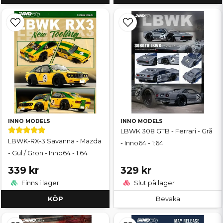
INNO MODELS
INNO MODELS
LBWK 308 GTB - Ferrari - Grå
LBWK-RX-3 Savanna - Mazda
- Inno64 - 1:64
- Gul / Grön - Inno64 - 1:64
339 kr
329 kr
Finns i lager
Slut på lager
KÖP
Bevaka