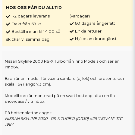
HOS OSS FÅR DU ALLTID
1-2 dagars leverans
(vardagar)
60 dagars ångerrätt
Frakt från 69 kr
Enkla returer
Beställ innan kl 14.00 så
Hjälpsam kundtjänst
skickar vi samma dag
Nissan Skyline 2000 RS-X Turbo från Inno Models och serien
Inno64.
Bilen är en modell för vuxna samlare (ej lek) och presenteras i
skala 1:64 (längd 7,3 cm).
Modellbilen är monterad på en svart bottenplatta i en fin
showcase / vitrinbox.
På bottenplattan anges:
NISSAN SKYLINE 2000 - RS-X TURBO (DR30) #26 "ADVAN" JTC
1987