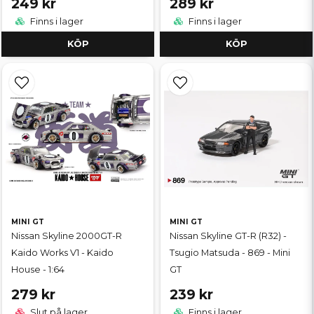
249 kr
289 kr
Finns i lager
Finns i lager
KÖP
KÖP
MINI GT
MINI GT
Nissan Skyline 2000GT-R
Nissan Skyline GT-R (R32) -
Kaido Works V1 - Kaido
Tsugio Matsuda - 869 - Mini
House - 1:64
GT
279 kr
239 kr
Slut på lager
Finns i lager