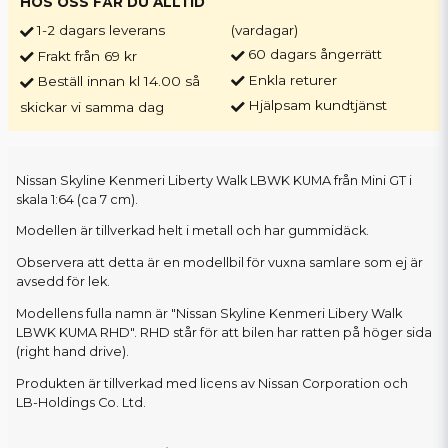
HOS OSS FÅR DU ALLTID
1-2 dagars leverans
(vardagar)
60 dagars ångerrätt
Frakt från 69 kr
Enkla returer
Beställ innan kl 14.00 så
Hjälpsam kundtjänst
skickar vi samma dag
Nissan Skyline Kenmeri Liberty Walk LBWK KUMA från Mini GT i
skala 1:64 (ca 7 cm).
Modellen är tillverkad helt i metall och har gummidäck.
Observera att detta är en modellbil för vuxna samlare som ej är
avsedd för lek.
Modellens fulla namn är "Nissan Skyline Kenmeri Libery Walk
LBWK KUMA RHD". RHD står för att bilen har ratten på höger sida
(right hand drive).
Produkten är tillverkad med licens av Nissan Corporation och
LB-Holdings Co. Ltd.