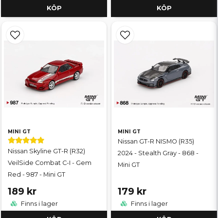
KÖP
KÖP
MINI GT
MINI GT
Nissan GT-R NISMO (R35)
Nissan Skyline GT-R (R32)
2024 - Stealth Gray - 868 -
VeilSide Combat C-I - Gem
Mini GT
Red - 987 - Mini GT
189 kr
179 kr
Finns i lager
Finns i lager