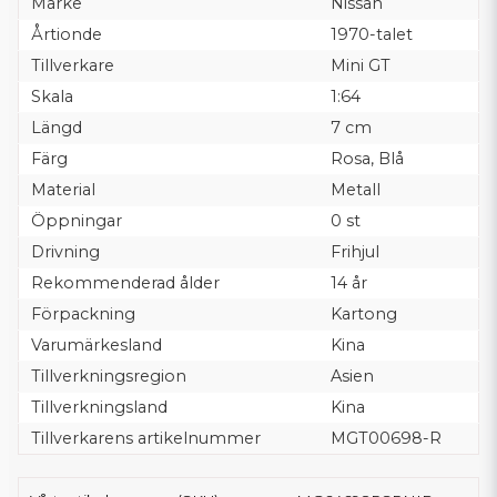
Märke
Nissan
Årtionde
1970-talet
Tillverkare
Mini GT
Skala
1:64
Längd
7 cm
Färg
Rosa, Blå
Material
Metall
Öppningar
0 st
Drivning
Frihjul
Rekommenderad ålder
14 år
Förpackning
Kartong
Varumärkesland
Kina
Tillverkningsregion
Asien
Tillverkningsland
Kina
Tillverkarens artikelnummer
MGT00698-R