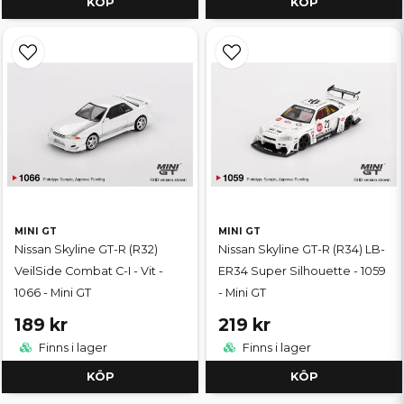
KÖP
KÖP
MINI GT
MINI GT
Nissan Skyline GT-R (R32)
Nissan Skyline GT-R (R34) LB-
VeilSide Combat C-I - Vit -
ER34 Super Silhouette - 1059
1066 - Mini GT
- Mini GT
189 kr
219 kr
Finns i lager
Finns i lager
KÖP
KÖP