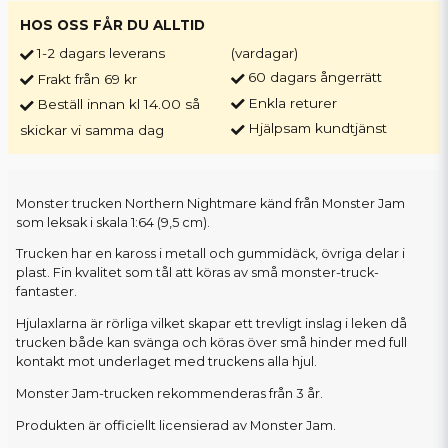
HOS OSS FÅR DU ALLTID
1-2 dagars leverans
(vardagar)
60 dagars ångerrätt
Frakt från 69 kr
Enkla returer
Beställ innan kl 14.00 så
Hjälpsam kundtjänst
skickar vi samma dag
Monster trucken Northern Nightmare känd från Monster Jam
som leksak i skala 1:64 (9,5 cm).
Trucken har en kaross i metall och gummidäck, övriga delar i
plast. Fin kvalitet som tål att köras av små monster-truck-
fantaster.
Hjulaxlarna är rörliga vilket skapar ett trevligt inslag i leken då
trucken både kan svänga och köras över små hinder med full
kontakt mot underlaget med truckens alla hjul.
Monster Jam-trucken rekommenderas från 3 år.
Produkten är officiellt licensierad av Monster Jam.