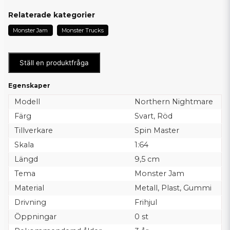
Relaterade kategorier
Monster Jam
Monster Trucks
Ställ en produktfråga
Egenskaper
Modell
Northern Nightmare
Färg
Svart, Röd
Tillverkare
Spin Master
Skala
1:64
Längd
9,5 cm
Tema
Monster Jam
Material
Metall, Plast, Gummi
Drivning
Frihjul
Öppningar
0 st