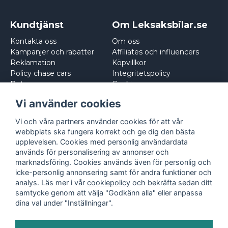
Kundtjänst
Om Leksaksbilar.se
Kontakta oss
Om oss
Kampanjer och rabatter
Affiliates och influencers
Reklamation
Köpvillkor
Policy chase cars
Integritetspolicy
Returnera
Cookies
Logga in
Vi använder cookies
Vi och våra partners använder cookies för att vår
webbplats ska fungera korrekt och ge dig den bästa
upplevelsen. Cookies med personlig användardata
används för personalisering av annonser och
marknadsföring. Cookies används även för personlig och
icke-personlig annonsering samt för andra funktioner och
analys. Läs mer i vår
cookiepolicy
och bekräfta sedan ditt
samtycke genom att välja "Godkänn alla" eller anpassa
dina val under "Inställningar".