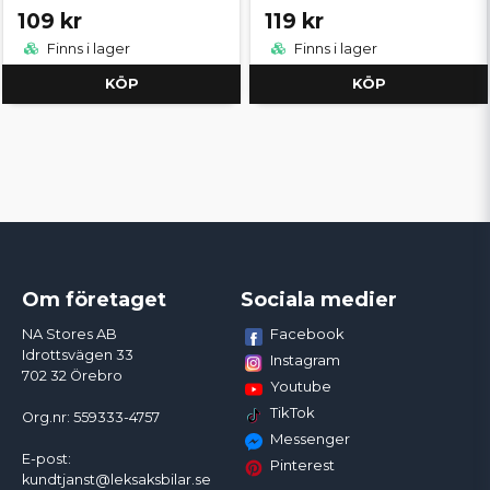
109 kr
119 kr
Finns i lager
Finns i lager
KÖP
KÖP
Om företaget
Sociala medier
Facebook
NA Stores AB
Idrottsvägen 33
Instagram
702 32 Örebro
Youtube
TikTok
Org.nr: 559333-4757
Messenger
E-post:
Pinterest
kundtjanst@leksaksbilar.se