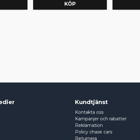
KÖP
edier
Kundtjänst
Kontakta oss
Kampanjer och rabatter
Reklamation
Policy chase cars
Returnera