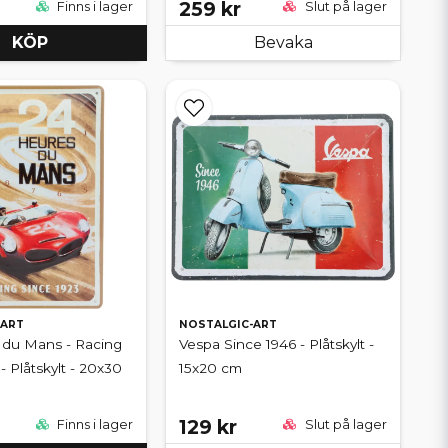
259 kr
Finns i lager
Slut på lager
KÖP
Bevaka
-ART
NOSTALGIC-ART
 du Mans - Racing
Vespa Since 1946 - Plåtskylt -
- Plåtskylt - 20x30
15x20 cm
129 kr
Finns i lager
Slut på lager