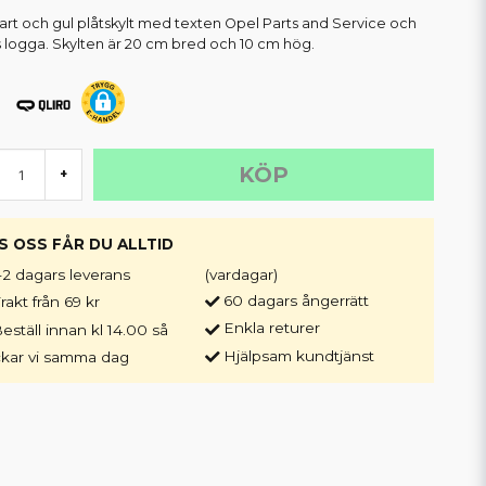
svart och gul plåtskylt med texten Opel Parts and Service och
 logga. Skylten är 20 cm bred och 10 cm hög.
KÖP
+
S OSS FÅR DU ALLTID
-2 dagars leverans
(vardagar)
60 dagars ångerrätt
rakt från 69 kr
Enkla returer
eställ innan kl 14.00 så
Hjälpsam kundtjänst
ckar vi samma dag