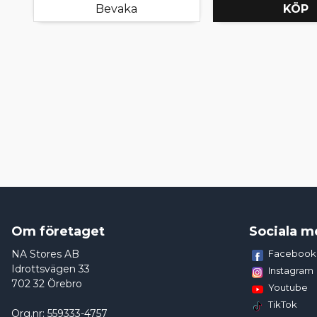
Bevaka
KÖP
Om företaget
Sociala m
NA Stores AB
Facebook
Idrottsvägen 33
Instagram
702 32 Örebro
Youtube
TikTok
Org.nr: 559333-4757