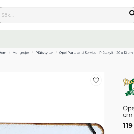
k...
Hem
Mer grejer
Plåtskyltar
Opel Parts and Service - Plåtskylt - 20 x 10 cm
Ope
cm
119