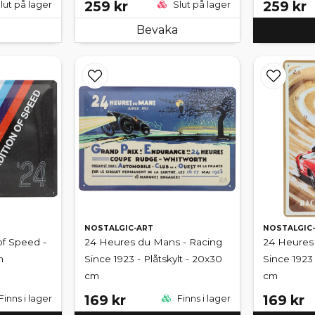
259 kr
259 kr
lut på lager
Slut på lager
Bevaka
NOSTALGIC-ART
NOSTALGIC
of Speed -
24 Heures du Mans - Racing
24 Heures
m
Since 1923 - Plåtskylt - 20x30
Since 1923 
cm
cm
169 kr
169 kr
Finns i lager
Finns i lager