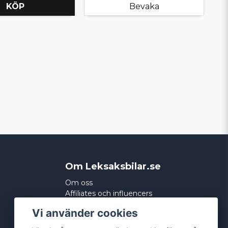
KÖP
Bevaka
Om Leksaksbilar.se
Om oss
Affiliates och influencers
Köpvillkor
Vi använder cookies
Integritetspolicy
Cookies