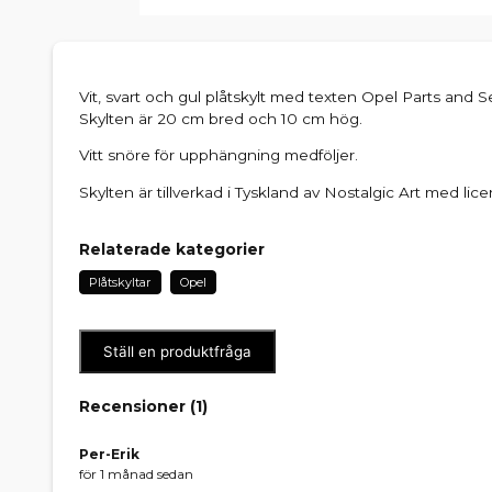
Vit, svart och gul plåtskylt med texten Opel Parts and 
Skylten är 20 cm bred och 10 cm hög.
Vitt snöre för upphängning medföljer.
Skylten är tillverkad i Tyskland av Nostalgic Art med lic
Relaterade kategorier
Plåtskyltar
Opel
Ställ en produktfråga
Recensioner (
1
)
Per-Erik
för 1 månad sedan