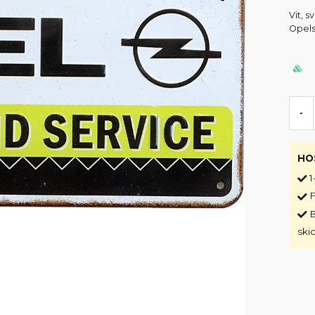
Vit, 
Opels
-
HO
1
F
B
ski