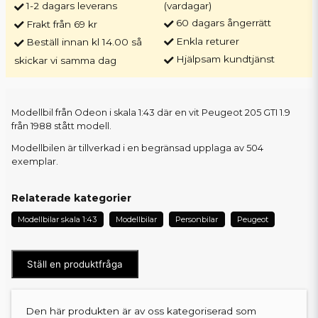
1-2 dagars leverans
(vardagar)
60 dagars ångerrätt
Frakt från 69 kr
Enkla returer
Beställ innan kl 14.00 så
Hjälpsam kundtjänst
skickar vi samma dag
Modellbil från Odeon i skala 1:43 där en vit Peugeot 205 GTI 1.9
från 1988 stått modell.
Modellbilen är tillverkad i en begränsad upplaga av 504
exemplar.
Relaterade kategorier
Modellbilar skala 1:43
Modellbilar
Personbilar
Peugeot
Ställ en produktfråga
Den här produkten är av oss kategoriserad som