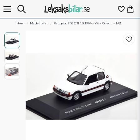
Hem
Modellbilar
Peugeot 205 GTI 1.9 1988 - Vit - Odeon - 1:43