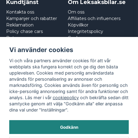
Kundtjänst
Om Leksaksbilar.se
Kontakta oss
Om oss
Kampanjer och rabatter
Affiliates och influencers
Reklamation
Köpvillkor
Policy chase cars
Integritetspolicy
Returnera
Cookies
Logga in
Vi använder cookies
Vi och våra partners använder cookies för att vår
webbplats ska fungera korrekt och ge dig den bästa
upplevelsen. Cookies med personlig användardata
används för personalisering av annonser och
marknadsföring. Cookies används även för personlig och
icke-personlig annonsering samt för andra funktioner och
analys. Läs mer i vår
cookiepolicy
och bekräfta sedan ditt
samtycke genom att välja "Godkänn alla" eller anpassa
dina val under "Inställningar".
Godkänn