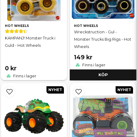
HOT WHEELS
HOT WHEELS
Wreckstruction - Gul -
KAMPANJ! Monster Truck i
Monster Trucks Big Rigs - Hot
Guld - Hot Wheels
Wheels
149 kr
Finns i lager
0 kr
KÖP
Finns i lager
NYHET
NYHET