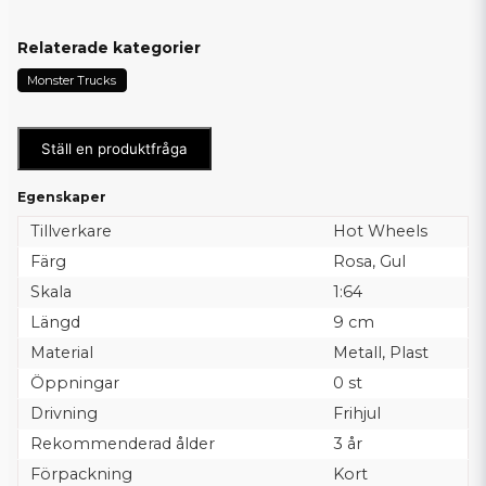
Relaterade kategorier
Monster Trucks
Ställ en produktfråga
Egenskaper
Tillverkare
Hot Wheels
Färg
Rosa, Gul
Skala
1:64
Längd
9 cm
Material
Metall, Plast
Öppningar
0 st
Drivning
Frihjul
Rekommenderad ålder
3 år
Förpackning
Kort