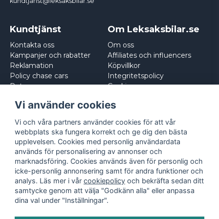
kundtjanst@leksaksbilar.se
Kundtjänst
Om Leksaksbilar.se
Kontakta oss
Om oss
Kampanjer och rabatter
Affiliates och influencers
Reklamation
Köpvillkor
Policy chase cars
Integritetspolicy
Returnera
Cookies
Logga in
Vi använder cookies
Vi och våra partners använder cookies för att vår
webbplats ska fungera korrekt och ge dig den bästa
upplevelsen. Cookies med personlig användardata
används för personalisering av annonser och
marknadsföring. Cookies används även för personlig och
icke-personlig annonsering samt för andra funktioner och
analys. Läs mer i vår
cookiepolicy
och bekräfta sedan ditt
samtycke genom att välja "Godkänn alla" eller anpassa
dina val under "Inställningar".