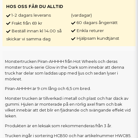
HOS OSS FÅR DU ALLTID
1-2 dagars leverans
(vardagar)
60 dagars ångerrätt
Frakt från 69 kr
Enkla returer
Beställ innan kl 14.00 så
Hjälpsam kundtjänst
skickar vi samma dag
Monstertrucken Piran-AHHHH från Hot Wheels och deras
monster truck-serie Glow in the Dark som innebär att denna
truck har delar som laddas upp med ljus och sedan lyser i
mörkret.
Piran-AHHHH är 9 cm lång och 6,5 cm bred.
Monster trucken är tillverkad i metall och plast och har däck av
gummi. Hjulen är monterade på en rörlig axel fram och bak
vilket innebär att det blir en fjädrande och svängande effekt vid
leken.
Produkten är en leksak som rekommenderas från 3 år.
Trucken ingår i sortering HCB50 och har artikelnummer HWC85.