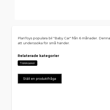
PlanToys populära bil "Baby Car" från 6 månader. Denna 
att underssöka för små händer.
Relaterade kategorier
Träleksaker
Ställ en produktfråga