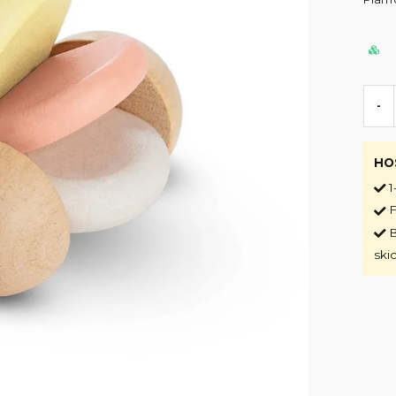
-
HO
1
F
B
ski