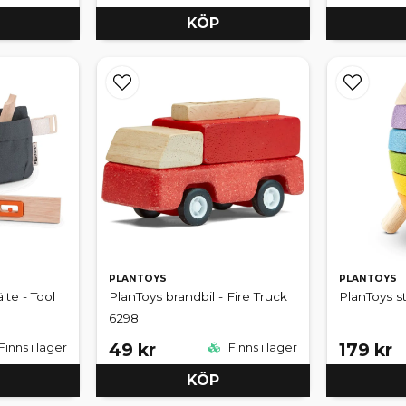
KÖP
PLANTOYS
PLANTOYS
lte - Tool
PlanToys brandbil - Fire Truck
PlanToys s
6298
49 kr
179 kr
Finns i lager
Finns i lager
KÖP