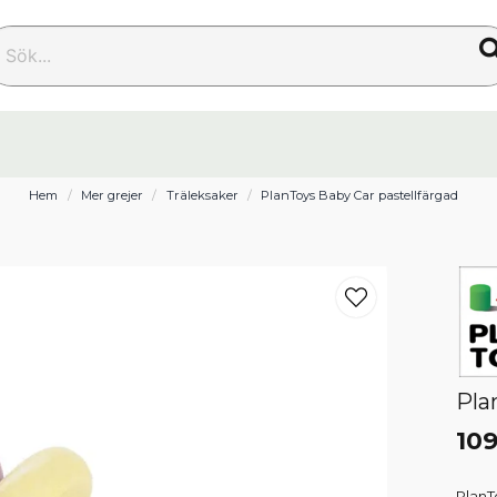
k...
Hem
Mer grejer
Träleksaker
PlanToys Baby Car pastellfärgad
Pla
109
PlanT