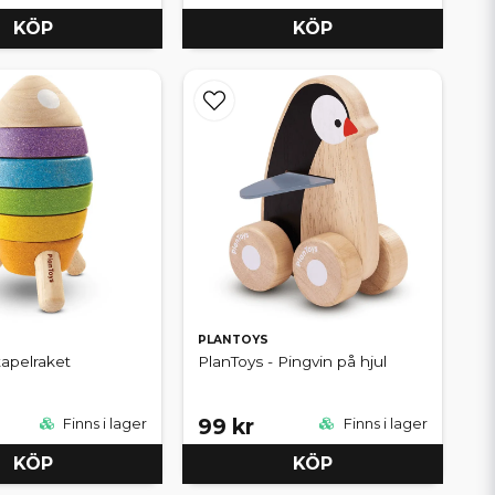
KÖP
KÖP
PLANTOYS
tapelraket
PlanToys - Pingvin på hjul
99 kr
Finns i lager
Finns i lager
KÖP
KÖP