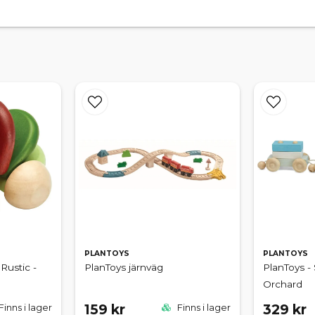
PLANTOYS
PLANTOYS
Rustic -
PlanToys järnväg
PlanToys - 
Orchard
159 kr
329 kr
Finns i lager
Finns i lager