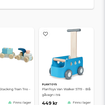
PLANTOYS
Stacking Train Trio -
PlanToys Van Walker 5719 - Blå
gåvagn i trä
449 kr
Finns i lager
Finns i lager