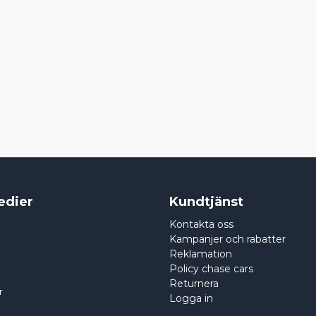
edier
Kundtjänst
Kontakta oss
Kampanjer och rabatter
Reklamation
Policy chase cars
Returnera
r
Logga in