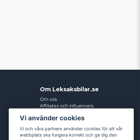
Om Leksaksbilar.se
Om oss
Affiliates och influencers
Köpvillkor
Vi använder cookies
Integritetspolicy
Cookies
Vi och våra partners använder cookies för att vår
webbplats ska fungera korrekt och ge dig den