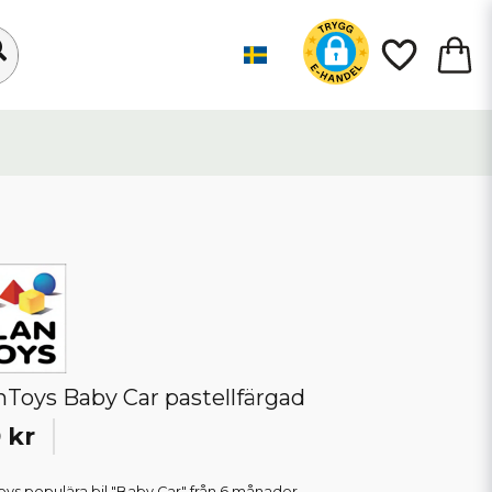
nToys Baby Car pastellfärgad
 kr
oys populära bil "Baby Car" från 6 månader.