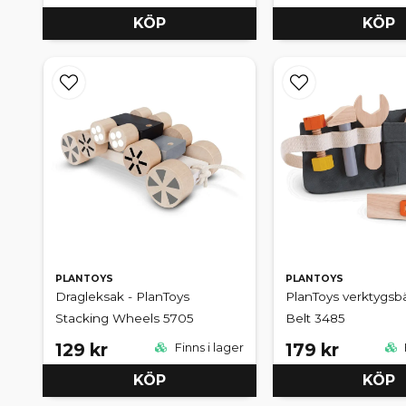
KÖP
KÖP
PLANTOYS
PLANTOYS
Dragleksak - PlanToys
PlanToys verktygsbä
Stacking Wheels 5705
Belt 3485
129 kr
179 kr
Finns i lager
KÖP
KÖP