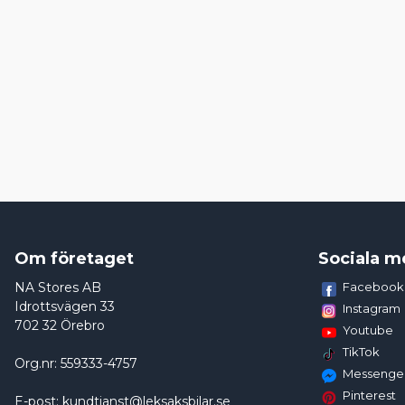
Om företaget
Sociala m
NA Stores AB
Facebook
Idrottsvägen 33
Instagram
702 32 Örebro
Youtube
TikTok
Org.nr: 559333-4757
Messenge
Pinterest
E-post: kundtjanst@leksaksbilar.se