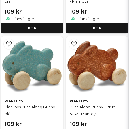
grå
- PlanToys
109 kr
109 kr
Finns i lager
Finns i lager
KÖP
KÖP
PLANTOYS
PLANTOYS
PlanToys Push Along Bunny -
Push Along Bunny - Brun -
blå
5732 - PlanToys
109 kr
109 kr