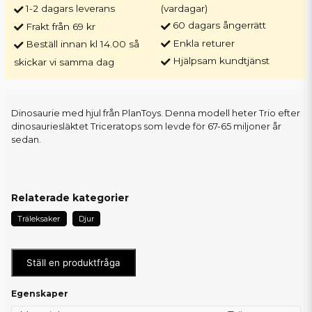
1-2 dagars leverans
(vardagar)
60 dagars ångerrätt
Frakt från 69 kr
Enkla returer
Beställ innan kl 14.00 så
Hjälpsam kundtjänst
skickar vi samma dag
Dinosaurie med hjul från PlanToys. Denna modell heter Trio efter
dinosauriesläktet Triceratops som levde för 67-65 miljoner år
sedan.
Relaterade kategorier
Träleksaker
Djur
Ställ en produktfråga
Egenskaper