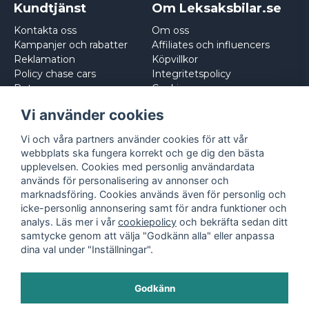
Kundtjänst
Om Leksaksbilar.se
Kontakta oss
Om oss
Kampanjer och rabatter
Affiliates och influencers
Reklamation
Köpvillkor
Policy chase cars
Integritetspolicy
Returnera
Cookies
Logga in
Vi använder cookies
Vi och våra partners använder cookies för att vår
webbplats ska fungera korrekt och ge dig den bästa
upplevelsen. Cookies med personlig användardata
används för personalisering av annonser och
marknadsföring. Cookies används även för personlig och
icke-personlig annonsering samt för andra funktioner och
analys. Läs mer i vår
cookiepolicy
och bekräfta sedan ditt
samtycke genom att välja "Godkänn alla" eller anpassa
dina val under "Inställningar".
Godkänn