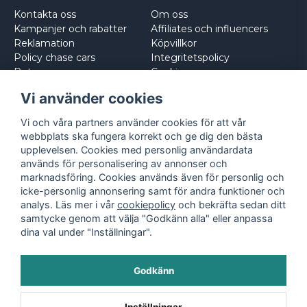
Kontakta oss
Om oss
Kampanjer och rabatter
Affiliates och influencers
Reklamation
Köpvillkor
Policy chase cars
Integritetspolicy
Returnera
Cookies
Logga in
Vi använder cookies
Vi och våra partners använder cookies för att vår
webbplats ska fungera korrekt och ge dig den bästa
upplevelsen. Cookies med personlig användardata
används för personalisering av annonser och
marknadsföring. Cookies används även för personlig och
icke-personlig annonsering samt för andra funktioner och
analys. Läs mer i vår
cookiepolicy
och bekräfta sedan ditt
samtycke genom att välja "Godkänn alla" eller anpassa
dina val under "Inställningar".
Godkänn
©
2026
- Leksaksbilar.se