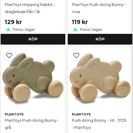
PlanToys Hopping Rabbit -
PlanToys Push Along Bunny -
dragleksak från 1 år
rosa
129 kr
119 kr
Finns i lager
Finns i lager
KÖP
KÖP
PLANTOYS
PLANTOYS
PlanToys Push Along Bunny -
Push Along Bunny - Vit - 5729
grå
- PlanToys