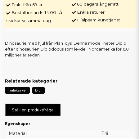
60 dagars ångerrätt
Frakt från 69 kr
Enkla returer
Beställ innan kl 14.00 så
Hjälpsam kundtjänst
skickar vi samma dag
Dinosaurie med hjul från PlanToys. Denna modell heter Diplo
efter dinosaurien Diplodocus som levde i Nordamerika för 150
miljoner år sedan.
Relaterade kategorier
Träleksaker
Djur
Ställ en produktfråga
Egenskaper
Material
Trä