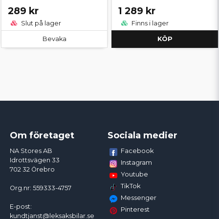
289 kr
1 289 kr
Slut på lager
Finns i lager
Bevaka
KÖP
Om företaget
Sociala medier
Facebook
NA Stores AB
Idrottsvägen 33
Instagram
702 32 Örebro
Youtube
TikTok
Org.nr: 559333-4757
Messenger
E-post:
Pinterest
kundtjanst@leksaksbilar.se