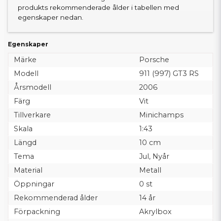
produkts rekommenderade ålder i tabellen med
egenskaper nedan.
Egenskaper
Märke
Porsche
Modell
911 (997) GT3 RS
Årsmodell
2006
Färg
Vit
Tillverkare
Minichamps
Skala
1:43
Längd
10 cm
Tema
Jul, Nyår
Material
Metall
Öppningar
0 st
Rekommenderad ålder
14 år
Förpackning
Akrylbox