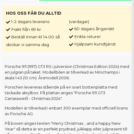
HOS OSS FÅR DU ALLTID
1-2 dagars leverans
(vardagar)
60 dagars ångerrätt
Frakt från 69 kr
Enkla returer
Beställ innan kl 14.00 så
Hjälpsam kundtjänst
skickar vi samma dag
Porsche 911 (997) GT3 RS i julversion (Christmas Edition 2024) med
en julgran på taket. Modellbilen är tillverkad av Minichamps i
skala 1:43 (10 cm). Årsmodell 2006.
Porschen levereras stående på en svart bottenplatta med
täckade akrylbox. På plattan anges "Porsche 911 GT3
Carraraweiß - Christmas 2024".
Modellen är tillverkad i enbart 300 exemplar med officiell licens
av Porsche AG.
På boxen anges texten "Merry Christmas ...and a happy New
Year" så detta är en perfekt prydnad, julklapp eller julpresent till