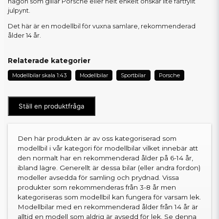
någon som gillar Porsche eller helt enkelt önskar lite fartfyllt
julpynt.
Det här är en modellbil för vuxna samlare, rekommenderad
ålder 14 år.
Relaterade kategorier
Modellbilar skala 1:43
Modellbilar
Sportbilar
Porsche
Ställ en produktfråga
Den här produkten är av oss kategoriserad som
modellbil i vår kategori för modellbilar vilket innebär att
den normalt har en rekommenderad ålder på 6-14 år,
ibland lägre. Generellt är dessa bilar (eller andra fordon)
modeller avsedda för samling och prydnad. Vissa
produkter som rekommenderas från 3-8 år men
kategoriseras som modellbil kan fungera för varsam lek.
Modellbilar med en rekommenderad ålder från 14 år är
alltid en modell som aldrig är avsedd för lek. Se denna