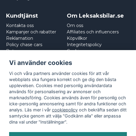
Kundtjänst
Om Leksaksbilar.se
Kontakta oss
Om oss
Kampanjer och rabatter
Affiliates och influencers
Reklamation
Köpvillkor
Policy chase cars
Integritetspolicy
Returnera
Cookies
Logga in
Vi använder cookies
Vi och våra partners använder cookies för att vår
webbplats ska fungera korrekt och ge dig den bästa
upplevelsen. Cookies med personlig användardata
används för personalisering av annonser och
marknadsföring. Cookies används även för personlig och
icke-personlig annonsering samt för andra funktioner och
analys. Läs mer i vår
cookiepolicy
och bekräfta sedan ditt
samtycke genom att välja "Godkänn alla" eller anpassa
dina val under "Inställningar".