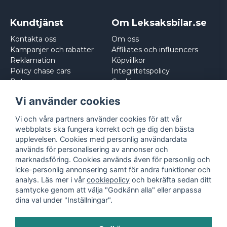
Kundtjänst
Om Leksaksbilar.se
Kontakta oss
Om oss
Kampanjer och rabatter
Affiliates och influencers
Reklamation
Köpvillkor
Policy chase cars
Integritetspolicy
Returnera
Cookies
Logga in
Vi använder cookies
Vi och våra partners använder cookies för att vår
webbplats ska fungera korrekt och ge dig den bästa
upplevelsen. Cookies med personlig användardata
används för personalisering av annonser och
marknadsföring. Cookies används även för personlig och
icke-personlig annonsering samt för andra funktioner och
analys. Läs mer i vår
cookiepolicy
och bekräfta sedan ditt
samtycke genom att välja "Godkänn alla" eller anpassa
dina val under "Inställningar".