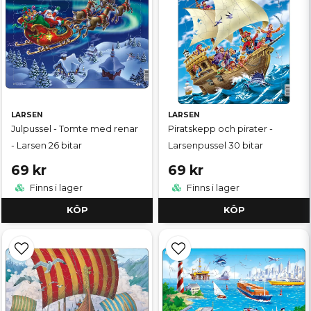
LARSEN
LARSEN
Julpussel - Tomte med renar
Piratskepp och pirater -
- Larsen 26 bitar
Larsenpussel 30 bitar
69 kr
69 kr
Finns i lager
Finns i lager
KÖP
KÖP