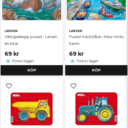
LARSEN
LARSEN
Vikingaskepp pussel - Larsen
Pussel med båtar i New Yorks
64 bitar
hamn
69 kr
69 kr
Finns i lager
Finns i lager
KÖP
KÖP