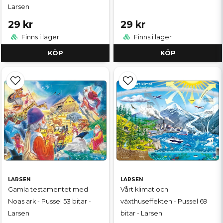
Larsen
29 kr
29 kr
Finns i lager
Finns i lager
KÖP
KÖP
LARSEN
LARSEN
Gamla testamentet med
Vårt klimat och
Noas ark - Pussel 53 bitar -
växthuseffekten - Pussel 69
Larsen
bitar - Larsen