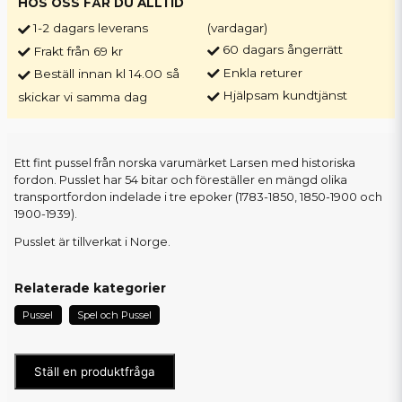
HOS OSS FÅR DU ALLTID
1-2 dagars leverans
(vardagar)
60 dagars ångerrätt
Frakt från 69 kr
Enkla returer
Beställ innan kl 14.00 så
Hjälpsam kundtjänst
skickar vi samma dag
Ett fint pussel från norska varumärket Larsen med historiska
fordon. Pusslet har 54 bitar och föreställer en mängd olika
transportfordon indelade i tre epoker (1783-1850, 1850-1900 och
1900-1939).
Pusslet är tillverkat i Norge.
Relaterade kategorier
Pussel
Spel och Pussel
Ställ en produktfråga