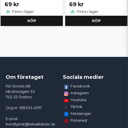
69 kr
69 kr
Finns i lager
Finns i lager
KÖP
KÖP
Om företaget
Sociala medier
Facebook
NA Stores AB
Idrottsvägen 33
Instagram
702 32 Örebro
Youtube
TikTok
Org.nr: 559333-4757
Messenger
E-post:
Pinterest
kundtjanst@leksaksbilar.se