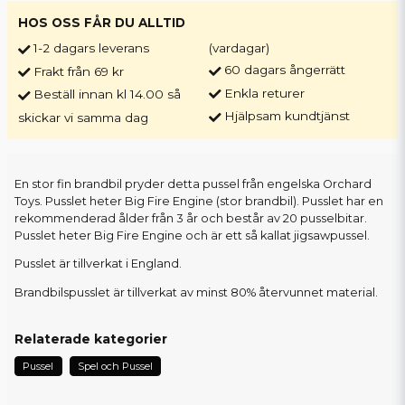
HOS OSS FÅR DU ALLTID
1-2 dagars leverans
(vardagar)
60 dagars ångerrätt
Frakt från 69 kr
Enkla returer
Beställ innan kl 14.00 så
Hjälpsam kundtjänst
skickar vi samma dag
En stor fin brandbil pryder detta pussel från engelska Orchard
Toys. Pusslet heter Big Fire Engine (stor brandbil). Pusslet har en
rekommenderad ålder från 3 år och består av 20 pusselbitar.
Pusslet heter Big Fire Engine och är ett så kallat jigsawpussel.
Pusslet är tillverkat i England.
Brandbilspusslet är tillverkat av minst 80% återvunnet material.
Relaterade kategorier
Pussel
Spel och Pussel