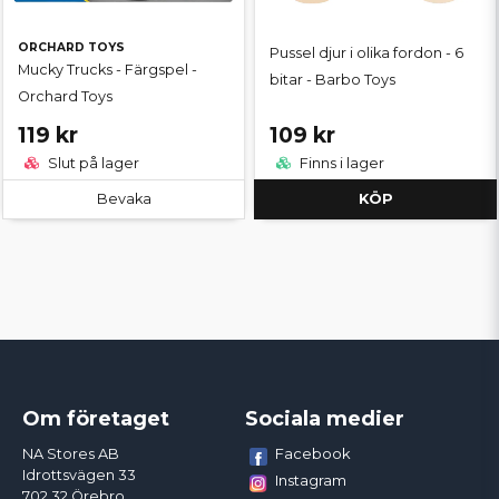
ORCHARD TOYS
Pussel djur i olika fordon - 6
Mucky Trucks - Färgspel -
bitar - Barbo Toys
Orchard Toys
119 kr
109 kr
Slut på lager
Finns i lager
Bevaka
KÖP
Om företaget
Sociala medier
Facebook
NA Stores AB
Idrottsvägen 33
Instagram
702 32 Örebro