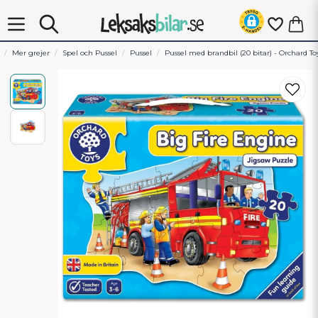
Mer grejer
Spel och Pussel
Pussel
Pussel med brandbil (20 bitar) - Orchard To