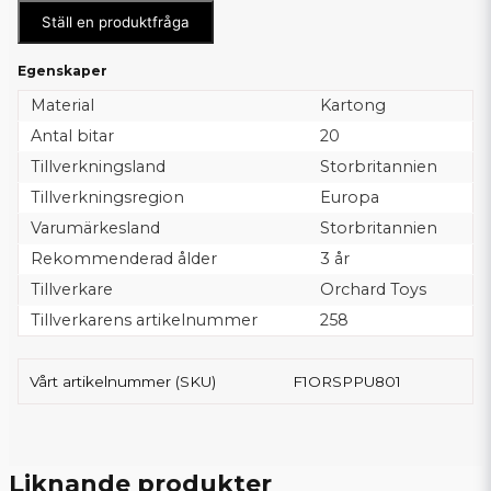
Ställ en produktfråga
Egenskaper
Material
Kartong
Antal bitar
20
Tillverkningsland
Storbritannien
Tillverkningsregion
Europa
Varumärkesland
Storbritannien
Rekommenderad ålder
3 år
Tillverkare
Orchard Toys
Tillverkarens artikelnummer
258
Vårt artikelnummer (SKU)
F1ORSPPU801
Liknande produkter