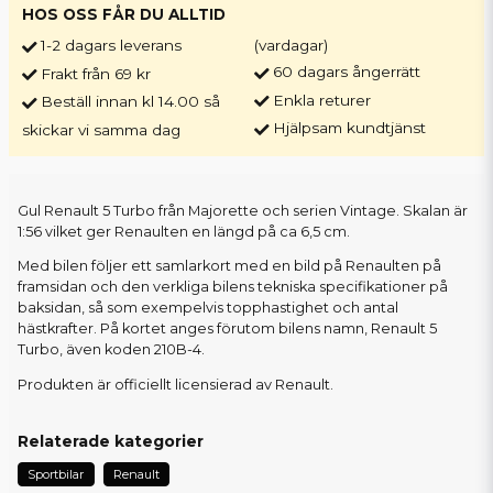
HOS OSS FÅR DU ALLTID
1-2 dagars leverans
(vardagar)
60 dagars ångerrätt
Frakt från 69 kr
Enkla returer
Beställ innan kl 14.00 så
Hjälpsam kundtjänst
skickar vi samma dag
Gul Renault 5 Turbo från Majorette och serien Vintage. Skalan är
1:56 vilket ger Renaulten en längd på ca 6,5 cm.
Med bilen följer ett samlarkort med en bild på Renaulten på
framsidan och den verkliga bilens tekniska specifikationer på
baksidan, så som exempelvis topphastighet och antal
hästkrafter. På kortet anges förutom bilens namn, Renault 5
Turbo, även koden 210B-4.
Produkten är officiellt licensierad av Renault.
Relaterade kategorier
Sportbilar
Renault