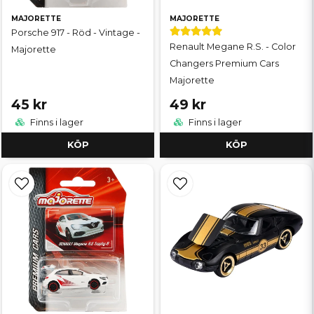
MAJORETTE
MAJORETTE
Porsche 917 - Röd - Vintage -
Renault Megane R.S. - Color
Majorette
Changers Premium Cars
Majorette
45 kr
49 kr
Finns i lager
Finns i lager
KÖP
KÖP