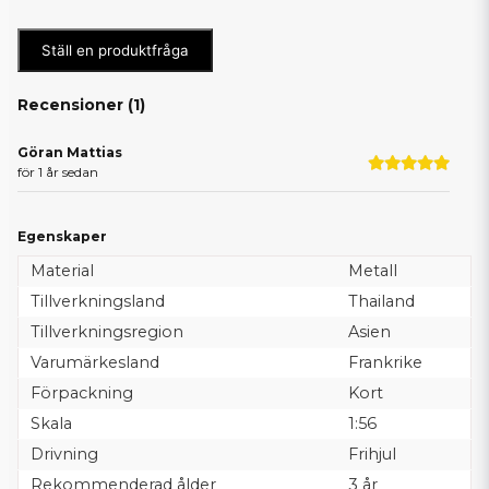
Ställ en produktfråga
Recensioner (
1
)
Göran Mattias
för 1 år sedan
Egenskaper
Material
Metall
Tillverkningsland
Thailand
Tillverkningsregion
Asien
Varumärkesland
Frankrike
Förpackning
Kort
Skala
1:56
Drivning
Frihjul
Rekommenderad ålder
3 år