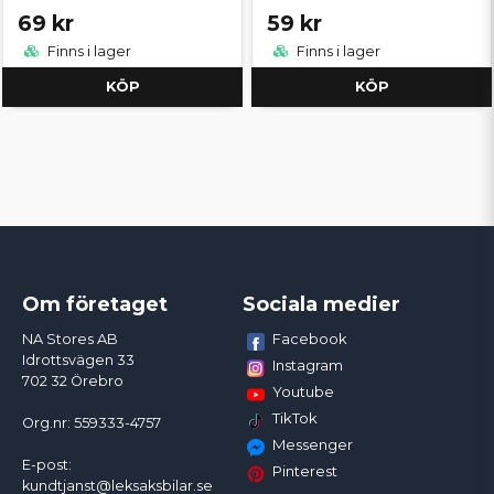
69 kr
59 kr
Finns i lager
Finns i lager
KÖP
KÖP
Om företaget
Sociala medier
Facebook
NA Stores AB
Idrottsvägen 33
Instagram
702 32 Örebro
Youtube
TikTok
Org.nr: 559333-4757
Messenger
E-post:
Pinterest
kundtjanst@leksaksbilar.se