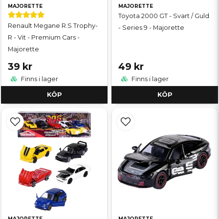
MAJORETTE
MAJORETTE
Toyota 2000 GT - Svart / Guld
Renault Megane R.S Trophy-
- Series 9 - Majorette
R - Vit - Premium Cars -
Majorette
39 kr
49 kr
Finns i lager
Finns i lager
KÖP
KÖP
MAJORETTE
MAJORETTE