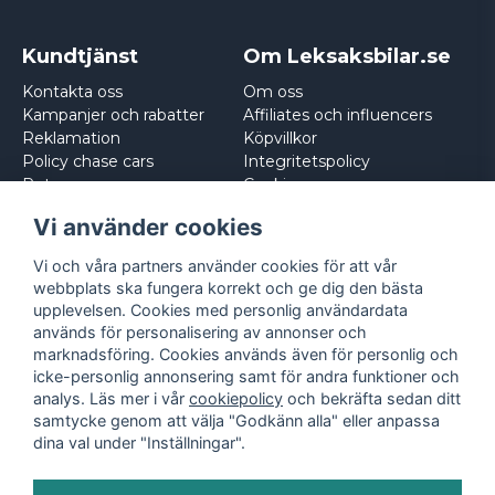
Kundtjänst
Om Leksaksbilar.se
Kontakta oss
Om oss
Kampanjer och rabatter
Affiliates och influencers
Reklamation
Köpvillkor
Policy chase cars
Integritetspolicy
Returnera
Cookies
Logga in
Vi använder cookies
Vi och våra partners använder cookies för att vår
webbplats ska fungera korrekt och ge dig den bästa
upplevelsen. Cookies med personlig användardata
används för personalisering av annonser och
marknadsföring. Cookies används även för personlig och
icke-personlig annonsering samt för andra funktioner och
analys. Läs mer i vår
cookiepolicy
och bekräfta sedan ditt
samtycke genom att välja "Godkänn alla" eller anpassa
dina val under "Inställningar".