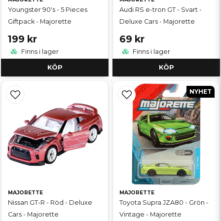
Youngster 90's - 5 Pieces
Audi RS e-tron GT - Svart -
Giftpack - Majorette
Deluxe Cars - Majorette
199 kr
69 kr
Finns i lager
Finns i lager
KÖP
KÖP
NYHET
MAJORETTE
MAJORETTE
Nissan GT-R - Röd - Deluxe
Toyota Supra JZA80 - Grön -
Cars - Majorette
Vintage - Majorette