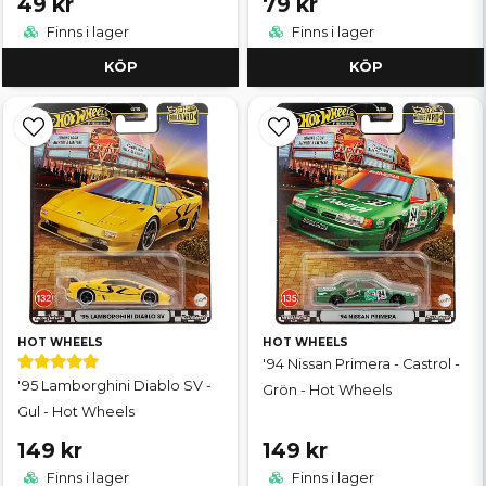
49 kr
79 kr
Finns i lager
Finns i lager
KÖP
KÖP
HOT WHEELS
HOT WHEELS
'94 Nissan Primera - Castrol -
'95 Lamborghini Diablo SV -
Grön - Hot Wheels
Gul - Hot Wheels
149 kr
149 kr
Finns i lager
Finns i lager