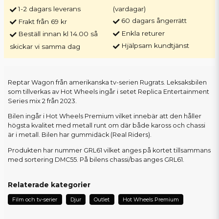
1-2 dagars leverans
(vardagar)
60 dagars ångerrätt
Frakt från 69 kr
Enkla returer
Beställ innan kl 14.00 så
Hjälpsam kundtjänst
skickar vi samma dag
Reptar Wagon från amerikanska tv-serien Rugrats. Leksaksbilen
som tillverkas av Hot Wheels ingår i setet Replica Entertainment
Series mix 2 från 2023.
Bilen ingår i Hot Wheels Premium vilket innebär att den håller
högsta kvalitet med metall runt om där både kaross och chassi
är i metall. Bilen har gummidäck (Real Riders).
Produkten har nummer GRL61 vilket anges på kortet tillsammans
med sortering DMC55. På bilens chassi/bas anges GRL61.
Relaterade kategorier
Film och tv-serier
Djur
Outlet
Hot Wheels Premium