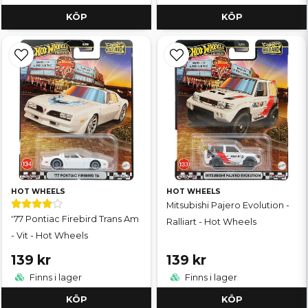
KÖP
KÖP
HOT WHEELS
HOT WHEELS
Mitsubishi Pajero Evolution -
'77 Pontiac Firebird Trans Am
Ralliart - Hot Wheels
- Vit - Hot Wheels
139 kr
139 kr
Finns i lager
Finns i lager
KÖP
KÖP