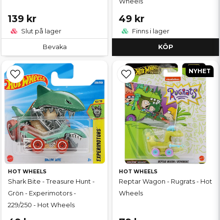
Wheels
139 kr
49 kr
Slut på lager
Finns i lager
Bevaka
KÖP
NYHET
HOT WHEELS
HOT WHEELS
Shark Bite - Treasure Hunt -
Reptar Wagon - Rugrats - Hot
Grön - Experimotors -
Wheels
229/250 - Hot Wheels