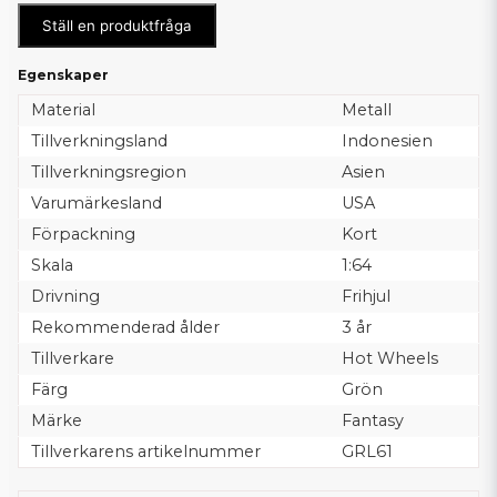
Ställ en produktfråga
Egenskaper
Material
Metall
Tillverkningsland
Indonesien
Tillverkningsregion
Asien
Varumärkesland
USA
Förpackning
Kort
Skala
1:64
Drivning
Frihjul
Rekommenderad ålder
3 år
Tillverkare
Hot Wheels
Färg
Grön
Märke
Fantasy
Tillverkarens artikelnummer
GRL61