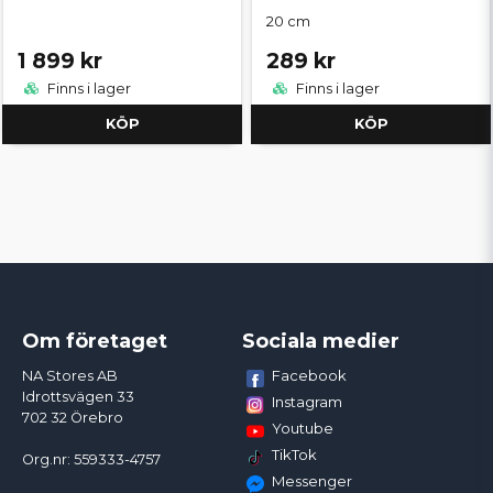
20 cm
1 899 kr
289 kr
Finns i lager
Finns i lager
KÖP
KÖP
Om företaget
Sociala medier
Facebook
NA Stores AB
Idrottsvägen 33
Instagram
702 32 Örebro
Youtube
TikTok
Org.nr: 559333-4757
Messenger