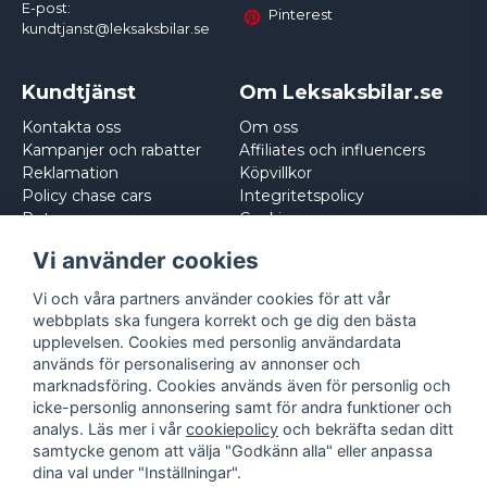
E-post:
Pinterest
kundtjanst@leksaksbilar.se
Kundtjänst
Om Leksaksbilar.se
Kontakta oss
Om oss
Kampanjer och rabatter
Affiliates och influencers
Reklamation
Köpvillkor
Policy chase cars
Integritetspolicy
Returnera
Cookies
Logga in
Vi använder cookies
Vi och våra partners använder cookies för att vår
webbplats ska fungera korrekt och ge dig den bästa
upplevelsen. Cookies med personlig användardata
används för personalisering av annonser och
marknadsföring. Cookies används även för personlig och
icke-personlig annonsering samt för andra funktioner och
analys. Läs mer i vår
cookiepolicy
och bekräfta sedan ditt
samtycke genom att välja "Godkänn alla" eller anpassa
dina val under "Inställningar".