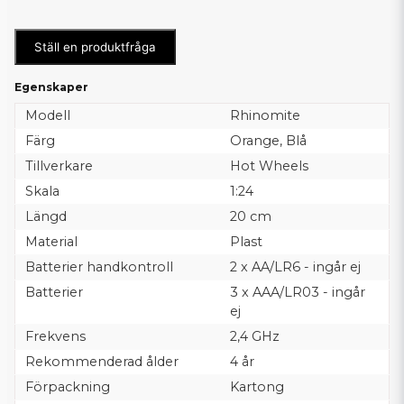
Ställ en produktfråga
Egenskaper
Modell
Rhinomite
Färg
Orange, Blå
Tillverkare
Hot Wheels
Skala
1:24
Längd
20 cm
Material
Plast
Batterier handkontroll
2 x AA/LR6 - ingår ej
Batterier
3 x AAA/LR03 - ingår
ej
Frekvens
2,4 GHz
Rekommenderad ålder
4 år
Förpackning
Kartong