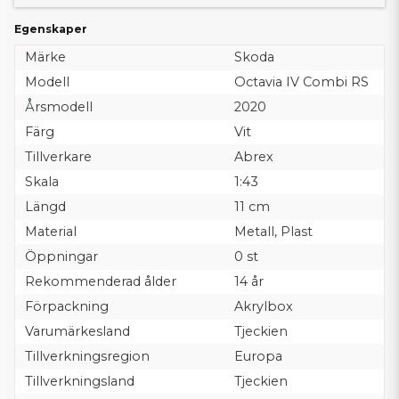
Egenskaper
Märke
Skoda
Modell
Octavia IV Combi RS
Årsmodell
2020
Färg
Vit
Tillverkare
Abrex
Skala
1:43
Längd
11 cm
Material
Metall, Plast
Öppningar
0 st
Rekommenderad ålder
14 år
Förpackning
Akrylbox
Varumärkesland
Tjeckien
Tillverkningsregion
Europa
Tillverkningsland
Tjeckien