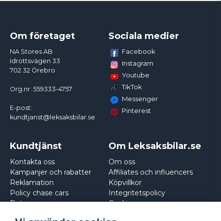
Om företaget
Sociala medier
Facebook
NA Stores AB
Idrottsvägen 33
Instagram
702 32 Örebro
Youtube
TikTok
Org.nr: 559333-4757
Messenger
E-post:
Pinterest
kundtjanst@leksaksbilar.se
Kundtjänst
Om Leksaksbilar.se
Kontakta oss
Om oss
Kampanjer och rabatter
Affiliates och influencers
Reklamation
Köpvillkor
Policy chase cars
Integritetspolicy
Returnera
Cookies
Logga in