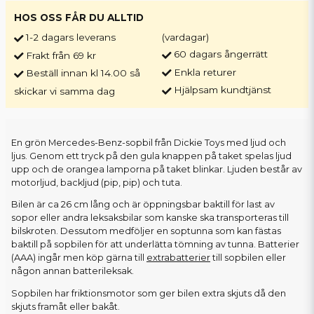
HOS OSS FÅR DU ALLTID
1-2 dagars leverans
(vardagar)
60 dagars ångerrätt
Frakt från 69 kr
Enkla returer
Beställ innan kl 14.00 så
Hjälpsam kundtjänst
skickar vi samma dag
En grön Mercedes-Benz-sopbil från Dickie Toys med ljud och
ljus. Genom ett tryck på den gula knappen på taket spelas ljud
upp och de orangea lamporna på taket blinkar. Ljuden består av
motorljud, backljud (pip, pip) och tuta.
Bilen är ca 26 cm lång och är öppningsbar baktill för last av
sopor eller andra leksaksbilar som kanske ska transporteras till
bilskroten. Dessutom medföljer en soptunna som kan fästas
baktill på sopbilen för att underlätta tömning av tunna. Batterier
(AAA) ingår men köp gärna till
extrabatterier
till sopbilen eller
någon annan batterileksak.
Sopbilen har friktionsmotor som ger bilen extra skjuts då den
skjuts framåt eller bakåt.