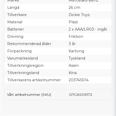
Märke
Mercedes-Benz
Längd
26 cm
Tillverkare
Dickie Toys
Material
Plast
Batterier
2 x AAA/LR03 - ingår
Drivning
Friktion
Rekommenderad ålder
3 år
Förpackning
Kartong
Varumärkesland
Tyskland
Tillverkningsregion
Asien
Tillverkningsland
Kina
Tillverkarens artikelnummer
203745014
Vårt artikelnummer (SKU)
DTCASO5172