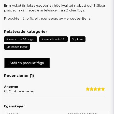
En mycket fin leksakssopbil av hög kvalitet i robust och hållbar
plast som kännetecknar leksaker från Dickie Toys.
Produkten är officiellt licensierad av Mercedes-Benz.
Relaterade kategorier
Presenttips 3-åringar
Presenttips 4-5 år
Sopbilar
Mercedes-Benz
Ställ en produktfråga
Recensioner (
1
)
Anonym
för 7 månader sedan
Egenskaper